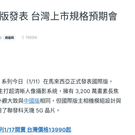
列國際版發表 台灣上市規格預期會
o
19694
總編輯
11 系列今日（1/11）在馬來西亞正式發表國際版，
 手機除了主打超清晰人像攝影系統，擁有 3,200 萬畫素長焦
外觀大致與
中國版
相同，但國際版主相機模組設計與
了聯發科天璣 5G 晶片。
列1/17開賣 台灣價格13990起