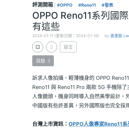
評測開箱
|
#OPPO
#Reno11
#發表
OPPO Reno11系
有這些
2024-01-11 (更新日期：2024-01-16)
by
張里歐 Le
留言
目錄
訴求人像拍攝、輕薄機身的 OPPO Reno
Reno11 與 Reno11 Pro 兩款 5G
人像鏡頭，機身同時導入自然美學設計，
中國版有些許差異，另外國際版也完全採用
台灣上市資訊：
OPPO人像專家Reno11系