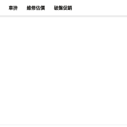
車拚
維修估價
破盤促銷