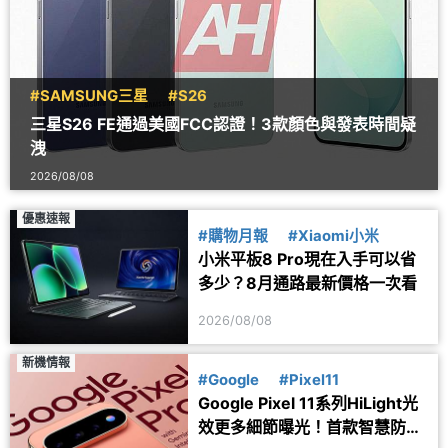
#SAMSUNG三星
#S26
三星S26 FE通過美國FCC認證！3款顏色與發表時間疑
洩
2026/08/08
優惠速報
#購物月報
#Xiaomi小米
小米平板8 Pro現在入手可以省
多少？8月通路最新價格一次看
2026/08/08
新機情報
#Google
#Pixel11
Google Pixel 11系列HiLight光
效更多細節曝光！首款智慧防丟