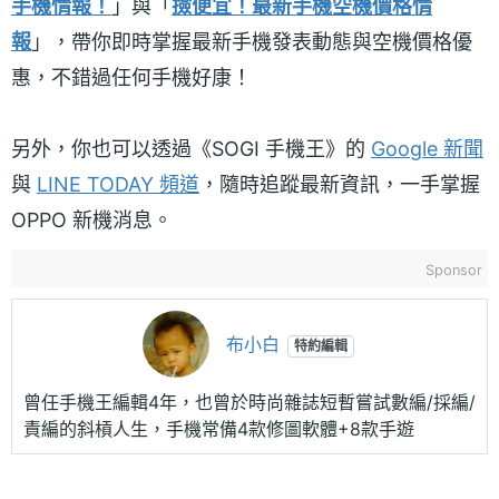
手機情報！
」與「
撿便宜！最新手機空機價格情
報
」，帶你即時掌握最新手機發表動態與空機價格優
惠，不錯過任何手機好康！
另外，你也可以透過《SOGI 手機王》的
Google 新聞
與
LINE TODAY 頻道
，隨時追蹤最新資訊，一手掌握
OPPO 新機消息。
Sponsor
布小白
特約編輯
曾任手機王編輯4年，也曾於時尚雜誌短暫嘗試數編/採編/
責編的斜槓人生，手機常備4款修圖軟體+8款手遊