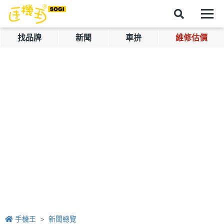
找品牌
新聞
車拚
維修估價
手機王
新聞總覽