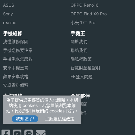
ASUS
OPPO Reno16
Sony
OPPO Find X9 Pro
realme
小米 17T Pro
手機維修
手機王
搞懂維修保固
關於我們
手機送修要注意
聯絡我們
手機泡水怎麼救
隱私權政策
安卓手機重置
智慧財產權聲明
蘋果安卓跳槽
FB登入問題
安卓資料轉移
合作聯絡
合作夥伴
為了提供您更優質的個人化體驗，本網
廣告刊登
法律顧問
站使用 cookies，若您繼續瀏覽本網
站，代表您同意我們的 cookies 政策。
加入商店報價
媒體合作
我知道了!
了解隱私權政策
新聞聯絡