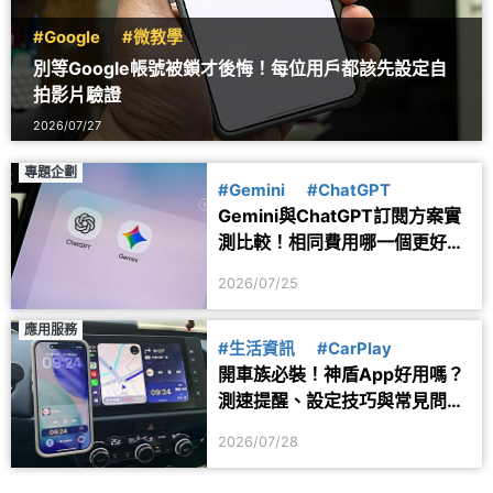
#Google
#微教學
別等Google帳號被鎖才後悔！每位用戶都該先設定自
拍影片驗證
2026/07/27
專題企劃
#Gemini
#ChatGPT
Gemini與ChatGPT訂閱方案實
測比較！相同費用哪一個更好
用？
2026/07/25
應用服務
#生活資訊
#CarPlay
開車族必裝！神盾App好用嗎？
測速提醒、設定技巧與常見問題
一次看
2026/07/28