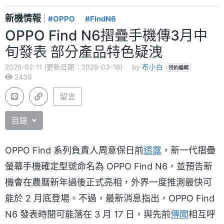
新機情報
|
#OPPO
#FindN6
OPPO Find N6摺疊手機傳3月中
旬發表 部分產品特色疑洩
2026-02-11 (更新日期：2026-03-18)
by
布小白
特約編輯
2430
留言
目錄
OPPO Find 系列負責人周意保日前
透露
，新一代摺疊
螢幕手機確定型號命名為 OPPO Find N6，並預告新
機會在農曆新年過後正式亮相，外界一度推測最快可
能於 2 月底登場。不過，最新消息指出，OPPO Find
N6 發表時間可能落在 3 月 17 日，與先前
傳聞
相互呼