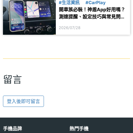
#生活資訊
#CarPlay
開車族必裝！神盾App好用嗎？
測速提醒、設定技巧與常見問題
一次看
2026/07/28
留言
登入後即可留言
手機品牌
熱門手機