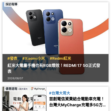
採訪報導
#發表
#Xiaomi小米
#Redmi紅米
紅米大電量手機也有RGB燈效！REDMI 17 5G正式發
表
2026/08/07
優惠速報
#台灣大哥大
首創電信資費結合電動車充電！
台灣大MyCharge充電多5G方
案 2年最高省1.6萬