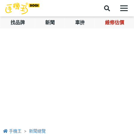
找品牌
新聞
車拚
維修估價
手機王
新聞總覽