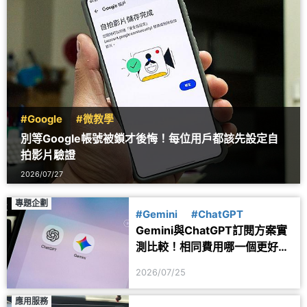
#Google
#微教學
別等Google帳號被鎖才後悔！每位用戶都該先設定自
拍影片驗證
2026/07/27
專題企劃
#Gemini
#ChatGPT
Gemini與ChatGPT訂閱方案實
測比較！相同費用哪一個更好
用？
2026/07/25
應用服務