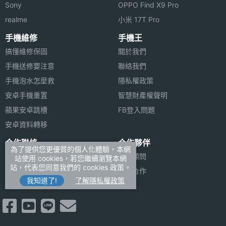
Sony
OPPO Find X9 Pro
realme
小米 17T Pro
手機維修
手機王
搞懂維修保固
關於我們
手機送修要注意
聯絡我們
手機泡水怎麼救
隱私權政策
安卓手機重置
智慧財產權聲明
蘋果安卓跳槽
FB登入問題
安卓資料轉移
合作聯絡
合作夥伴
為了提供您更優質的個人化體驗，本網
廣告刊登
法律顧問
站使用 cookies，若您繼續瀏覽本網
站，代表您同意我們的 cookies 政策。
加入商店報價
媒體合作
我知道了!
了解隱私權政策
新聞聯絡