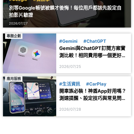
別等Google帳號被鎖才後悔！每位用戶都該先設定自
拍影片驗證
2026/07/27
專題企劃
#Gemini
#ChatGPT
Gemini與ChatGPT訂閱方案實
測比較！相同費用哪一個更好
用？
2026/07/25
應用服務
#生活資訊
#CarPlay
開車族必裝！神盾App好用嗎？
測速提醒、設定技巧與常見問題
一次看
2026/07/28