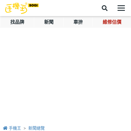
找品牌
新聞
車拚
維修估價
手機王
新聞總覽