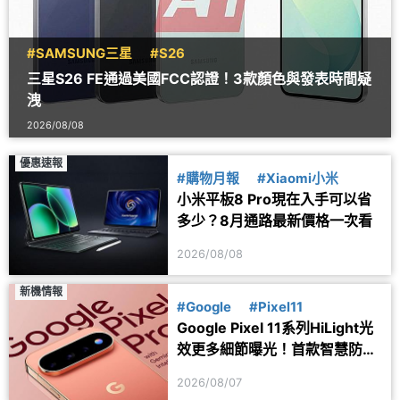
#SAMSUNG三星
#S26
三星S26 FE通過美國FCC認證！3款顏色與發表時間疑
洩
2026/08/08
優惠速報
#購物月報
#Xiaomi小米
小米平板8 Pro現在入手可以省
多少？8月通路最新價格一次看
2026/08/08
新機情報
#Google
#Pixel11
Google Pixel 11系列HiLight光
效更多細節曝光！首款智慧防丟
器可能同步推出
2026/08/07