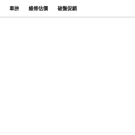
車拚
維修估價
破盤促銷