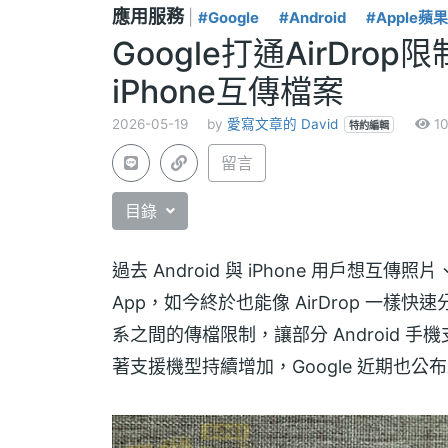
應用服務
|
#Google
#Android
#Apple蘋果
Google打通AirDr
iPhone互傳檔案
2026-05-19
by
愛寫文章的 David
10
特約編輯
留言
目錄
過去 Android 與 iPhone 用戶想互
App，如今終於也能像 AirDrop 一樣快速分
系之間的傳檔限制，讓部分 Android 手機
著支援機型持續增加，Google 近期也