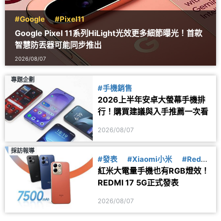
#Google
#Pixel11
Google Pixel 11系列HiLight光效更多細節曝光！首款
智慧防丟器可能同步推出
2026/08/07
專題企劃
#手機銷售
2026上半年安卓大螢幕手機排
行！購買建議與入手推薦一次看
2026/08/07
採訪報導
#發表
#Xiaomi小米
#Redmi
紅米大電量手機也有RGB燈效！
紅米
REDMI 17 5G正式發表
2026/08/07