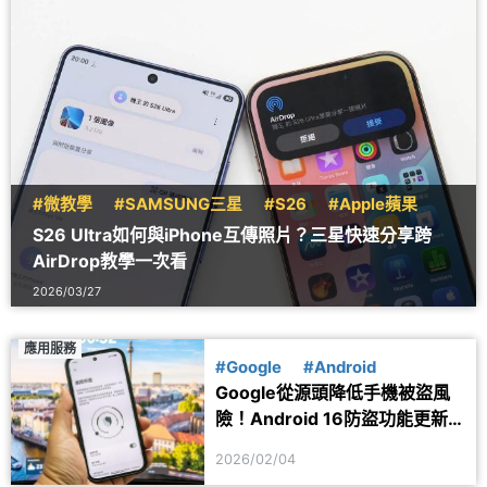
#微教學
#SAMSUNG三星
#S26
#Apple蘋果
S26 Ultra如何與iPhone互傳照片？三星快速分享跨
AirDrop教學一次看
2026/03/27
應用服務
#Google
#Android
Google從源頭降低手機被盜風
險！Android 16防盜功能更新
一次看
2026/02/04