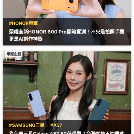
#HONOR榮耀
榮耀全新HONOR 600 Pro開箱實測！不只是拍照手機
更是AI創作神器
專題企劃
#SAMSUNG三星
#A57
為什麼三星Galaxy A57 5G值得買？台灣銷售五連霸的