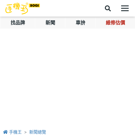
找品牌
新聞
車拚
維修估價
手機王
新聞總覽