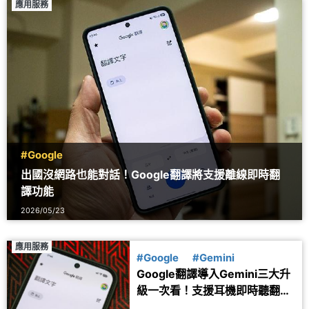
應用服務
#Google
出國沒網路也能對話！Google翻譯將支援離線即時翻
譯功能
2026/05/23
應用服務
#Google
#Gemini
Google翻譯導入Gemini三大升
級一次看！支援耳機即時聽翻譯
最實用