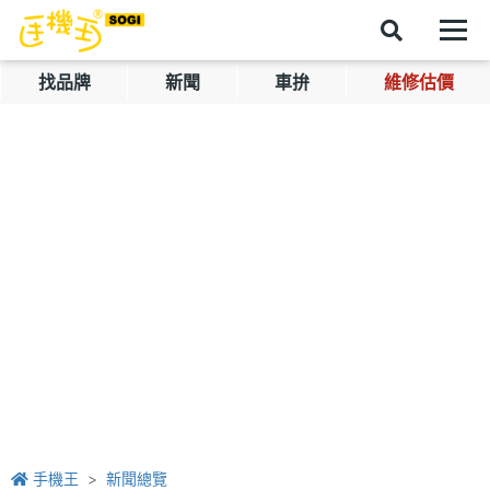
找品牌
新聞
車拚
維修估價
手機王
新聞總覽