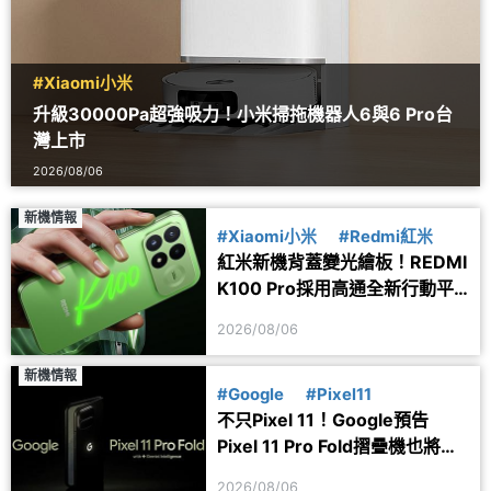
#Xiaomi小米
升級30000Pa超強吸力！小米掃拖機器人6與6 Pro台
灣上市
2026/08/06
新機情報
#Xiaomi小米
#Redmi紅米
紅米新機背蓋變光繪板！REDMI
K100 Pro採用高通全新行動平
台
2026/08/06
新機情報
#Google
#Pixel11
不只Pixel 11！Google預告
Pixel 11 Pro Fold摺疊機也將於
8/12開放預購
2026/08/06