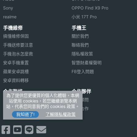
Sony
OPPO Find X9 Pro
realme
小米 17T Pro
手機維修
手機王
搞懂維修保固
關於我們
手機送修要注意
聯絡我們
手機泡水怎麼救
隱私權政策
安卓手機重置
智慧財產權聲明
蘋果安卓跳槽
FB登入問題
安卓資料轉移
合作聯絡
合作夥伴
為了提供您更優質的個人化體驗，本網
廣告刊登
法律顧問
站使用 cookies，若您繼續瀏覽本網
站，代表您同意我們的 cookies 政策。
加入商店報價
媒體合作
我知道了!
了解隱私權政策
新聞聯絡