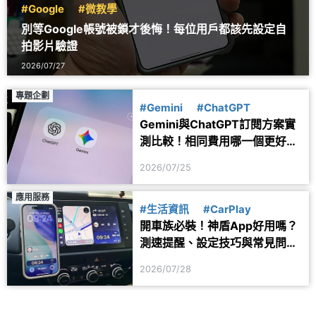
#Google
#微教學
別等Google帳號被鎖才後悔！每位用戶都該先設定自
拍影片驗證
2026/07/27
專題企劃
#Gemini
#ChatGPT
Gemini與ChatGPT訂閱方案實
測比較！相同費用哪一個更好
用？
2026/07/25
應用服務
#生活資訊
#CarPlay
開車族必裝！神盾App好用嗎？
測速提醒、設定技巧與常見問題
一次看
2026/07/28