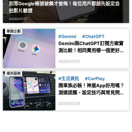
別等Google帳號被鎖才後悔！每位用戶都該先設定自
拍影片驗證
2026/07/27
專題企劃
#Gemini
#ChatGPT
Gemini與ChatGPT訂閱方案實
測比較！相同費用哪一個更好
用？
2026/07/25
應用服務
#生活資訊
#CarPlay
開車族必裝！神盾App好用嗎？
測速提醒、設定技巧與常見問題
一次看
2026/07/28