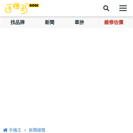
找品牌
新聞
車拚
維修估價
手機王
新聞總覽