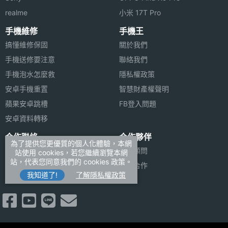
realme
小米 17T Pro
手機維修
手機王
搞懂維修保固
關於我們
手機送修要注意
聯絡我們
手機泡水怎麼救
隱私權政策
安卓手機重置
智慧財產權聲明
蘋果安卓跳槽
FB登入問題
安卓資料轉移
合作聯絡
合作夥伴
為了提供您更優質的個人化體驗，本網
廣告刊登
法律顧問
站使用 cookies，若您繼續瀏覽本網
站，代表您同意我們的 cookies 政策。
加入商店報價
媒體合作
我知道了!
了解隱私權政策
新聞聯絡