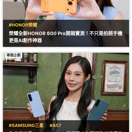
#HONOR榮耀
榮耀全新HONOR 600 Pro開箱實測！不只是拍照手機
更是AI創作神器
專題企劃
#SAMSUNG三星
#A57