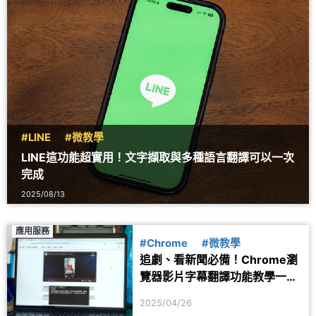
#LINE
#微教學
LINE這功能超實用！文字擷取與多種語言翻譯可以一次
完成
2025/08/13
應用服務
#Chrome
#微教學
追劇、看新聞必備！Chrome瀏
覽器影片字幕翻譯功能教學一次
看懂
2025/04/26