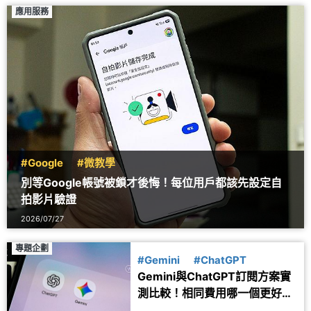
應用服務
#Google
#微教學
別等Google帳號被鎖才後悔！每位用戶都該先設定自
拍影片驗證
2026/07/27
專題企劃
#Gemini
#ChatGPT
Gemini與ChatGPT訂閱方案實
測比較！相同費用哪一個更好
用？