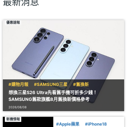
最新消息
優惠速報
#購物月報
#SAMSUNG三星
#舊換新
想換三星S26 Ultra先看舊手機可折多少錢！
SAMSUNG舊款旗艦8月舊換新價格參考
2026/08/08
新機情報
#Apple蘋果
#iPhone18