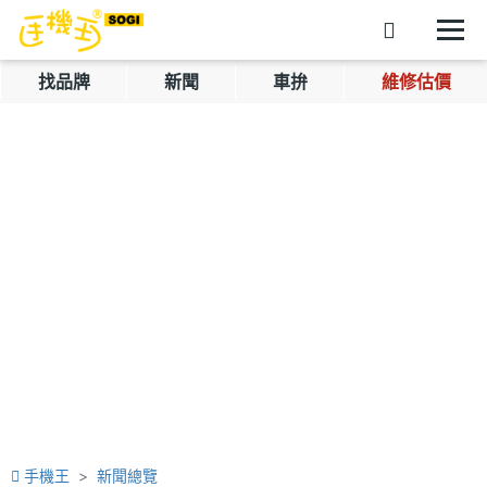
找品牌
新聞
車拚
維修估價
手機王
新聞總覽