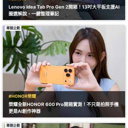
Lenovo Idea Tab Pro Gen 2開箱！13吋大平板支援AI
圈選解說、一鍵整理筆記
專題企劃
#HONOR榮耀
榮耀全新HONOR 600 Pro開箱實測！不只是拍照手機
更是AI創作神器
專題企劃