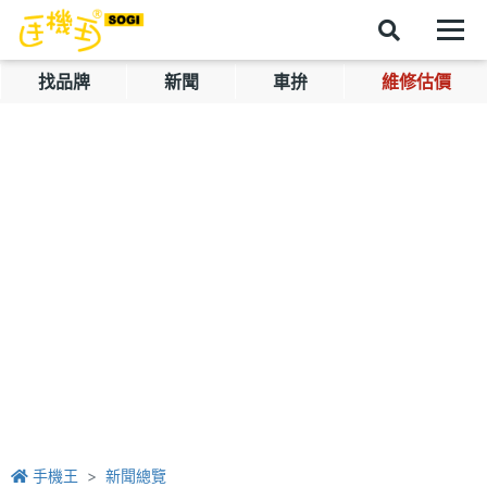
找品牌
新聞
車拚
維修估價
手機王
新聞總覽