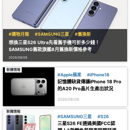
#購物月報
#SAMSUNG三星
#舊換新
想換三星S26 Ultra先看舊手機可折多少錢！
SAMSUNG舊款旗艦8月舊換新價格參考
2026/08/08
新機情報
#Apple蘋果
#iPhone18
記憶體缺貨傳讓iPhone 18 Pro
的A20 Pro晶片生產出狀況
2026/08/08
新機情報
#SAMSUNG三星
#S26
三星S26 FE通過美國FCC認