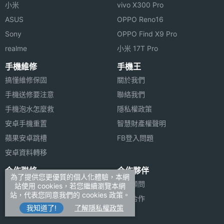
小米
vivo X300 Pro
ASUS
OPPO Reno16
Sony
OPPO Find X9 Pro
realme
小米 17T Pro
手機維修
手機王
搞懂維修保固
關於我們
手機送修要注意
聯絡我們
手機泡水怎麼救
隱私權政策
安卓手機重置
智慧財產權聲明
蘋果安卓跳槽
FB登入問題
安卓資料轉移
合作聯絡
合作夥伴
為了提供您更優質的個人化體驗，本網
廣告刊登
法律顧問
站使用 cookies，若您繼續瀏覽本網
站，代表您同意我們的 cookies 政策。
加入商店報價
媒體合作
我知道了!
了解隱私權政策
新聞聯絡