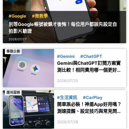
#Google
#微教學
別等Google帳號被鎖才後悔！每位用戶都該先設定自
拍影片驗證
2026/07/27
專題企劃
#Gemini
#ChatGPT
Gemini與ChatGPT訂閱方案實
測比較！相同費用哪一個更好
用？
2026/07/25
應用服務
#生活資訊
#CarPlay
開車族必裝！神盾App好用嗎？
測速提醒、設定技巧與常見問題
一次看
2026/07/28