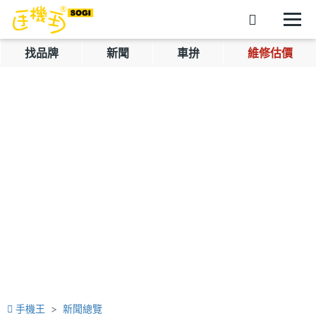
找品牌
新聞
車拚
維修估價
手機王
新聞總覽