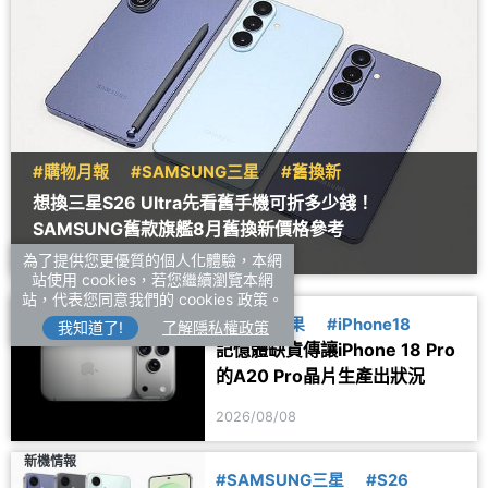
#購物月報
#SAMSUNG三星
#舊換新
想換三星S26 Ultra先看舊手機可折多少錢！
SAMSUNG舊款旗艦8月舊換新價格參考
為了提供您更優質的個人化體驗，本網
2026/08/08
站使用 cookies，若您繼續瀏覽本網
站，代表您同意我們的 cookies 政策。
新機情報
#Apple蘋果
#iPhone18
我知道了!
了解隱私權政策
記憶體缺貨傳讓iPhone 18 Pro
的A20 Pro晶片生產出狀況
2026/08/08
新機情報
#SAMSUNG三星
#S26