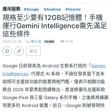
應用服務
|
#Google
#Android
#Gemini
規格至少要有12GB記憶體！手機
運行Gemini Intelligence需先滿足
這些條件
2026-05-18
by
布小白
8146
特約編輯
留言
Google 日前發表為 Android 生態系打造的「
Gemini
Intelligence
」代理式 AI 系統，不過在發表當下並未
說明可支援該功能的裝置規格門檻，僅表示相關功能
將自 2026 年夏季起陸續推出，首波將優先支援新款
Google Pixel 與三星 Galaxy 系列手機，之後將再擴展
到更多的 Android 裝置。近日，Google 則被發現悄