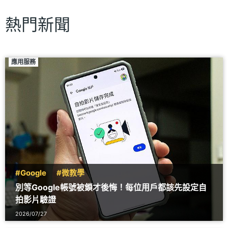
熱門新聞
應用服務
#Google
#微教學
別等Google帳號被鎖才後悔！每位用戶都該先設定自
拍影片驗證
2026/07/27