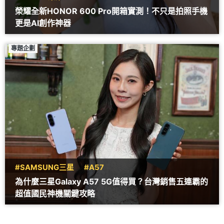
榮耀全新HONOR 600 Pro開箱實測！不只是拍照手機
更是AI創作神器
專題企劃
#SAMSUNG三星
#A57
為什麼三星Galaxy A57 5G值得買？台灣銷售五連霸的
超值國民神機關鍵攻略