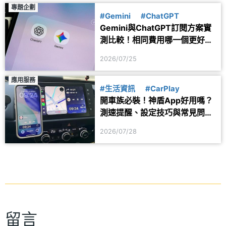
專題企劃
#Gemini
#ChatGPT
Gemini與ChatGPT訂閱方案實
測比較！相同費用哪一個更好
用？
2026/07/25
應用服務
#生活資訊
#CarPlay
開車族必裝！神盾App好用嗎？
測速提醒、設定技巧與常見問題
一次看
2026/07/28
留言