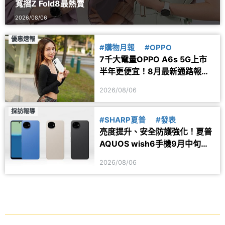
寬摺Z Fold8最熱賣
2026/08/06
優惠速報
#購物月報
#OPPO
7千大電量OPPO A6s 5G上市
半年更便宜！8月最新通路報價
一次看
2026/08/06
採訪報導
#SHARP夏普
#發表
亮度提升、安全防護強化！夏普
AQUOS wish6手機9月中旬台
灣上市
2026/08/06