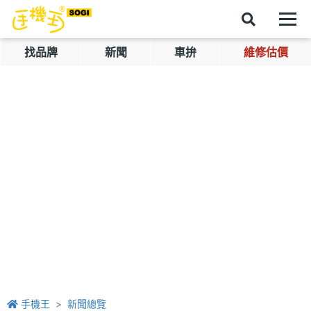
找品牌
新聞
車拚
維修估價
手機王
新聞總覽