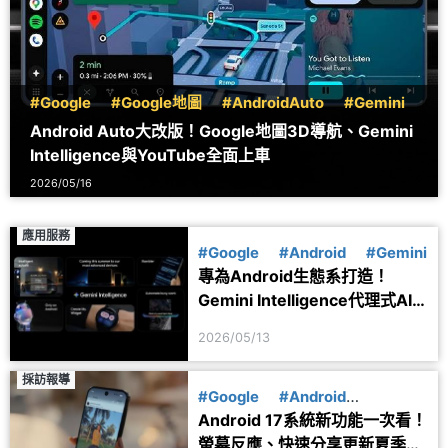
#Google
#Google地圖
#AndroidAuto
#Gemini
Android Auto大改版！Google地圖3D導航、Gemini
Intelligence與YouTube全面上車
2026/05/16
應用服務
#Google
#Android
#Gemini
專為Android生態系打造！
Gemini Intelligence代理式AI
系統特色一次看
2026/05/13
採訪報導
#Google
#Android
Android 17系統新功能一次看！
#Android17
螢幕反應、快速分享更新夏季上