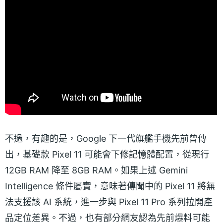
不過，有趣的是，Google 下一代旗艦手機先前曾傳
出，基礎款 Pixel 11 可能會下修記憶體配置，從現行
12GB RAM 降至 8GB RAM。如果上述 Gemini
Intelligence 條件屬實，意味著傳聞中的 Pixel 11 將無
法支援該 AI 系統，進一步與 Pixel 11 Pro 系列拉開產
品定位差異。不過，也有部分網友認為先前爆料可能