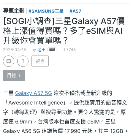
專題企劃
|
#SAMSUNG三星
#A57
[SOGI小調查]三星Galaxy A57價
格上漲值得買嗎？多了eSIM與AI
升級你會買單嗎？
2026-04-18
by
老王
7748
編輯
留言
目錄
三星
Galaxy A57 5G
這次不僅搭載全新升級的
「Awesome Intelligence」，提供超實用的語音轉文
字（轉錄助理）與搜尋圈功能。更令人驚艷的是，厚
度僅 6.9mm，台灣版本也首度支援 eSIM。三星
Galaxy A56 5G 建議售價 17,990 元起，其中 12GB +