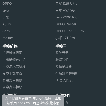
OPPO
三星 S26 Ultra
vivo
三星 A57 5G
小米
vivo X300 Pro
ASUS
OPPO Reno16
Sony
OPPO Find X9 Pro
realme
小米 17T Pro
手機維修
手機王
搞懂維修保固
關於我們
手機送修要注意
聯絡我們
手機泡水怎麼救
隱私權政策
安卓手機重置
智慧財產權聲明
蘋果安卓跳槽
FB登入問題
安卓資料轉移
合作聯絡
合作夥伴
為了提供您更優質的個人化體驗，本網
廣告刊登
法律顧問
站使用 cookies，若您繼續瀏覽本網