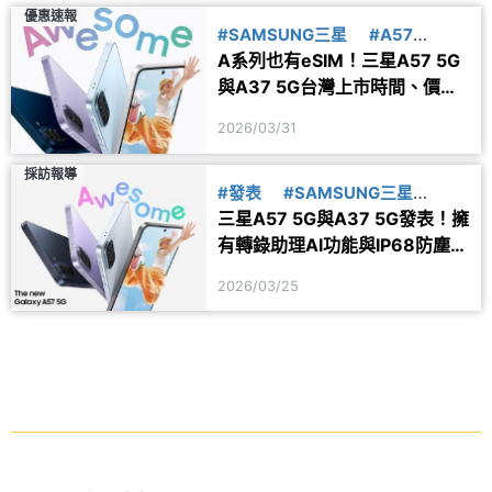
優惠速報
#SAMSUNG三星
#A57
A系列也有eSIM！三星A57 5G
#A37
#上市
與A37 5G台灣上市時間、價格
與規格一次看
2026/03/31
採訪報導
#發表
#SAMSUNG三星
三星A57 5G與A37 5G發表！擁
#A57
#A37
有轉錄助理AI功能與IP68防塵防
水
2026/03/25