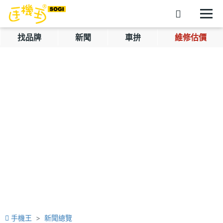
找品牌
新聞
車拚
維修估價
手機王
新聞總覽