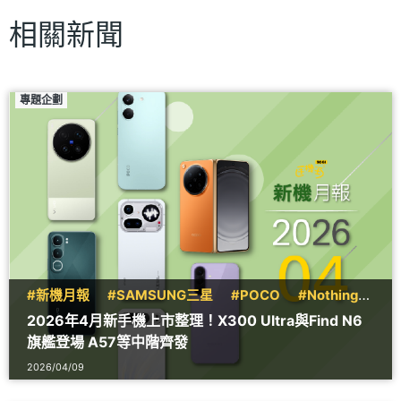
相關新聞
專題企劃
#新機月報
#SAMSUNG三星
#POCO
#Nothing
#Motorola摩托羅拉
#realme真我
#iQOO
2026年4月新手機上市整理！X300 Ultra與Find N6
#vivo
旗艦登場 A57等中階齊發
2026/04/09