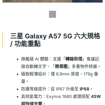
三星 Galaxy A57 5G 六大規格
/ 功能重點
旗艦級 AI 體驗：支援「
轉錄助理
」會議記
錄自動轉文字、「
搜尋圈
」多重物件辨識。
極致輕薄設計：僅 6.9mm 厚度、179g 重
量。
防護等級提升：從 IP67 升級至
IP68
。
高效能電力：Exynos 1680 處理搭配
45W
超快速充電
。