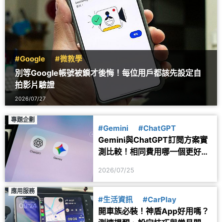
#Google
#微教學
別等Google帳號被鎖才後悔！每位用戶都該先設定自
拍影片驗證
2026/07/27
專題企劃
#Gemini
#ChatGPT
Gemini與ChatGPT訂閱方案實
測比較！相同費用哪一個更好
用？
2026/07/25
應用服務
#生活資訊
#CarPlay
開車族必裝！神盾App好用嗎？