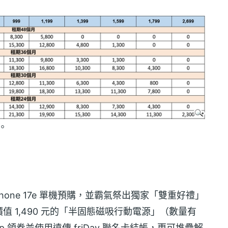
案。
iPhone 17e 單機預購，並霸氣祭出獨家「雙重好禮」
 1,490 元的「半固態磁吸行動電源」（數量有
 領券並使用遠傳 friDay 聯名卡結帳，更可堆疊解