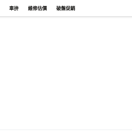
車拚
維修估價
破盤促銷