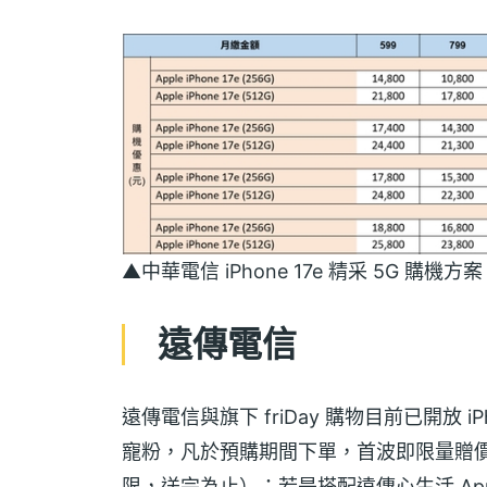
▲中華電信 iPhone 17e 精采 5G 購機方
遠傳電信
遠傳電信與旗下 friDay 購物目前已開放 
寵粉，凡於預購期間下單，首波即限量贈價值
限，送完為止）；若是搭配遠傳心生活 App