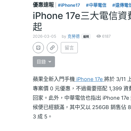
優惠速報
|
#iPhone17
#中華電信
#遠傳電
iPhone 17e三大電
起
2026-03-05
by
克勞德
6187
編輯
留言
目錄
蘋果全新入門手機
iPhone 17e
將於 3/
專案價 0 元優惠，不過需要搭配 1,399 資費
回家。此外，中華電信也指出 iPhone 1
候便已經額滿，其中又以 256GB 銷售
3 成 5。