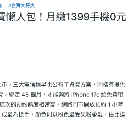
信
#台灣大哥大
信資費懶人包！月繳1399手機0元
11 上市，三大電信稍早也公布了資費方案，同樣有提供
，綁定 48 個月，才能夠將 iPhone 17e 給免費帶
7e 這次的預約熱度相當高，網路門市開放預約 1 小時
佔 8 成最為搶手，顏色則以粉色最受果粉愛戴，佔比達