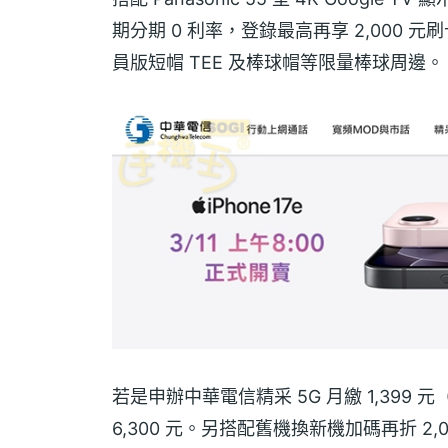
期分期 0 利率，登錄最高再享 2,000 元刷
員版短帽 TEE 及棒球帽等限量棒球周邊。
若是申辦中華電信精采 5G 月繳 1,399 元（
6,300 元。另搭配舊機換新機加碼再折 2,00