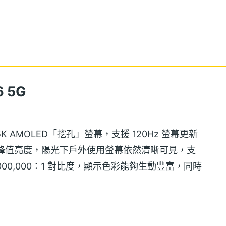
 5G
es 1.5K AMOLED「挖孔」螢幕，支援 120Hz 螢幕更新
nits 峰值亮度，陽光下戶外使用螢幕依然清晰可見，支
彩、5,000,000：1 對比度，顯示色彩能夠生動豐富，同時
重護眼認證，有效降低長時間觀看的不適。