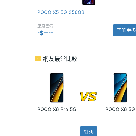
◎ 後置 6,400 萬畫素主鏡頭 + 800 
POCO X5 5G 256GB
主螢幕耐用性
Gorilla Glass Victus
◎ Wi-Fi 5、藍牙 5.2、NFC、紅外線遙
原廠售價：
◎ 光學螢幕下指紋辨識、臉部辨識
主螢幕觸控
Yes
了解更多
-$----
◎ 配備 5,100mAh 電量
主螢幕更新率
120 Hz
◎ 採用 USB Type-C 規格，支援 67W 
◎ IP54 防塵防水等級
網友最常比較
主螢幕觸控採樣
240 Hz
◎ 3.5mm 耳機孔
率
※本文為 SOGI 手機王版權所有，未經授權不得轉載使
POCO X6 Pro 5G
POCO X6 5G
相機規格
主相機畫素
6400 萬畫素
對決