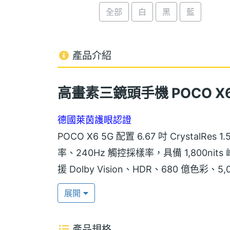
全部
白
黑
藍
產品介紹
高畫素三鏡頭手機 POCO X6
德國萊茵護眼認證
POCO X6 5G 配置 6.67 吋 CrystalR
率、240Hz 觸控採樣率，具備 1,800
援 Dolby Vision、HDR、680 億色
擁有德國萊茵 TÜV Rheinland 三
展開
康寧大猩猩 Victus 玻璃
產品規格