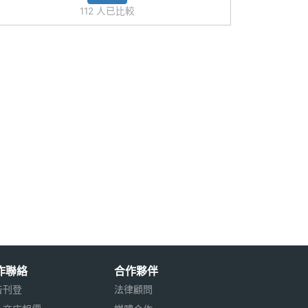
112 人已比較
作聯絡
合作夥伴
告刊登
法律顧問