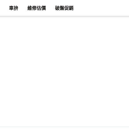
車拚
維修估價
破盤促銷