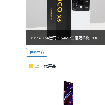
記憶體格式
LPDDR4X
主鏡頭具備 OIS 和 EIS 雙重防手震，拍
加快門、色彩準確度，大幅提升拍攝體驗，
ROM儲存空間
256 GB
相機與自然濾鏡，拍攝、創作一手掌握；前置 
儲存空間格式
UFS2.2
電池容量
5100 mAh
6.67吋1.5K螢幕、64MP三鏡頭手機 POCO
X6 5G開箱
顯示螢幕
POCO X6 5G 功能特色
更多內容
◎ 5G + 5G 雙卡雙待
主螢幕尺寸
6.67 inch
◎ Android 14 作業系統、 MIUI 14 操
上一代產品
主螢幕解析度
2712x1220 pixels
◎ 6.67 吋 2,712 x 1,220pixels 解析度
率）
主螢幕像素密度
446 ppi
◎ 高通 Snapdragon 7s Gen 2 八核心
主螢幕最大亮度
1800 nits
◎ 12GB RAM / 256GB ROM （LPDDR4X
◎ 前置 1,600 萬畫素自拍鏡頭
主螢幕材質
CrystalRes AMOLED