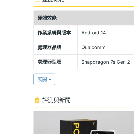
POCO X6 5G 機身採用極簡平面邊框設
POCO 相機 Deco 設計，提升外觀質感與
硬體效能
享受更震撼的音效體驗，機身擁有 IP54
下指紋辨識。
作業系統與版本
Android 14
處理器品牌
Qualcomm
高通 Snapdragon 7s Gen 2
POCO X6 5G 運行 Android 14 作業系統
處理器型號
Snapdragon 7s Gen 2
Gen 2 八核心處理器，內建 12GB RAM / 2
處理器時脈
2.4+1.95 GHz
藍牙 5.2、NFC、紅外線遙控器； 並使用
展開
並保持穩定性。續航方面，配備 5,100mAh 
處理器核心數
8
2.0、智慧充電引擎，改善耗電量以及延
評測與新聞
圖形處理器
Adreno 710
2 倍光學無損變焦
RAM記憶體
12 GB
POCO X6 5G 後置 6,400 萬畫素主鏡