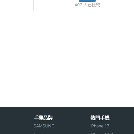
主相機感光元件
CMOS
407 人已比較
主相機光圈F
1.79
主相機LED補光
Yes
燈
主相機自動對焦
Yes
主相機光學防手
Yes
震
主相機UHD 4K
Yes
錄影
第二主相機畫素
800 萬畫素
手機品牌
熱門手機
SAMSUNG
iPhone 17
第二主相機感光
CMOS