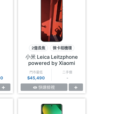
2億長焦
徠卡相機環
徠卡影像
小米 Leica Leitzphone
powered by Xiaomi
門市最低
二手價
00
$45,490
-
快速檢視