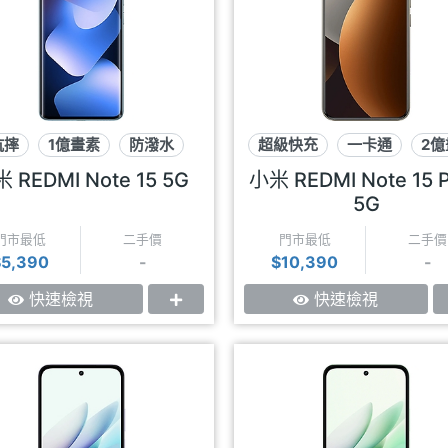
抗摔
1億畫素
防潑水
超級快充
一卡通
2億
 REDMI Note 15 5G
小米 REDMI Note 15 
5G
門市最低
二手價
門市最低
二手價
$5,390
-
$10,390
-
快速檢視
快速檢視