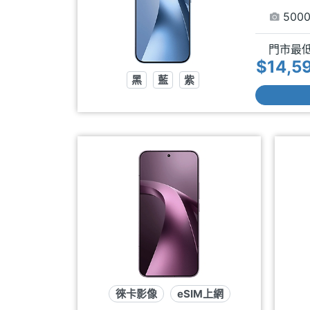
500
門市最
$14,5
黑
藍
紫
徠卡影像
eSIM上網