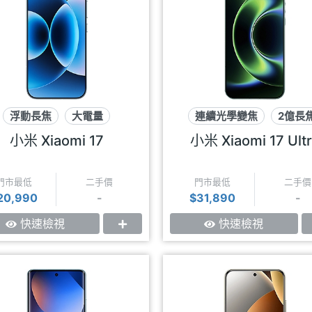
浮動長焦
大電量
連續光學變焦
2億長
徠卡影像
徠卡影像
小米 Xiaomi 17
小米 Xiaomi 17 Ult
門市最低
二手價
門市最低
二手價
20,990
-
$31,890
-
快速檢視
快速檢視