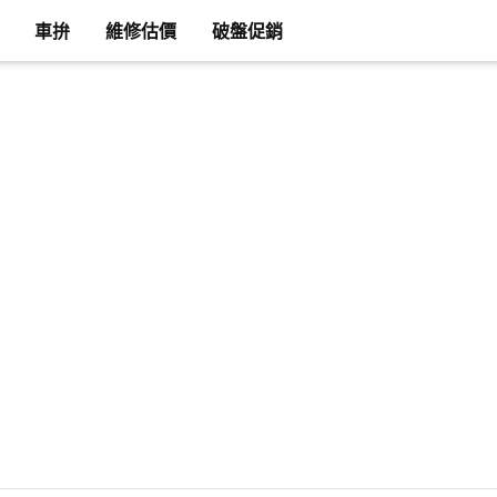
車拚
維修估價
破盤促銷