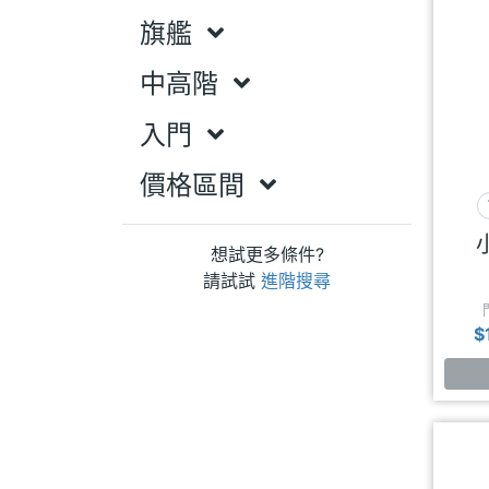
旗艦
中高階
入門
價格區間
小
想試更多條件?
請試試
進階搜尋
$