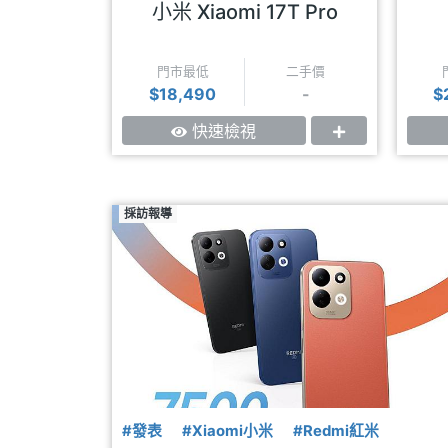
7千大電量
小米 Xiaomi 17T Pro
門市最低
二手價
$18,490
-
$
快速檢視
採訪報導
#發表
#Xiaomi小米
#Redmi紅米