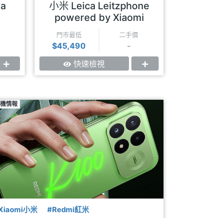
2億長焦
ra
小米 Leica Leitzphone
小米 R
powered by Xiaomi
門市最低
二手價
門市最
$45,490
-
$4,99
快速檢視
機情報
Xiaomi小米
#Redmi紅米