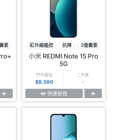
畫素
紅外線遙控
抗摔
2億畫素
Pro+
小米 REDMI Note 15 Pro
5G
門市最低
二手價
$8,590
-
快速檢視