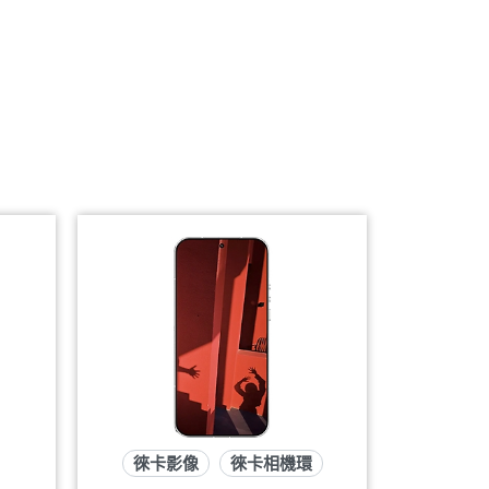
徠卡影像
徠卡相機環
抗摔