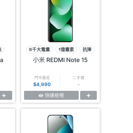
焦
6千大電量
1億畫素
抗摔
ra
小米 REDMI Note 15
門市最低
二手價
$4,990
-
快速檢視