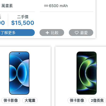
0 萬畫素
6500 mAh
低
二手價
90
$15,500
了解更多
比較
最愛
徠卡影像
大電量
徠卡影像
2億長焦