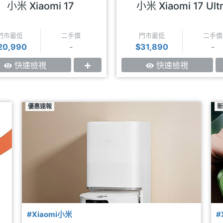
浮動長焦
連續光學變焦
小米 Xiaomi 17
小米 Xiaomi 17 Ult
門市最低
二手價
門市最低
二手價
20,990
-
$31,890
-
快速檢視
快速檢視
優惠速報
新
#Xiaomi小米
#