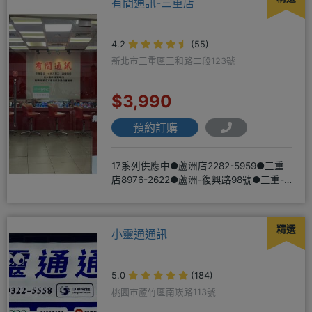
有間通訊-三重店
4.2
(55)
新北市三重區三和路二段123號
$3,990
預約訂購
17系列供應中●蘆洲店2282-5959●三重
店8976-2622●蘆洲-復興路98號●三重-
三和路二
精選
小靈通通訊
5.0
(184)
桃園市蘆竹區南崁路113號