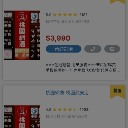
5.0
(1187)
桃園市龍潭區東龍路250號
$3,990
預約訂購
⭐⭐⭐在地經營 用❤️服務⭐⭐⭐❤️店家購買
手機保固約一年內免費"送修"給代理商搭
配門號再享高額折扣，
精選
桃園網通-桃園龍安店
4.9
(1693)
桃園市桃園區龍安街83號