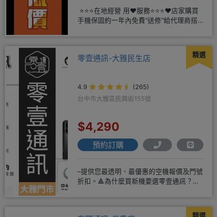
⭐⭐⭐在地經營 用❤️服務⭐⭐⭐❤️店家購買
手機保固約一年內免費"送修"給代理商搭
配門號再享高額折扣
精選
零壹通訊-大雅民生店
4.9
(265)
台中市大雅區民興街155號
$4,290
預約訂購
–提供您最透明、最優惠的空機報價及門號
折扣。🔺為什麼買新機要選零壹通訊？
◎APPLE授權經銷商、SAM
精選