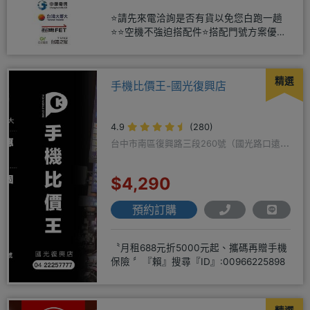
⭐請先來電洽詢是否有貨以免您白跑一趟
⭐⭐空機不強迫搭配件⭐搭配門號方案優惠
更多⭐⭐手機加購滿版玻璃貼+
精選
手機比價王-國光復興店
4.9
(280)
台中市南區復興路三段260號（國光路口遠傳
隔壁）
$4,290
預約訂購
〝月租688元折5000元起、攜碼再贈手機
保險 〞『賴』搜尋『ID』:00966225898