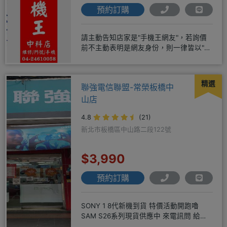
預約訂購
請主動告知店家是"手機王網友"，若詢價
前不主動表明是網友身份，則一律皆以"現
場報價為主"事後不退差價請
精選
聯強電信聯盟-常榮板橋中
山店
4.8
(21)
新北市板橋區中山路二段122號
$3,990
預約訂購
SONY 1 8代新機到貨 特價活動開跑嚕
SAM S26系列現貨供應中 來電訊問 給你
超級甜甜價IP1