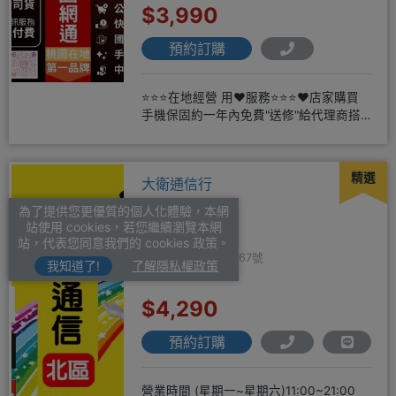
$3,990
預約訂購
⭐⭐⭐在地經營 用❤️服務⭐⭐⭐❤️店家購買
手機保固約一年內免費"送修"給代理商搭
配門號再享高額折扣，
精選
大衛通信行
為了提供您更優質的個人化體驗，本網
站使用 cookies，若您繼續瀏覽本網
站，代表您同意我們的 cookies 政策。
台中市北區英才路167號
我知道了!
了解隱私權政策
$4,290
預約訂購
營業時間 (星期一~星期六)11:00~21:00