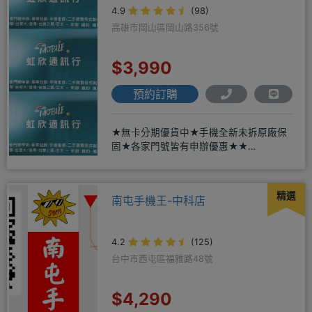
4.9
(98)
高雄市岡山區岡山路356號
$3,990
預約訂購
★無卡分期優貨中★手機全新未拆原廠保
固★各家門號皆有申辦優惠★★
賴:@913mrrsk
精選
南屯手機王-中科店
4.2
(125)
台中市西屯區福雅路48號
$4,290