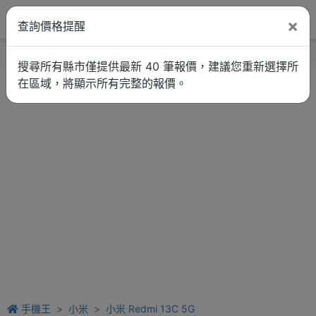
×
查詢價格提醒
找品牌
新聞
車拚
維修估價
搜尋所有縣市僅提供最新 40 筆報價，建議您重新選擇所
在區域，將顯示所有完整的報價。
手機王
小米
小米 Redmi 13C 5G