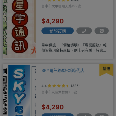
台中市大甲區順天路192號
$4,290
預約訂購
星宇通訊 『價格透明』『專業服務』報
價皆為現金特惠價，刷卡另有刷卡特惠價
✨請先來電洽詢是否有貨，以避免
精選
SKY電訊聯盟-新時代店
4.4
(325)
台中市東區大智路1-3號
$4,290