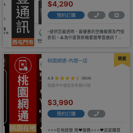
$4,290
預約訂購
–提供您最透明、最優惠的空機報價及門號
折扣。🔺為什麼買新機要選零壹通訊？
◎APPLE授權經銷商、SAM
精選
桃園網通-內壢一店
4.9
(904)
桃園市中壢區忠孝路63號
$3,990
預約訂購
⭐⭐⭐在地經營 用❤️服務⭐⭐⭐❤️店家購買