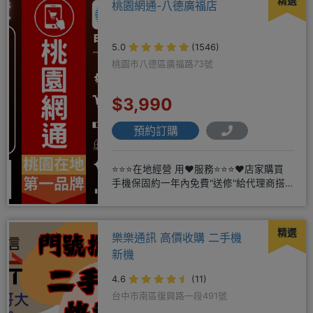
精選
桃園網通-八德廣福店
5.0
(1546)
桃園市八德區廣福路73號
$3,990
預約訂購
⭐⭐⭐在地經營 用❤️服務⭐⭐⭐❤️店家購買
手機保固約一年內免費"送修"給代理商搭
配門號再享高額折扣，
精選
樂樂通訊 高價收購 二手機
新機
4.6
(11)
台中市南區復興路一段491號