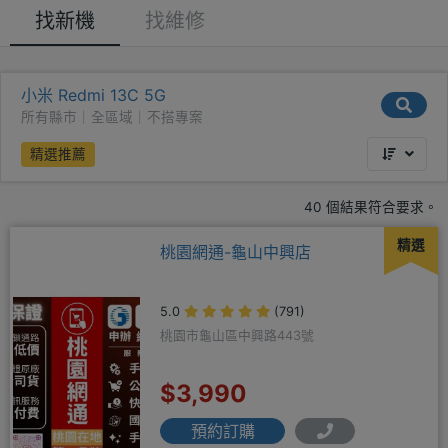
找新機
找維修
小米 Redmi 13C 5G
所有縣市｜全區域｜不搭專案
精選推薦
40 個結果符合要求。
精選
桃園網通-龜山中興店
5.0
(791)
桃園市龜山區中興路443號
$3,990
預約訂購