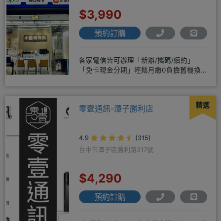
$3,990
預約訂購
各家電信皆可辦理「新辦/攜碼/續約」
「免卡現金分期」輕鬆月繳0負擔舊機換
新機馬上折抵，高價收購用心經營
精選
零壹通訊-潭子勝利店
4.9
(315)
台中市潭子區勝利路317號
$4,290
預約訂購