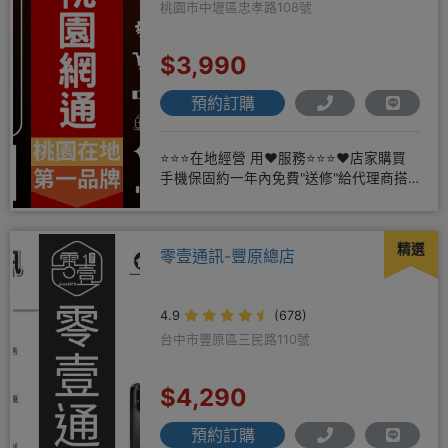
桃園市中壢區忠孝路108號
$3,990
預約訂購
⭐⭐⭐在地經營 用❤️服務⭐⭐⭐❤️店家購買
手機保固約一年內免費"送修"給代理商搭
配門號再享高額折扣，
精選
零壹通訊-豐原總店
4.9
(678)
台中市豐原區三民路110號
$4,290
預約訂購