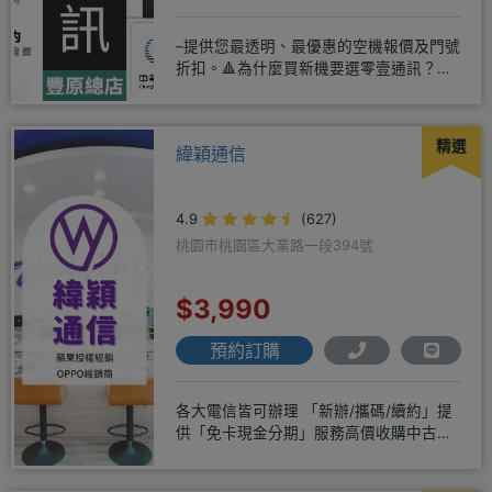
–提供您最透明、最優惠的空機報價及門號
折扣。🔺為什麼買新機要選零壹通訊？
◎APPLE授權經銷商、SAM
精選
緯穎通信
4.9
(627)
桃園市桃園區大業路一段394號
$3,990
預約訂購
各大電信皆可辦理 「新辦/攜碼/續約」提
供「免卡現金分期」服務高價收購中古機
♥️只要來緯穎 保證你上癮