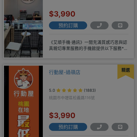
$3,990
預約訂購
《艾頑手機·通訊》一間充滿質感巧思與認
真親切專業服務的手機館提供以下服務*免
卡/無卡/手機/3C產品/
精選
行動屋-過嶺店
5.0
(1883)
桃園市中壢區松義路116號
$3,990
預約訂購