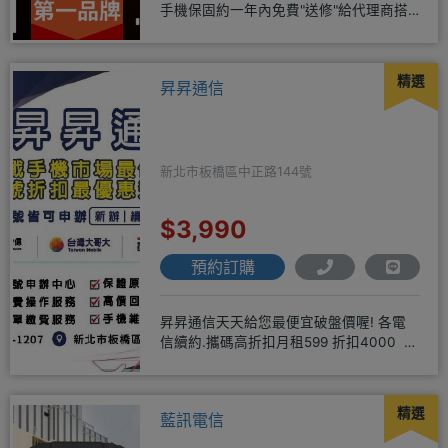
手機保固約一年內免費"送修"給代理商搭
配門號再享高額折扣，
精選
昇昇通信
新北市板橋區中正路144號
$3,990
預約訂購
昇昇通信天天給您最便宜破盤價喔! 各電
信續約.攜碼高折扣月租599 折扣4000 月
租799 折扣7
精選
藍訊電信