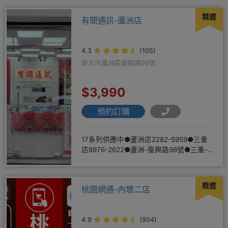
精選
有間通訊-蘆洲店
4.3
(105)
新北市蘆洲區復興路98號
$3,990
預約訂購
17系列供應中●蘆洲店2282-5959●三重
店8976-2622●蘆洲-復興路98號●三重-
三和路二
精選
桃園網通-內壢二店
4.9
(904)