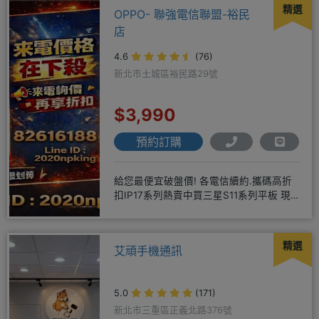
精選
OPPO- 聯強電信聯盟-裕民
店
4.6
(76)
新北市土城區裕民路29號
$3,990
預約訂購
給您最便宜破盤價! 各電信續約.攜碼高折
扣IP17系列熱賣中買三星S11系列平板 現
貨供應中無卡分期快
精選
艾頑手機通訊
5.0
(171)
新北市三重區正義北路376號