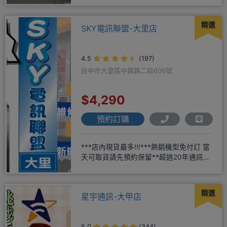
精選
SKY電訊聯盟-大里店
4.5
(197)
台中市大里區中興路二段606號
$4,290
預約訂購
***店內現貨最多!!!***熱銷機型免付訂 當
天可取貨請先預約保留**超過20年通訊經
驗2001年起
精選
星宇通訊-大甲店
5.0
(344)