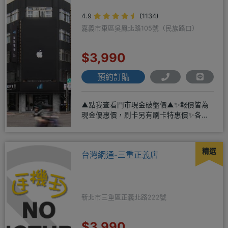
4.9
(1134)
嘉義市東區吳鳳北路105號（民族路口）
$3,990
預約訂購
▲點我查看門市現金破盤價▲✨報價皆為
現金優惠價，刷卡另有刷卡特惠價✨各大
品牌手機皆有(門號：✔續約 ✔
精選
台灣網通-三重正義店
新北市三重區正義北路222號
$3,990