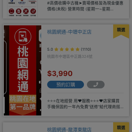
#高價收購中古機➤賣場價格皆為現金優惠
價格(未稅) 營業時間 (星期一~星期
日)12:00~20:00
精選
桃園網通-中壢中正店
5.0
(1110)
桃園市中壢區中正路324號
$3,990
預約訂購
⭐⭐⭐在地經營 用❤️服務⭐⭐⭐❤️店家購買
手機保固約一年內免費"送修"給代理商搭
配門號再享高額折扣，
精選
桃園網通-龍潭東龍店