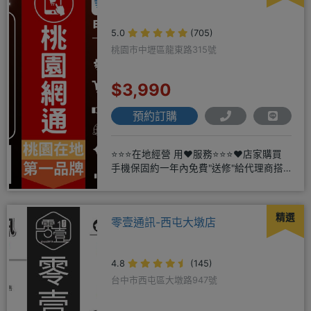
5.0
(705)
桃園市中壢區龍東路315號
$3,990
預約訂購
⭐⭐⭐在地經營 用❤️服務⭐⭐⭐❤️店家購買
手機保固約一年內免費"送修"給代理商搭
配門號再享高額折扣，
精選
零壹通訊-西屯大墩店
4.8
(145)
台中市西屯區大墩路947號