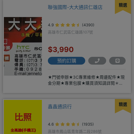
精選
聯強國際-大大通訊仁雄店
4.9
(4390)
高雄市仁武區仁雄路107號
$3,990
預約訂購
★門號申辦★3C專業維修★周邊配件★現
金分期★專業包膜★購買須知請詳閱＊來
店辦理搭配門號，打卡贈好禮
精選
鑫鑫通訊行
4.6
(1935)
高雄市鳳山區青年路二段286號