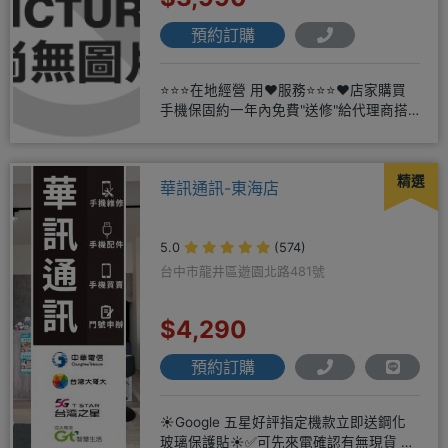
預約訂購
⭐⭐⭐在地經營 用❤️服務⭐⭐⭐❤️店家購買
手機保固約一年內免費"送修"給代理商搭
配門號再享高額折扣，
精選
華訊通訊-東海店
5.0
(574)
台中市龍井區遊園北路481號
$4,290
預約訂購
☀️Google 五星好評指定機款立即送鋼化
玻璃保護貼☀️✅可先來電確認有無現貨 ☎️