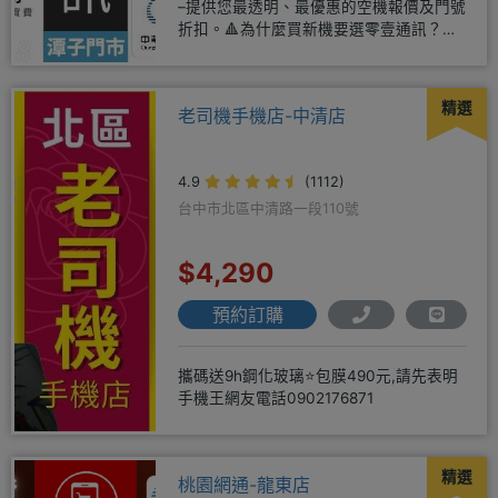
–提供您最透明、最優惠的空機報價及門號
折扣。🔺為什麼買新機要選零壹通訊？
◎APPLE授權經銷商、SAM
精選
老司機手機店-中清店
4.9
(1112)
台中市北區中清路一段110號
$4,290
預約訂購
攜碼送9h鋼化玻璃⭐包膜490元,請先表明
手機王網友電話0902176871
精選
桃園網通-龍東店