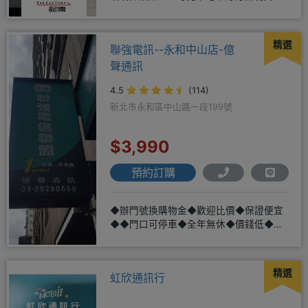
04-2631
精選
聯強電訊--永和中山店-億
聲通訊
4.5
(114)
新北市永和區中山路一段199號
$3,990
預約訂購
◆辦門號換購物金◆歡迎比價◆保證便宜
◆◆門口可停車◆全年無休◆價錢低◆服
務好◆超低價單機商品需搭配選購
精選
虹欣通訊行