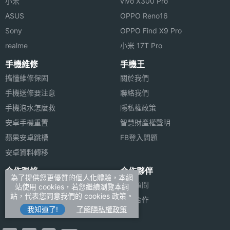
小米
vivo X300 Pro
ASUS
OPPO Reno16
Sony
OPPO Find X9 Pro
realme
小米 17T Pro
手機維修
手機王
搞懂維修保固
關於我們
手機送修要注意
聯絡我們
手機泡水怎麼救
隱私權政策
安卓手機重置
智慧財產權聲明
蘋果安卓跳槽
FB登入問題
安卓資料轉移
合作聯絡
合作夥伴
為了提供您更優質的個人化體驗，本網
廣告刊登
法律顧問
站使用 cookies，若您繼續瀏覽本網
站，代表您同意我們的 cookies 政策。
加入商店報價
媒體合作
我知道了!
了解隱私權政策
新聞聯絡