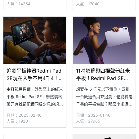
的親民售價外，同時還配備 11
Redmi Pad SE 這款配備 11 吋
人氣：14354
人氣：17040
吋 90Hz 大螢幕、4 立體聲揚聲
大螢幕、搭載 4 顆立體聲揚聲
器與 8,000mAh 電池，不管你
器的大尺寸平板，輕鬆打發時
是要用來追影劇、上網課做筆記
間；此外，內建 8,000mAh 大
等，無疑都是極
容量電池，提供長效續航，讓旅
途更加愉快。​究竟 Redm
追劇平板神器Redmi Pad
11吋螢幕與四揚聲器紅米
SE現在入手不用4千4！
平板！Redmi Pad SE通
通路最低價格一次看
路最低價格不用4千
主打親民售價、娛樂至上的紅米
想要在 6 千元以下價位，買到
(2025.2)
4(2025.1)
平板 Redmi Pad SE，雖然價格
一台既適合用來追劇、也能看電
萬元有找卻配備同級少見的規
子書的平板電腦？那麼小米旗下
格，提供 11 吋 90Hz 大螢幕、
的 Redmi Pad SE 紅米平版，
日期：2025-02-16
日期：2025-01-16
4 個立體聲揚聲器與
絕對會是熱門首選！除了配有
人氣：19201
人氣：27965
8,000mAh 大容量電池，即使
11 吋 90Hz 大螢幕外，它還搭
看電影或追劇，也能提供不錯的
載 4 個立體聲揚聲器與