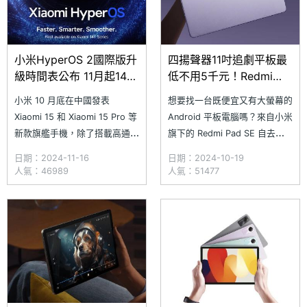
小米HyperOS 2國際版升
四揚聲器11吋追劇平板最
級時間表公布 11月起14T
低不用5千元！Redmi
系列率先開放更新
Pad SE通路價格一次看
小米 10 月底在中國發表
想要找一台既便宜又有大螢幕的
(2024.10)
Xiaomi 15 和 Xiaomi 15 Pro 等
Android 平板電腦嗎？來自小米
新款旗艦手機，除了搭載高通
旗下的 Redmi Pad SE 自去年 8
Snapdragon 8 Elite 旗艦行動
月在台灣上市以來，便以超高的
日期：2024-11-16
日期：2024-10-19
平台，同時啟用最新的 Xiaomi
性價比優勢獲得不少關注，其
人氣：46989
人氣：51477
HyperOS 2（小米澎湃 OS 2）
中 Redmi Pad SE 不僅配備 11
使用介面，並公布中國版機型的
吋 90Hz 大螢幕，還支援
升級時間表。稍早，小米宣布
Dolby Atmos 與
Xiaomi