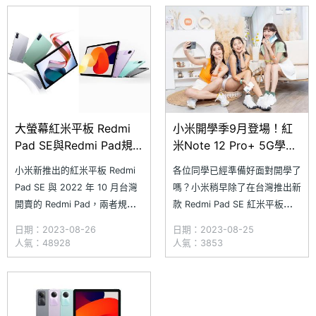
品發表會上，小米除了確認包括
本，同樣提供了薰衣紫、石墨
Xiaomi 14、Xiaomi 14 Pro 和
灰、薄荷綠等三種顏色款式可
Xiaomi Wa
選，除了記憶體與儲存容量不同
大螢幕紅米平板 Redmi
小米開學季9月登場！紅
Pad SE與Redmi Pad規
米Note 12 Pro+ 5G學生
格比較整理
買再送藍牙耳機
小米新推出的紅米平板 Redmi
各位同學已經準備好面對開學了
Pad SE 與 2022 年 10 月台灣
嗎？小米稍早除了在台灣推出新
開賣的 Redmi Pad，兩者規格
款 Redmi Pad SE 紅米平板電
接近，同樣搭載 10 吋以上的大
腦，同時也宣布將於 9/1~9/11
日期：2023-08-26
日期：2023-08-25
螢幕，並且支援 90Hz 更新
期間推出「小米開學季」活動，
人氣：48928
人氣：3853
率，同屬建議售價不到萬元的平
集結多款手機、穿戴裝置、智慧
板，而 Redmi Pad 價格在
家電等明星商品優惠。其中
Redmi Pad SE 不同版本之間，
Redmi Note 12 Pro+ 5G 直降
也都是中階定位的平板
3,500 元，活動優惠價只要 1