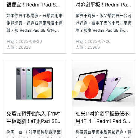
很便宜！Redmi Pad SE
吋追劇平板！Redmi Pad
通路最低價格一次看
SE通路最低價格一次看
如果你買平板電腦，只想要用來
預算不夠多，卻又想要買一台可
(2025.8)
(2025.7)
瀏覽網頁、追劇或偶爾玩個小遊
以追劇、看電子書的小尺寸平板
戲，那 Redmi Pad SE 會是非
嗎？那麼 Redmi Pad SE 絕對
常適合你的娛樂平板！除了配有
非常適合你。除了擁有親民的定
日期：2025-08-26
日期：2025-07-26
11 吋 90Hz 螢幕與立體聲四揚
價外，這台平板電腦還配備 11
人氣：26323
人氣：25866
聲器，內建 8,000mAh 大容量
吋 90Hz 螢幕、立體聲四揚聲
電池足以應付長時間的娛樂需
器及 8,000mAh 電池，不管是
求，讓你走到哪裡就用到哪裡。
長時間追劇還是看電子書，都能
究竟 Redmi Pad SE 目前通路
輕鬆搞定！究竟
最低價格
免萬元預算也能入手11吋
紅米11吋追劇平板最低不
平板電腦！紅米Pad SE通
用4千4！Redmi Pad SE
路最低價格4千3有找
通路空機價格一次看
急需一台 11 吋平板協助課堂筆
想要買台平板電腦輕鬆追劇，釋
(2025.6)
(2025.5)