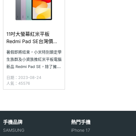
11吋大螢幕紅米平板
Redmi Pad SE台灣價格6
千有找起
暑假即將結束，小米特別鎖定學
生族群及小資族推紅米平板電腦
新品 Redmi Pad SE，除了擁有
11 吋 90Hz 大螢幕，還搭載
日期：2023-08-24
8,000mAh 超大電量，強調一
人氣：45576
機就能夠滿足學業工作、生活娛
樂的雙重需求，售價最低只要 6
千有找起，就能夠輕鬆入手！另
外，小米也預告將於 9/1~9/11
推出「
手機品牌
熱門手機
SAMSUNG
iPhone 17