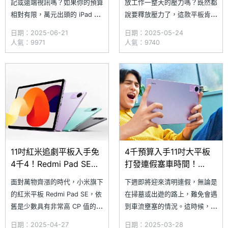
記或遠端視訊嗎？如果你的預算
放工作一整天的壓力嗎？既然都
相對有限，萬元出頭的 iPad 也
說要釋放壓力了，這款平板肯定
感到負擔有些重的話，其實你還
不能太貴，否則一波壓力未平另
日期：2025-06-21
日期：2025-05-24
有更平價的好選擇，由小米推出
一波經濟壓力又找上門了。好在
人氣：9971
人氣：9740
的 Redmi Pad SE 不僅具備 11
小米旗下的 Redmi Pad SE 不
吋 90Hz 大螢幕，還擁有立體
僅擁有 11 吋 90Hz 大螢幕、立
聲四揚聲器，想要簡單生產力或
體聲四揚聲器，更重要的是現在
影音娛樂都能滿足，更重要
最低入手價只要不到 4 千 4，
實在超級好入手。究竟
11吋紅米追劇平板入手免
4千預算入手11吋大平板
4千4！Redmi Pad SE通
打發連假塞車時間！
路最低價格一次看
Redmi Pad SE通路最低
面對萬物齊漲的時代，小米旗下
下週即將迎來清明連假，無論是
(2025.4)
價格一次看(2025.3)
的紅米平板 Redmi Pad SE，依
在掃墓或出遊的路上，難免會遇
舊是少數具有非常高 CP 值的平
到車流壅塞的情況。這時候，若
板電腦，除了最低不到 4 千 4
覺得車程無聊，就能拿出
日期：2025-04-27
日期：2025-03-28