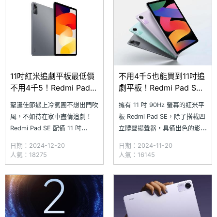
影音體驗！究竟 Redmi Pad SE
8,000mAh 大容量電池，不管
目前的通路最低價格如何？哪裡
是追劇還是看電子書都能輕鬆勝
買會
任！​究竟
11吋紅米追劇平板最低價
不用4千5也能買到11吋追
不用4千5！Redmi Pad
劇平板！Redmi Pad SE
SE通路最低價格一次看
通路最低價格一次看
聖誕佳節遇上冷氣團不想出門吹
擁有 11 吋 90Hz 螢幕的紅米平
(2024.12)
(2024.11)
風，不如待在家中盡情追劇！
板 Redmi Pad SE，除了搭載四
Redmi Pad SE 配備 11 吋
立體聲揚聲器，具備出色的影音
FHD+ 大螢幕的平板，就是你追
表現外，內建閱讀模式 3.0 可
日期：2024-12-20
日期：2024-11-20
劇的最佳夥伴。不論是想重溫今
讓使用者在翻閱電子書時，隨時
人氣：18275
人氣：16145
年十大熱門台劇，還是觀看新上
保有最佳的閱讀體驗，讓你娛樂
線的《魷魚遊戲 2》，內建
與工作都能兼顧。此外，Redmi
8,000mAh 大電池的 Redmi
Pad SE 也確定將升級至最新的
Pad SE，都能讓你好劇一部接
一部地