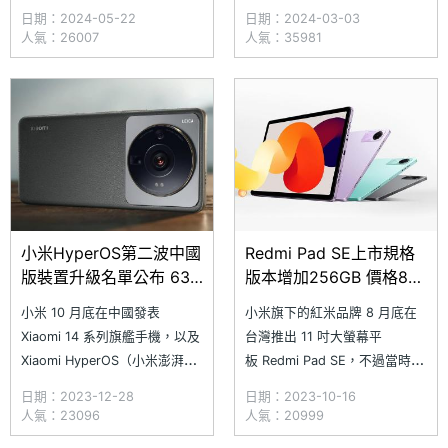
學生族群及小資族，推出擁
出 Redmi Pad SE，主打 11 吋
日期：2024-05-22
日期：2024-03-03
有 11 吋 90Hz 大螢幕的 Redmi
90Hz 大螢幕，還配置
人氣：26007
人氣：35981
Pad SE 平板電腦，不僅配置
8,000mAh 超大電量，並且通
Dolby Atmos 立體聲四揚聲
過德國萊因 TÜV 低藍光認證，
器、通過德國萊因 TÜV 低藍光
預備 Dolby Atmos、立體聲四
認證，而且還配備 8,0
揚聲器等特色。究竟 Redmi
小米HyperOS第二波中國
Redmi Pad SE上市規格
版裝置升級名單公布 63
版本增加256GB 價格8千
款可更新
有找
小米 10 月底在中國發表
小米旗下的紅米品牌 8 月底在
Xiaomi 14 系列旗艦手機，以及
台灣推出 11 吋大螢幕平
Xiaomi HyperOS（小米澎湃
板 Redmi Pad SE，不過當時僅
OS），後者取代原有 MIUI 系統
有 4GB + 128GB 與 8GB +
日期：2023-12-28
日期：2023-10-16
介面，並以融合系統框架統一支
128GB 兩個規格版本，9 月底
人氣：23096
人氣：20999
援旗下全生態設備與應用。在新
悄悄增加 8GB + 256GB 版