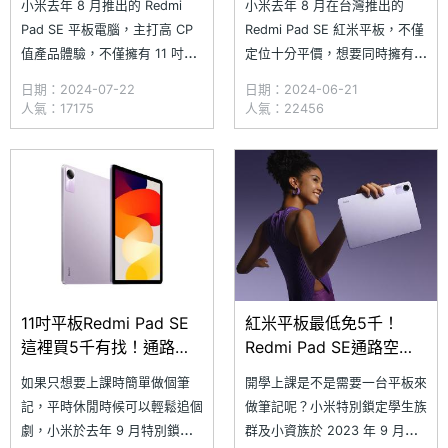
小米去年 8 月推出的 Redmi
小米去年 8 月在台灣推出的
(2024.7)
Pad SE 平板電腦，主打高 CP
Redmi Pad SE 紅米平板，不僅
值產品體驗，不僅擁有 11 吋
定位十分平價，想要同時擁有
90Hz 大螢幕，搭載 Dolby
11 吋 90Hz 螢幕、四立體聲揚
日期：2024-07-22
日期：2024-06-21
Atmos 和 Hi-Res 音效的四立
聲器 、支援 microSD 記憶卡擴
人氣：17175
人氣：22456
體聲揚聲器，再加上還有額外的
充也不是問題，更重要的是
microSD 記憶卡擴充等配置，
Redmi Pad SE 上市將近 10 個
追劇學習樣樣行！隨著
月的現在，平板最低價只要 4
千出頭就夠，實在有夠划算！究
11吋平板Redmi Pad SE
紅米平板最低免5千！
這裡買5千有找！通路最
Redmi Pad SE通路空機
低價格一次看(2024.5)
價格整理
如果只想要上課時簡單做個筆
開學上課是不是需要一台平板來
記，平時休閒時候可以輕鬆追個
做筆記呢？小米特別鎖定學生族
劇，小米於去年 9 月特別鎖定
群及小資族於 2023 年 9 月推