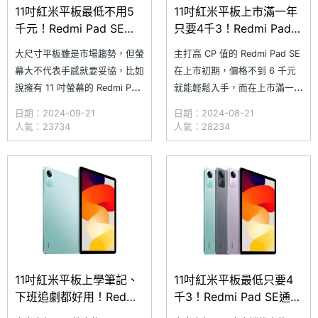
11吋紅米平板最低不用5
11吋紅米平板上市滿一年
千元！Redmi Pad SE通
只要4千3！Redmi Pad
路最低價格整理(2024.9)
SE通路最低價格一次看
大尺寸平板雖是市場趨勢，但螢
主打高 CP 值的 Redmi Pad SE
(2024.8)
幕大不代表手感就要妥協，比如
在上市初期，價格不到 6 千元
說擁有 11 吋螢幕的 Redmi Pad
就能輕鬆入手，而在上市滿一年
SE，機身僅 7.36mm 薄、重
後，通路售價變得更具吸引力。
日期：2024-09-21
日期：2024-08-21
478g，不論單手握持或雙手操
這款配備 11 吋螢幕的紅米平
人氣：23734
人氣：28234
作都輕巧舒適。此外，Redmi
板，不僅擁有四個立體聲揚聲器
Pad SE 還搭載 8,000mAh 大
和 8,000mAh 電池，還採用輕
電池和四揚聲器立體聲配置，為
薄機身設計，方便隨手攜帶，無
長時間影音體驗提供卓越支援。
論是處理日常工作還是隨時追劇
究竟
都相當便利。Red
11吋紅米平板上學筆記、
11吋紅米平板最低只要4
下班追劇都好用！Redmi
千3！Redmi Pad SE通路
Pad SE通路最低價格整理
最低價格一次看(2024.6)