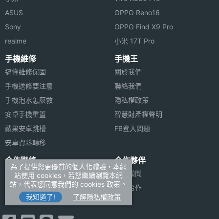
ASUS
OPPO Reno16
Sony
OPPO Find X9 Pro
realme
小米 17T Pro
手機維修
手機王
搞懂維修保固
關於我們
手機送修要注意
聯絡我們
手機泡水怎麼救
隱私權政策
安卓手機重置
智慧財產權聲明
蘋果安卓跳槽
FB登入問題
安卓資料轉移
合作聯絡
合作夥伴
為了提供您更優質的個人化體驗，本網
廣告刊登
法律顧問
站使用 cookies，若您繼續瀏覽本網
站，代表您同意我們的 cookies 政策。
加入商店報價
媒體合作
我知道了!
了解隱私權政策
新聞聯絡