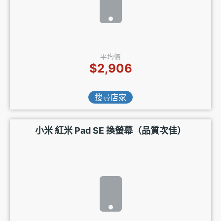
平均價
$2,906
搜尋店家
小米 紅米 Pad SE 換螢幕（品質次佳）