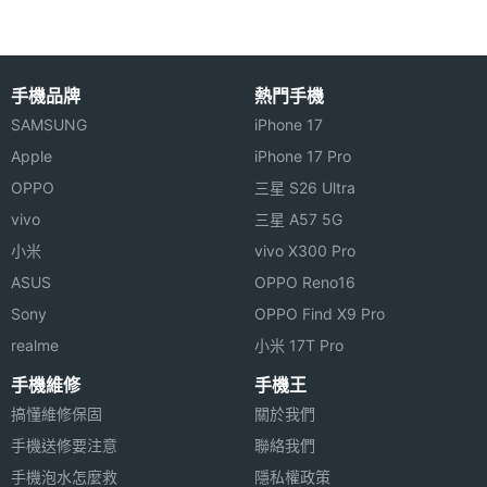
三星自家的 Exynos 1280，除
了效能提升外，同
手機品牌
熱門手機
SAMSUNG
iPhone 17
Apple
iPhone 17 Pro
OPPO
三星 S26 Ultra
vivo
三星 A57 5G
小米
vivo X300 Pro
ASUS
OPPO Reno16
Sony
OPPO Find X9 Pro
realme
小米 17T Pro
手機維修
手機王
搞懂維修保固
關於我們
手機送修要注意
聯絡我們
手機泡水怎麼救
隱私權政策