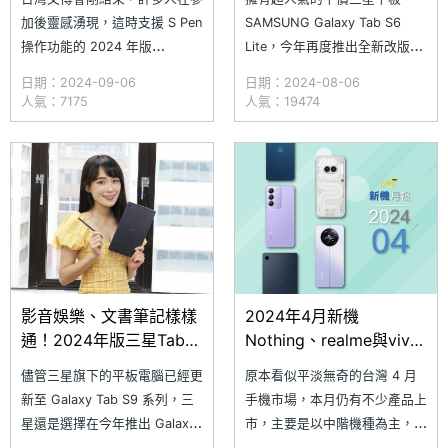
(2024.9)
(2024.8)
加後靈感湧現，這時支援 S Pen
SAMSUNG Galaxy Tab S6
操作功能的 2024 年版
Lite，今年再度推出全新改版設
SAMSUNG Galaxy Tab S6
計，規格採用三星旗下新一代的
日期：2024-09-06
日期：2024-08-06
Lite，能成為你的隨身創作助
Exynos 1280 處理器，雖然在
人氣：7175
人氣：19474
理。它擁有 10.4 吋螢幕，但僅
產品定位上屬於輕量化的 Lite
467g 的輕盈機身，方便隨時帶
版本，但仍保有 S 系列平板盒
出門；此外，還支援 Samsung
裝都會隨附 S Pen 手寫筆的一
DeX 提供類電腦操作模式。究
大優勢。究竟 SAMSUNG G
影音娛樂、文書筆記樣樣
2024年4月新機
通！2024年版三星Tab
Nothing、realme與vivo
S6 Lite通路最低價格一次
中階手機搶市
儘管三星旗下的平板電腦已經更
原本看似平淡無奇的台灣 4 月
看(2024.7)
新至 Galaxy Tab S9 系列，三
手機市場，本月仍有不少產品上
星還是選擇在今年推出 Galaxy
市，主要是以中階機種為主，分
Tab S6 Lite 的 2024 更新版
別有 Nothing Phone (2a)、