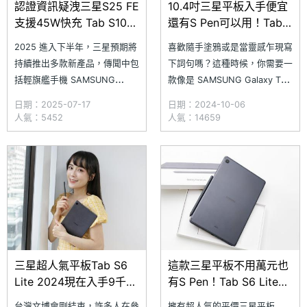
認證資訊疑洩三星S25 FE
10.4吋三星平板入手便宜
支援45W快充 Tab S10
還有S Pen可以用！Tab
Lite規格也曝光
S6 Lite 2024通路最低價
2025 進入下半年，三星預期將
喜歡隨手塗鴉或是當靈感乍現寫
格整理(2024.10)
持續推出多款新產品，傳聞中包
下詞句嗎？這種時候，你需要一
括輕旗艦手機 SAMSUNG
款像是 SAMSUNG Galaxy Tab
Galaxy S25 FE，以及平板產品
S6 Lite (2024) 這樣配備 S Pen
日期：2025-07-17
日期：2024-10-06
Galaxy Tab S10 Lite 均已在準
手寫筆的平板電腦。配備 10.4
人氣：5452
人氣：14659
備當中。近日有消息指出，
吋螢幕，重量僅有 467g，外出
SAMSUNG Galaxy S25 FE 與
攜帶也很便利，適合學生黨與文
Galaxy Tab S10 Lite 均已通過
書族群使用。隨著
三星超人氣平板Tab S6
這款三星平板不用萬元也
Lite 2024現在入手9千有
有S Pen！Tab S6 Lite
找！通路最低價格整理
2024通路最低價格整理
台灣文博會剛結束，許多人在參
擁有超人氣的平價三星平板