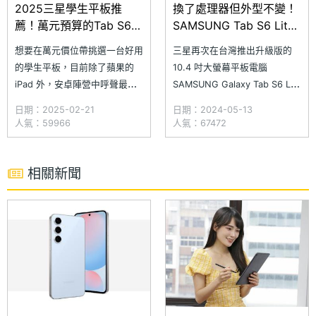
2025三星學生平板推
換了處理器但外型不變！
薦！萬元預算的Tab S6
SAMSUNG Tab S6 Lite
Lite、Tab S7 FE與Tab
(2024)開箱
想要在萬元價位帶挑選一台好用
三星再次在台灣推出升級版的
S9 FE超詳細購買建議一
的學生平板，目前除了蘋果的
10.4 吋大螢幕平板電腦
次看懂
iPad 外，安卓陣營中呼聲最高
SAMSUNG Galaxy Tab S6 Lite
的就屬三星 Tab S 系列平板電
(2024)，這回預載 Android 14
日期：2025-02-21
日期：2024-05-13
腦，其中又以 Tab S6 Lite
作業系統、One UI 6.1 操作介
人氣：59966
人氣：67472
2024、Tab S7 FE、Tab S9 FE
面，外觀承襲前代設計，但實際
為主要熱門首選。如果你剛好對
上這外型已經從 2020 年橫跨
於這 3 款平板該怎麼選擇感到
三代沿用至今。雖然外型不變，
相關新聞
困擾的話，別擔心
但三星將處理器換成自家