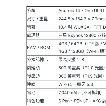
系統
Android 14、One UI 6.1
尺寸 / 重量
244.5 x 154.3 x 7.0
螢幕
10.4 吋 WUXGA+ TFT 
處理器
三星 Exynos 12800 八
4GB / 64GB（LTE 版 / 
RAM / ROM
4GB / 128GB（Wi-Fi 版
外接記憶卡
最高支援 1TB
前鏡頭
500 萬畫素（F2.0 光圈
後鏡頭
800 萬畫素（F1.9 光圈
連線
Wi-Fi 5、藍牙 5.3
電池
7,040mAh（不可拆卸）
特色功能
S Pen、PENUP、AK