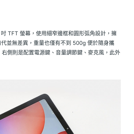
採用 10.4 吋 TFT 螢幕，使用細窄邊框和圓形弧角設計，擁
代並無差異，重量也僅有不到 500g 便於隨身攜
，右側則是配置電源鍵、音量調節鍵、麥克風，此外