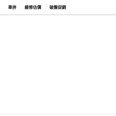
車拚
維修估價
破盤促銷