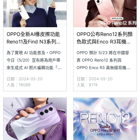
OPPO全新AI橡皮擦功能
OPPO公布Reno12系列顏
Reno11及Find N3系列將
色款式與Enco R3耳機特
率先獲得更新
色規格
為了實現 AI 功能普及，OPPO
OPPO 預計 5/23 將在中國發
今日（5/20）宣布將為用戶帶
表 OPPO Reno12 系列與
來生成式 AI 照片編輯功能「AI
OPPO Enco R3 真無線耳機，
橡皮擦」，即日起會先針對
近日持續進行預熱宣傳，除了公
日期：2024-05-20
日期：2024-05-20
Reno11 系列手機（Reno11
布 OPPO Reno12、Reno12
人氣：16089
人氣：8174
Pro、Reno11 和 Reno11 F）陸
Pro 總共 6 種機身顏色外，還
續推送更新，接著 5 月底前也
有 OPPO Reno12 系列產品特
將向Find N3 系列摺疊手機
色，以及 OPPO Enco R3 耳
（Find N3、Find