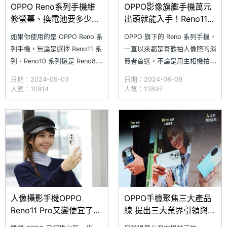
OPPO Reno系列手機維
OPPO影像旗艦手機萬元
修螢幕、換電池要多少
出頭就能入手！Reno11
錢？通路平均報價整理
Pro通路最低價格一次看
如果你使用的是 OPPO Reno 系
OPPO 旗下的 Reno 系列手機，
(2024.9)
(2024.8)
列手機，無論是選擇 Reno11 系
一直以來都是喜歡拍人像照的消
列、Reno10 系列還是 Reno8
費者首選，不論是用主相機拍
系列手機，假如各位手中的裝置
人，還是以前鏡頭進行自拍，都
日期：2024-09-03
日期：2024-08-09
目前已經出現螢幕裂痕、刮痕，
能隨手捕捉專業級照片，體驗相
人氣：10814
人氣：13897
或是電池續航愈來愈不堪使用，
當不錯。各位最近如果想輕鬆入
出門還得依賴行動電源，那麼現
手 Reno 系列手機，那麼擁有
在或許是維修換零件的好時機。
5,000 萬畫素主鏡頭、3,200
究竟
萬畫素前鏡頭的 Reno11 系列肯
定是很好的選擇，
人像攝影手機OPPO
OPPO手機聚焦三大產品
Reno11 Pro又變便宜了！
線 提出三大業界引領與五
通路最低價格一次看
大目標