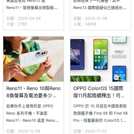
無論是使用 Reno12 或
即將迎來下一代機種，其中
Reno11，發現螢幕出現裂痕、
Reno13 國際版疑似已通過台灣
刮傷影響觀看體驗，或電池續航
NCC 認證。在 OPPO 新機正式
日期：2025-04-04
日期：2024-12-09
力明顯下降，讓你出門總要帶著
登場前，不少消費者開始回頭考
人氣：2782
人氣：14958
行動電源才安心，現在正是維修
慮前幾代機型，像是 Reno11 系
或更換零件的最佳時機！想知道
列也是關注目標之一，即便推出
在 SOGI 合作維修店家更換
將近 1 年，依舊極具競爭力。
OPPO Reno 系列手機的電池與
不過，目前 OPPO Reno11 系列
中
Reno11、Reno 10與Reno
OPPO ColorOS 15國際
8換螢幕及電池要多少
版11月起陸續釋出！可更
錢？OPPO手機通路維修
新機型一次看
如果你手上使用的是 OPPO
OPPO 於 10 月底在中國發表新
報價整理(2024.12)
Reno 系列手機，不論是
款旗艦手機 Find X8 和 Find X8
Reno11、Reno10 或是 Reno8
Pro，搭載最新的 ColorOS 15
系列，遇到螢幕裂痕刮傷導致看
使用介面；2 款新機稍早
日期：2024-12-09
日期：2024-11-23