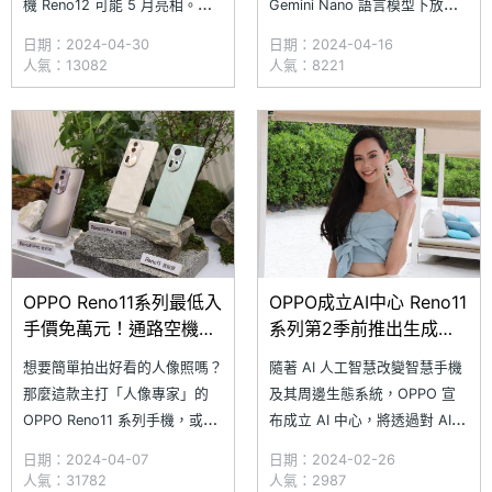
機 Reno12 可能 5 月亮相。近
Gemini Nano 語言模型下放給
日，微博用戶數碼閒聊站宣稱取
Google Pixel 8 Pro、Pixel 8
日期：2024-04-30
日期：2024-04-16
得 OPPO Reno12 工程機規
等機種上；還與三星合作「畫圈
人氣：13082
人氣：8221
格，雖然部分貼文已移除，但備
搜尋」功能。近日在 Google 舉
份資料顯示新機可能延
辦的 Cloud Next 2024 雲端年
用 Reno11 Pro 搭載的聯發科天
度大會活動上，OPPO 也公布
璣 8200，新機預期已
了
OPPO Reno11系列最低入
OPPO成立AI中心 Reno11
手價免萬元！通路空機價
系列第2季前推出生成式
格一次看
AI功能
想要簡單拍出好看的人像照嗎？
隨著 AI 人工智慧改變智慧手機
那麼這款主打「人像專家」的
及其周邊生態系統，OPPO 宣
OPPO Reno11 系列手機，或許
布成立 AI 中心，將透過對 AI
會是你的絕佳小幫手。Reno11
及其應用進行研發，進一步強化
日期：2024-04-07
日期：2024-02-26
系列分別有 Reno11 5G、
OPPO 的 AI 能力，並提到將以
人氣：31782
人氣：2987