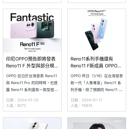
Reno11 Pro 5G 兩款手機，同
用戶為核心，更廣泛的探索 AI
樣擁有 6.7 吋 AMOLED 雙曲面
產品和功能，為用戶帶來最新的
螢幕、具備 5,000 萬畫素
AI 體驗。OPPO 同時預告，
Reno11 系列手機將於 2024 年
第
印尼OPPO預告即將發表
Reno11系列手機還有
Reno11 F 外型與部分規
Reno11 F新成員 OPPO預
格公布
告推出
OPPO 近日於台灣發表 Reno11
OPPO 昨日（1/16）在台灣發表
與 Reno11 Pro 的同時時，也透
新一代「人像專家」Reno11 系
露 Reno11 系列還有一款型號為
列手機，除了預期的 Reno11 與
Reno11 F 的 5G 新手機後續將
Reno11 Pro，OPPO 台灣總經
日期：2024-01-25
日期：2024-01-17
會推出。近日，印尼 OPPO 啟
理劉金預告 Reno11 系列接下來
人氣：9272
人氣：16874
動 Reno11 F 預熱宣傳與事前預
還有 Reno11 F 新成員，這款尚
約活動，宣傳圖曝光正面採用平
未發表的新機將於近期推出。不
面「挖孔」螢幕，並預告新機擁
過並未具體透露 OPPO Reno11