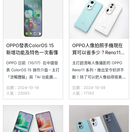
感；全系列更搭載 3,200 萬畫
更換螢幕或電池，既實惠又方
素前置鏡頭，隨手捕捉與好友的
便！那麼 OPPO Find N 系
美麗合照
OPPO發表ColorOS 15
OPPO人像拍照手機現在
新增功能及特色一次看懂
買可以省多少？Reno11
Pro通路最低價格一次看
OPPO 日前（10/17）在中國發
主打超清晰人像攝影的 OPPO
(2024.10)
表 ColorOS 15 操作介面，主打
Reno11 系列，推出至今好評不
「流暢體驗」與「AI 功能擴
斷！除了可以把人像拍得很美之
展」等特色。其中，使用體驗有
外，親民實惠的價格更是吸引不
日期：2024-10-19
日期：2024-10-09
賴於極光引擎、潮汐引擎等自研
少人關注的重點。目前 OPPO
人氣：33093
人氣：17193
架構，打造出滑順且省電的使用
Reno11 系列手機還在持續降價
感受；搭配「自然光影」設計語
中，價格也來到非常好入手的甜
言，提供新設計圖示與解鎖介
蜜點。究竟 OPPO Reno11 系列
面。同步將 AI 技術導入小布助
手機目前通路最低價格如何？哪
手，提供一拍即知、一圈即問
裡買會比較划算？