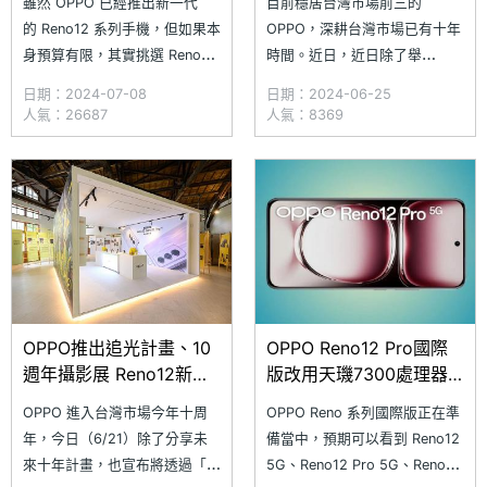
雖然 OPPO 已經推出新一代
目前穩居台灣市場前三的
(2024.7)
的 Reno12 系列手機，但如果本
OPPO，深耕台灣市場已有十年
身預算有限，其實挑選 Reno11
時間。近日，近日除了舉
系列手機也是不錯的選擇，尤其
辦 OPPO Taiwan 十週年攝影展
日期：2024-07-08
日期：2024-06-25
Reno11 Pro 5G 還具備 IMX890
「快門按下，故事才剛開始」，
人氣：26687
人氣：8369
旗艦感光元件，結合 AI 演算法
也分享未來十年將透過三大業界
與單眼級人像鏡頭，人像攝影品
引領、五大目標投入實踐登峰計
質自然沒話說。
畫，在品牌、通路、用戶、人
才、企業回饋層面佈局。
OPPO 於 201
OPPO推出追光計畫、10
OPPO Reno12 Pro國際
週年攝影展 Reno12新機6
版改用天璣7300處理器
月底開放體驗
Reno12 F有雙版本
OPPO 進入台灣市場今年十周
OPPO Reno 系列國際版正在準
年，今日（6/21）除了分享未
備當中，預期可以看到 Reno12
來十年計畫，也宣布將透過「追
5G、Reno12 Pro 5G、Reno12