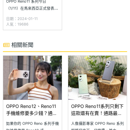
OPPO Reno11 系列今日
（1/11）在馬來西亞正式發表國
際版，Reno11 與 Reno11 Pro
日期：2024-01-11
兩款 5G 手機除了主打超清晰人
人氣：19686
像攝影系統，擁有 3,200 萬畫
素長焦人像鏡頭，機身同時導入
自然美學設計，外觀大致與中國
相關新聞
版相同，但國際版主相機模組設
計與中國版有些
OPPO Reno12、Reno11
OPPO Reno11系列只剩下
手機維修要多少錢？通路
這款還有在賣！通路最低
更換螢幕與電池價格一次
價格一次看(2024.12)
如果你的 OPPO Reno 系列手機
人像攝影專家 OPPO Reno 系列
看(2025.4)