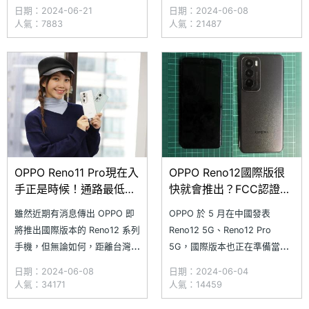
光計畫」，攜手創作者組織「追
F 5G 等手機亮相。近日傳出歐
日期：2024-06-21
日期：2024-06-08
光實踐家」，把 OPPO 手機的
洲電商平台一度開啟 OPPO
人氣：7883
人氣：21487
科技力、影像力帶到資源匱乏的
Reno12 Pro 5G 商品頁面，透
區域，帶領孩童看到未來的可能
露外型設計與部分產品規格，顯
性。此外，OPPO Taiwan 十週
示國際版處理器將改用聯發科天
年攝影展「快門按下，故事才剛
璣 7300，而 Re
開始」將於 6/22~6/30
OPPO Reno11 Pro現在入
OPPO Reno12國際版很
手正是時候！通路最低價
快就會推出？FCC認證曝
格一次看(2024.6)
光外型及規格
雖然近期有消息傳出 OPPO 即
OPPO 於 5 月在中國發表
將推出國際版本的 Reno12 系列
Reno12 5G、Reno12 Pro
手機，但無論如何，距離台灣上
5G，國際版本也正在準備當
市肯定還有一段時間，與其如
中。其中，OPPO Reno12 5G
日期：2024-06-08
日期：2024-06-04
此，不如先來選擇 Reno11 系列
繼日前現身阿拉伯聯合大公國
人氣：34171
人氣：14459
手機吧！尤其 Reno11 Pro 5G
TDRA、歐亞經濟委員會 EEC