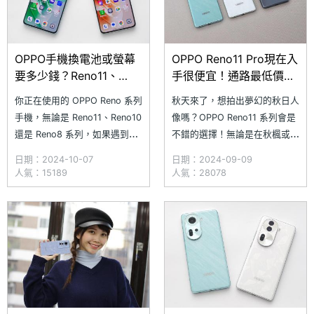
OPPO手機換電池或螢幕
OPPO Reno11 Pro現在入
要多少錢？Reno11、
手很便宜！通路最低價格
Reno10與Reno8通路維
可省7千元(2024.9)
你正在使用的 OPPO Reno 系列
秋天來了，想拍出夢幻的秋日人
修報價整理(2024.10)
手機，無論是 Reno11、Reno10
像嗎？OPPO Reno11 系列會是
還是 Reno8 系列，如果遇到螢
不錯的選擇！無論是在秋楓或芒
幕出現裂痕或刮痕，或是電池續
花間獨自漫步，還是與好友歡
日期：2024-10-07
日期：2024-09-09
航力每況愈下，出門總得依賴行
聚，Reno11 系列的超清晰人像
人氣：15189
人氣：28078
動電源，倘若目前還沒有更換
攝影系統，結合 5,000 萬畫素
Reno12 系列的打算，不如考慮
三鏡頭主相機和 3,200 萬畫素
維修螢幕、換顆新電池吧！那麼
前鏡頭，可輕鬆捕捉每個美好瞬
OPPO Reno 系列手機在 SOG
間。究竟 OPPO Reno11 系列手
機目前通路