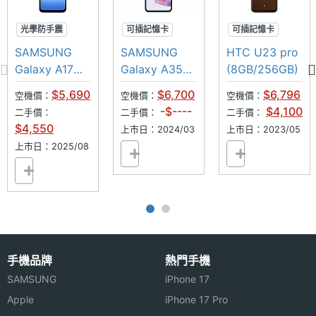
光學防手震
可插記憶卡
可插記憶卡
90Hz
超防水
1億畫素
SAMSUNG
SAMSUNG
HTC U23 pro
可插記憶卡
三鏡頭
超防水
Galaxy A17
Galaxy A35
(8GB/256GB)
5G
5G
$5,690
$6,700
$6,796
空機價：
空機價：
空機價：
(6GB/128GB)
-$----
$4,100
二手價：
二手價：
二手價：
$4,550
上市日：2024/03
上市日：2023/05
上市日：2025/08
手機品牌
熱門手機
SAMSUNG
iPhone 17
Apple
iPhone 17 Pro