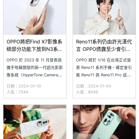
有夢幻肖像拍攝、
F 的規格
OPPO將把Find X7影像系
Reno11系列仍由許光漢代
統部分功能下放到N3系列
言 OPPO透露至少會引進
與Reno11 Pro
這兩款顏色
OPPO 於 2023 年 11 月發表與
OPPO 將於 1/16 在台灣正式發
攜手哈蘇開發的新一代超光影影
表 Reno11 系列手機，確定會引
像系統（HyperTone Camera
進 Reno11 與 Reno11 Pro 這兩
Systems），當時透露新系統將
款 5G 手機，並且帶來全新升級
日期：2024-01-10
日期：2024-01-04
於 OPPO Find X7 系列、
的 ColorOS 14 操作介面。
人氣：7544
人氣：8049
OnePlus 12 等手機所搭載。近
OPPO 除了近日已經展開預熱
日，國外網站 GSMArena 取得
宣傳外，日前也宣布將由藝人許
OPPO 方面說法，內容提到新
光漢代言，同時也透露
一代超光影影