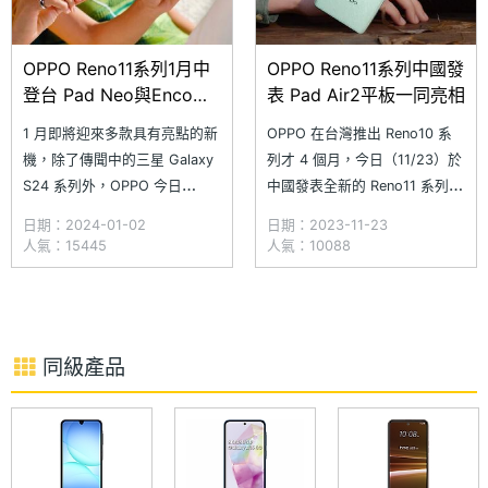
OPPO Reno11系列1月中
OPPO Reno11系列中國發
登台 Pad Neo與Enco
表 Pad Air2平板一同亮相
Buds2 Pro同步亮相
1 月即將迎來多款具有亮點的新
OPPO 在台灣推出 Reno10 系
機，除了傳聞中的三星 Galaxy
列才 4 個月，今日（11/23）於
S24 系列外，OPPO 今日
中國發表全新的 Reno11 系列手
（1/2）宣布將於 1/16 在台灣正
機，共有 Reno11、Reno11
日期：2024-01-02
日期：2023-11-23
式發表 Reno11 系列手機，以及
Pro，主打人像拍攝，外型設計
人氣：15445
人氣：10088
ColorOS 14 操作介面，公布台
取材自寶石，搭配輕薄機身、雙
灣上市價格等相關資訊。另外，
曲面螢幕；Reno11、Reno11
OPPO 也將持續強化 IoT 領
Pro 分別搭載聯發科天璣
域，當天也會推出 OPPO
8200、高通 Snapdr
同級產品