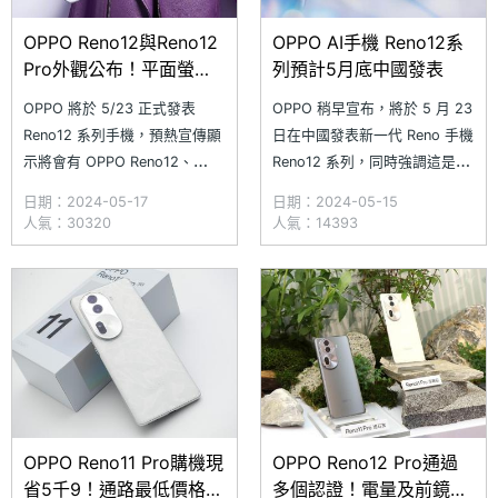
OPPO Reno12與Reno12
OPPO AI手機 Reno12系
Pro外觀公布！平面螢幕
列預計5月底中國發表
搭配四等深微曲面
OPPO 將於 5/23 正式發表
OPPO 稍早宣布，將於 5 月 23
Reno12 系列手機，預熱宣傳顯
日在中國發表新一代 Reno 手機
示將會有 OPPO Reno12、
Reno12 系列，同時強調這是
Reno12 Pro 等新機亮相，當天
「OPPO AI 手機」。雖然目前
日期：2024-05-17
日期：2024-05-15
還將推出 OPPO Enco R3 真無
尚未公布預計發表的所有產品型
人氣：30320
人氣：14393
線藍牙耳機，以及 OPPO Pad
號，不過 OPPO 預告會有新功
Air2 極光紫新色。OPPO 同時
能、新玩法、新拍照體驗，同時
公布 Reno12、Reno12 Pro 機
提到新機將以「銀色」作為產品
身
主色。此外，包括 OPPO 首席
產品官劉作
OPPO Reno11 Pro購機現
OPPO Reno12 Pro通過
省5千9！通路最低價格一
多個認證！電量及前鏡頭