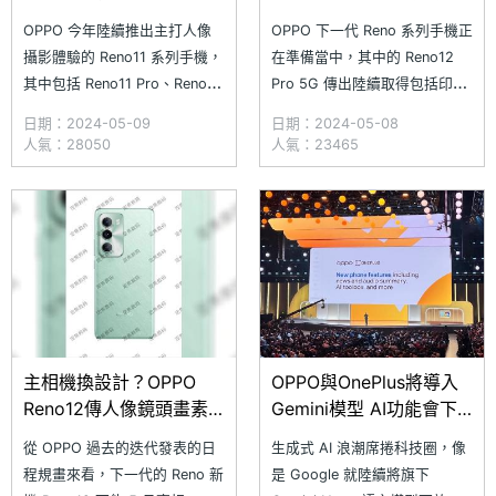
次看(2024.5)
畫素規格有提升
OPPO 今年陸續推出主打人像
OPPO 下一代 Reno 系列手機正
攝影體驗的 Reno11 系列手機，
在準備當中，其中的 Reno12
其中包括 Reno11 Pro、Reno11
Pro 5G 傳出陸續取得包括印尼
與 Reno11 F 三款，得益於搭 AI
SDPPI、印度 BIS、新加坡
日期：2024-05-09
日期：2024-05-08
演算法的升級，輕按下快門就能
IMDA、歐亞經濟委員會 EEC、
人氣：28050
人氣：23465
拍出品質不錯的人像照，隨著
德國萊茵 TÜV Rheinland、
OPPO Reno11 系列上市至今已
IECEE 等單位認證，同時曝光
有一段時間，市場價格也下滑不
部分產品規格；另外，Camera
少，究竟目前的通路空機
FV-5 資料庫則是
主相機換設計？OPPO
OPPO與OnePlus將導入
Reno12傳人像鏡頭畫素
Gemini模型 AI功能會下
規格將提升
放到Reno11等機型
從 OPPO 過去的迭代發表的日
生成式 AI 浪潮席捲科技圈，像
程規畫來看，下一代的 Reno 新
是 Google 就陸續將旗下