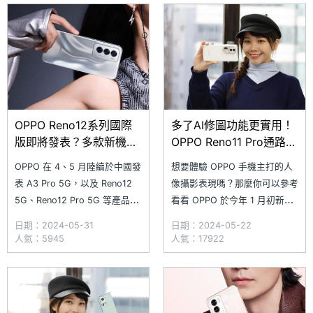
還具備 IMX890 旗艦感光元
等認證資料庫，且內建電池取得
件，人像攝影品質相當好。
德國萊茵 TÜV 認證後，近日再
OPPO Reno11 系列上市至
通過包括美國 FCC、印度 BIS
與
OPPO Reno12系列國際
多了AI修圖功能更實用！
版即將發表？多款新機陸
OPPO Reno11 Pro通路最
續通過認證
低價格整理(2024.5)
OPPO 在 4、5 月陸續於中國發
想要體驗 OPPO 手機主打的人
表 A3 Pro 5G，以及 Reno12
像攝影表現嗎？那麼你可以參考
5G、Reno12 Pro 5G 等產品。
看看 OPPO 於今年 1 月初新推
近日傳出，前述 3 款 5G 手機
出的 Reno11 系列手機，其中包
日期：2024-05-31
日期：2024-05-22
都將推出國際版，並且已經分別
括 Reno11 Pro、Reno11 與
人氣：5945
人氣：17922
取得阿拉伯聯合大公國 TDRA
Reno11 F 三款在內，近期也將
認證；另款還未發表的新機
陸續帶來「AI 橡皮擦」的生成
Reno12 F 5G 也現身 TDRA 認
式 AI 照片編輯功能。隨著
證資料庫。此外
OPPO Reno