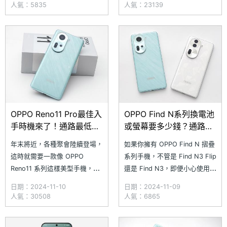
影片很痛苦，電池續航力大幅衰
（11/22）也正式在台上市。而
人氣：5835
人氣：23139
退，出門得隨時依賴行動電源，
這 2 款 OPPO Find X8 系列產
現在正好就是維修或更換零件的
品其實在台灣發表會前一天
好時機！究竟在 SOGI 合作維修
（11/11），率先於印尼推出國
店家更換 OPPO Reno 系列手機
際版。該場發表會還
的電池要花多
OPPO Reno11 Pro最佳入
OPPO Find N系列換電池
手時機來了！通路最低價
或螢幕要多少錢？通路維
格一次看(2024.11)
修價格一次看(2024.11)
年末將近，各種聚會陸續登場，
如果你擁有 OPPO Find N 摺疊
這時就需要一款像 OPPO
系列手機，不管是 Find N3 Flip
Reno11 系列這樣美型手機，讓
還是 Find N3，即便小心使用，
你成為吸睛焦點。OPPO
摺疊螢幕依然可能不小心受損，
日期：2024-11-10
日期：2024-11-09
Reno11 5G 和 Reno11 Pro 5G
或是電池續航力逐漸下降。與其
人氣：30508
人氣：6865
配備 3,200 萬畫素人像鏡頭，
花費高額費用到原廠維修，還不
輕鬆拍出媲美單眼相機的人像質
如考慮到 SOGI 合作的維修店家