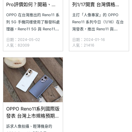
Pro評價如何？開箱、比
列1/17開賣 台灣價格
較一次看
13990起
OPPO 在台灣推出的 Reno11 系
主打「人像專家」的 OPPO
列 5G 手機同樣使用了聯發科處
Reno11 系列今日（1/16）在台
理器，Reno11 5G 與 Reno11
灣發表，推出 Reno11 與
Pro 5G 採用全新升級的
Reno11 Pro 兩款 5G 手機，規
日期：2024-05-02
日期：2024-01-16
ColorOS 14，兩者也都配備
格與日前在馬來西亞發表的版本
人氣：82009
人氣：21416
6.7 吋 AMOLED 螢幕，其中
相同，除了擁有自然美學設計，
Reno11 搭載天璣 7050、
採用全新升級的 ColorOS 14，
5,000mAh 大電量，而 Reno11
同時配備 6.7 吋 AMOLED 螢
Pro
幕，並且搭載超清晰人像攝影
OPPO Reno11系列國際版
發表 台灣上市規格預期會
有這些
訴求人像拍攝、輕薄機身的