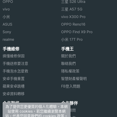
OPPO
三星 S26 Ultra
vivo
三星 A57 5G
小米
vivo X300 Pro
ASUS
OPPO Reno16
Sony
OPPO Find X9 Pro
realme
小米 17T Pro
手機維修
手機王
搞懂維修保固
關於我們
手機送修要注意
聯絡我們
手機泡水怎麼救
隱私權政策
安卓手機重置
智慧財產權聲明
蘋果安卓跳槽
FB登入問題
安卓資料轉移
合作聯絡
合作夥伴
為了提供您更優質的個人化體驗，本網
廣告刊登
法律顧問
站使用 cookies，若您繼續瀏覽本網
站，代表您同意我們的 cookies 政策。