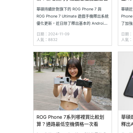
性更
華碩持續針對旗下的 ROG Phone 7 與
華碩近日
ROG Phone 7 Ultimate 遊戲手機釋出系統
Phon
優化更新，近日除了釋出基本的 Android
了加強
安全性更新、優化系統穩定性外，還對於
定性外
日期：2024-11-09
日期：2
多款遊戲新增官方遊戲設定檔、
定檔，
人氣：8832
人氣：6
AirTriggers 設定檔，並且新增主題包，不
神：妮
只讓
華碩特
ROG Phone 7系列哪裡買比較划
華碩遊
算？通路最低空機價格一次看
釋出A