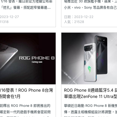
 1/16 發表，繼日前官方陸續公布新
場推出近 30 款旗艦手機，蘋果、
「挖孔」螢幕，搭配超窄螢幕邊框
小米、vivo、Sony 等品牌各有自
並擁有防手震雲台技術、2,500nits
色，不論是攝錄體驗、頂級效能、
023-12-27
日期：2023-12-22
值亮度等特色後，近日再預告 ROG
計等，而這麼多手機當中，哪一款
1318
人氣：21528
e 8 系列機身防護能力提升至 IP68
為 2023 年最有「CP 值」的旗艦
防塵防水等級。 目前，
想要在年末換新機，換哪一款旗艦
最物超所值的選擇？
/16發表！ROG Phone 8台灣
ROG Phone 8通過藍牙5.4
時間會在1月
單還出現ZenFone 11 Ultra
釋出 ROG Phone 8 即將推出的
華碩近日啟動 ROG Phone 8 新
確定新一代的遊戲手機將會提前問
傳，透露主相機模組設計將調整，