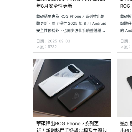
年8月安全性更新
ROG
月安
華碩稍早專為 ROG Phone 7 系列推出韌
華碩近期
體更新，除了提供 2025 年 8 月 Android
韌體升
安全性修補外，也同步強化系統整體穩定
的 A
性。本次更新主要鎖定多款熱門遊戲新增
款遊戲
日期：2025-09-03
日期：2
官方設定檔，包括《跑跑卡丁車
神：妮
人氣：6732
人氣：4
Rush+》、《暗黑破壞神》、《PUBG
M》、
MOBILE：絕地求生M》、《Garena 三角
壞：星
洲行
華碩釋出ROG Phone 7系列更
追加
新！新增熱門手遊設定檔及主題包
出RO