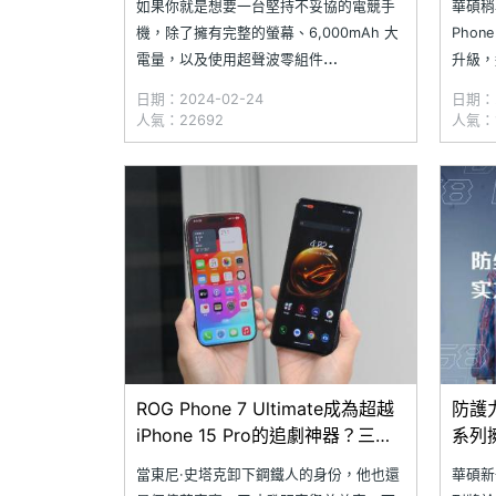
如果你就是想要一台堅持不妥協的電競手
華碩稍早
機，除了擁有完整的螢幕、6,000mAh 大
Phone
電量，以及使用超聲波零組件
升級，
的 AirTriggers 遊戲肩鍵，那麼目前仍在市
式，並
日期：2024-02-24
日期：2
場上販售的 ROG Phone 7 系列手機，相
外，也
人氣：22692
人氣：1
信會是各位玩家理想的好選擇。隨著 ROG
度客製
Phone 7&nbs
與系統
ROG Phone 7 Ultimate成為超越
防護力
iPhone 15 Pro的追劇神器？三位
系列
編輯體驗後這樣說
當東尼·史塔克卸下鋼鐵人的身份，他也還
華碩新一