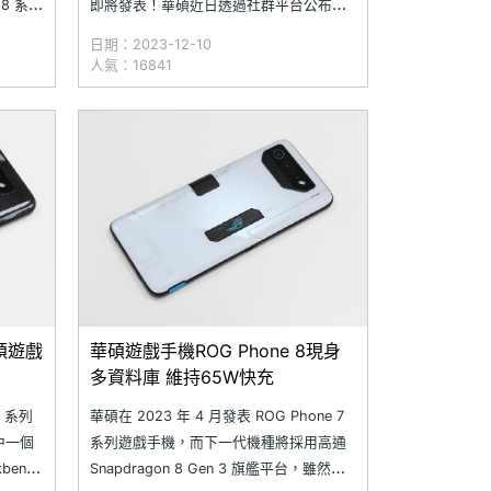
8 系列
即將發表！華碩近日透過社群平台公布
，為新機
ROG Phone 8 新機消息，不僅預告「即將
日期：2023-12-10
8、
推出」，還揭露 ROG Phone 8 的局部設
人氣：16841
與對應內部
計。從外觀來看，這次的設計採用了全新
的鏡頭模組；ROG Phone 8
碩遊戲
華碩遊戲手機ROG Phone 8現身
多資料庫 維持65W快充
8 系列
華碩在 2023 年 4 月發表 ROG Phone 7
中一個
系列遊戲手機，而下一代機種將採用高通
bench
Snapdragon 8 Gen 3 旗艦平台，雖然型