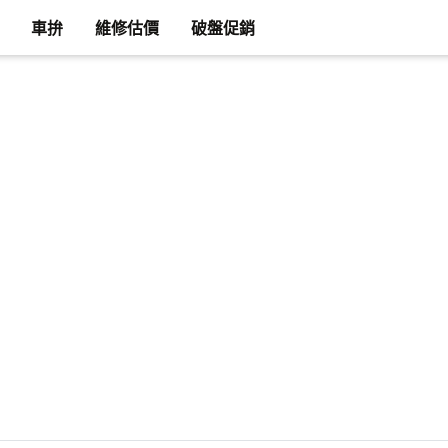
車拚
維修估價
破盤促銷