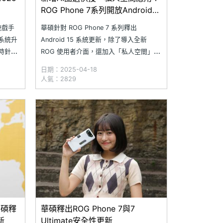
ROG Phone 7系列開放Android
15系統升級
遊戲手
華碩針對 ROG Phone 7 系列釋出
將系統升
Android 15 系統更新，除了導入全新
同時針對
ROG 使用者介面，還加入「私人空間」、
使用體
「浮動視窗調整」、「即時字幕」、「即
日期：2025-04-18
更新將
時轉錄」、「聲響通知」等多項實用功
人氣：2829
是為了
能，新增 AI 圈選快搜，進一步提升使用體
，避免
驗。華碩特別提醒，部分第三方應用目前
仍可能與 Androi
華碩釋
華碩釋出ROG Phone 7與7
新
Ultimate安全性更新