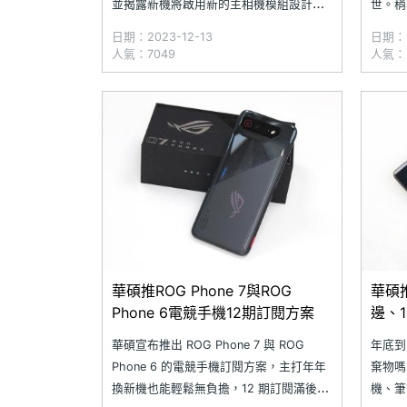
並揭露新機將啟用新的主相機模組設計
世。稍
外，同步開啟相機盲測活動，提供 3 台新
（ROG
日期：2023-12-13
日期：2
機當作抽獎禮物；活動頁面並透露 ROG
16 
人氣：7049
人氣：2
Phone 8 將兼具創新設計、卓越表現及升
以看到
級相機等特色，並在盲測最後頁面悄悄曝
邊框設
光新機背部外型設計
華碩推ROG Phone 7與ROG
華碩
Phone 6電競手機12期訂閱方案
邊、
華碩宣布推出 ROG Phone 7 與 ROG
年底到
Phone 6 的電競手機訂閱方案，主打年年
棄物嗎
換新機也能輕鬆無負擔，12 期訂閱滿後可
機、筆