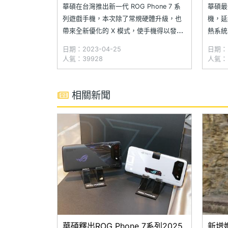
華碩在台灣推出新一代 ROG Phone 7 系
華碩最新
列遊戲手機，本次除了常規硬體升級，也
機，延
帶來全新優化的 X 模式，使手機得以發揮
熱系統
更高的運行效能。軟體方面，主要延續前
叉圓柱
日期：2023-04-25
日期：2
一代 Armoury Crate 遊戲中心的完整應
168
人氣：39928
人氣：2
用，首度新增遊戲智慧提示、隱形掛機、
Snap
虛擬按鍵震動、精華智慧錄影等操作，進
LPDD
一步強化玩家的遊戲
相關新聞
華碩釋出ROG Phone 7系列2025
新增