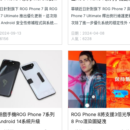
新
針對旗下 ROG Phone 7 與 ROG
華碩近日針對旗下 ROG Phone 7 與
e 7 Ultimate 推出優化更新，這次除
Phone 7 Ultimate 釋出例行維護
 Android 安全性修補程式與系統穩
次除了進一步優化系統的穩定性外
，還一口氣帶來多款遊戲的專屬設
重新修正 Whatsapp 使用時的異
024-09-13
日期：2024-04-08
包括絕區零、決勝時刻、勝利女
假如各位平時很常會用到 Whatsap
156
人氣：6228
姬、魔物獵人 Now 等熱門手遊。
薦可以盡早更新，以此優化手機日
別提醒，這一版本手機更新後將無
驗。本次 ROG Phone 7
戲手機ROG Phone 7系列
ROG Phone 8將支援3倍
ndroid 14系統升級
8 Pro渲染圖疑洩