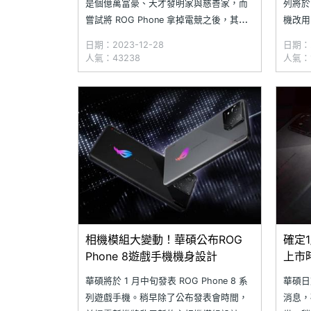
是個億萬富豪、天才發明家與慈善家，而
列將於
嘗試將 ROG Phone 拿掉電競之後，其實
機改用
你會發現它本身也還是一台絕佳的影音娛
設計，
日期：2023-12-28
日期：2
樂手機。不過既然每天都要花這麼長時間
螢幕峰
人氣：43238
人氣：1
看影片，作為核心播放工具的手機，想必
Phon
也得在「螢幕、音效、續航力」都有著最
好的使用體驗才行，為此我們
相機模組大變動！華碩公布ROG
確定1
Phone 8遊戲手機機身設計
上市
華碩將於 1 月中旬發表 ROG Phone 8 系
華碩日前
列遊戲手機。稍早除了公布發表會時間，
消息，