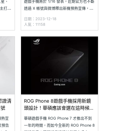
三星、
遊戲手機將於 1/16 發表，近期官方也不斷
己主打特
透過 X 帳號與微博釋出新機預熱宣傳，透
創新設
露 ROG Phone 8 系列將配備防手震雲台
日期：2023-12-18
是你認
技術，提升攝錄體驗；同時提高螢幕峰值
人氣：11158
手機呢？
亮度至 2,500nits。另外，國外網站
手機是
Windows Re
 認證清
ROG Phone 8遊戲手機採用新鏡
型號
頭設計！華碩應該會選在這時候發
表
機預熱宣
華碩遊戲手機 ROG Phone 7 才推出不到
並預告
一年的時間，而如今全新的 ROG Phone 8