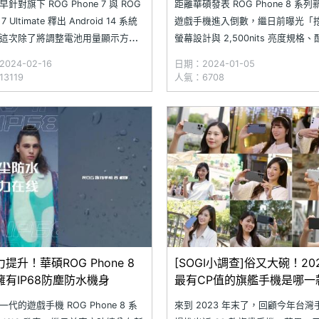
針對旗下 ROG Phone 7 與 ROG
距離華碩發表 ROG Phone 8 系
 7 Ultimate 釋出 Android 14 系統
遊戲手機進入倒數，繼日前曝光「
這次除了將調整電池用量顯示方
螢幕設計與 2,500nits 亮度規格
針對側邊欄工具新增管理快捷功能
手震雲台技術，以及擁有 IP68 防
024-02-16
日期：2024-01-05
會支援鎖定螢幕上時鐘的顏色與亮
級後，華碩再預告 ROG Phone 8
3119
人氣：6708
化設定、支援新的相片及影片權限
相機將有 3 倍光學變焦功能，並且
相片選取器等。ROG Phone
質散熱體驗。另外，除了官方持續
提升！華碩ROG Phone 8
[SOGI小調查]俗又大碗！20
擁有IP68防塵防水機身
最有CP值的旗艦手機是哪一
代的遊戲手機 ROG Phone 8 系
來到 2023 年末了，回顧今年台灣