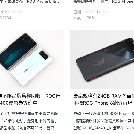
早，華碩宣布，ROG Phone 8 系列
新機即將亮相。稍早，ROG Phone 
8）新品發表會將於 2024 年 1 月
新機被發現已取得藍牙 SIG 認證
023-12-12
日期：2023-12-11
日下午 19:30 登場，從預熱宣傳影片可
推出做準備，並曝光 ROG Phone 
3734
人氣：19661
這次的新機特別訴求，擁有極窄的
ROG Phone 8 Pro 等產品型號
計，預熱圖甚至透露
型號；值得一提的是，同筆認證資
推不限品牌舊機回收！ROG周
最高規格有24GB RAM？華
1400優惠券等你拿
手機ROG Phone 8跑分再現
了，打算好好整理家中不需要的廢
華碩下一代遊戲手機 ROG Phone 
？如果你剛好手邊有用不到的舊手
日前陸續現身多個認證資料庫，其
記型電腦（包含不可開機、螢幕破
型號 ASUS_AI2401_A 出現在 Geek