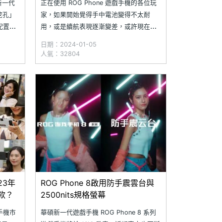
列新一代
正在使用 ROG Phone 遊戲手機的各位玩
挖孔」
家，如果開始覺得手中電池變得不太耐
、配置防
用，或是續航表現逐漸變差，或許現在正
塵防水等
是時候換顆全新的電池囉！假如各位的居
日期：2024-01-05
 系列主
住地附近沒有華碩皇家俱樂部，不用擔
人氣：32804
強調優
心，其實只要透過 SOGI 合作維修店家，
釋出新
就能夠提供你方便且優惠的 ROG Phone
換電池維修服務，
23年
ROG Phone 8啟用防手震雲台與
款？
2500nits規格螢幕
手機市
華碩新一代遊戲手機 ROG Phone 8 系列