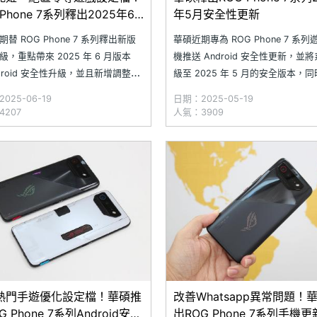
 Phone 7系列釋出2025年6
年5月安全性更新
全性更新
替 ROG Phone 7 系列釋出新版
華碩近期專為 ROG Phone 7 系列
級，重點帶來 2025 年 6 月版本
機推送 Android 安全性更新，並
ndroid 安全性升級，並且新增調整多
級至 2025 年 5 月的安全版本，
的官方優化設定檔，包括《勝利女
系統穩定提供優化，以此提升用戶
025-06-19
日期：2025-05-19
姬》、《PUBG MOBILE：絕地求生
驗。需要留意的是，華碩提醒本次
207
人氣：3909
《傳說對決》、《絕區零》與《崩
無法回復至舊版軟體，這樣的用意
穹鐵道》等。此外，
維持系統的完整性與資安防護水準
用戶在降級手機後
熱門手遊優化設定檔！華碩推
改善Whatsapp異常問題！
G Phone 7系列Android安全
出ROG Phone 7系列手機更