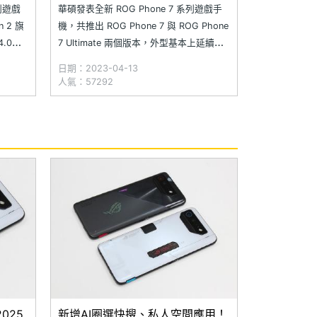
列遊戲
華碩發表全新 ROG Phone 7 系列遊戲手
n 2 旗
機，共推出 ROG Phone 7 與 ROG Phone
.0
7 Ultimate 兩個版本，外型基本上延續前
G
一代設計，不過前者導入半透明與異材質
日期：2023-04-13
hone
切割設計，後者則是保留 ROG Phone 6D
人氣：57292
Ultimate 經典的「空氣動力散熱閥」與
「ROG Vi
025
新增AI圈選快搜、私人空間應用！