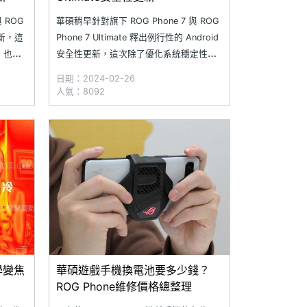
 ROG
華碩稍早針對旗下 ROG Phone 7 與 ROG
更新，這
Phone 7 Ultimate 釋出例行性的 Android
，也有
安全性更新，這次除了優化系統穩定性
常問題，
外，也同步修正與優化時鐘相關的設定問
日期：2024-02-26
p，推
題，以及充電時偶發的桌面顯示異常。
人氣：8092
常體
ROG Phone 7 系列本次更新版本
「34.1010.0820.60」，檔
光學變焦
華碩遊戲手機換電池要多少錢？
ROG Phone維修價格總整理