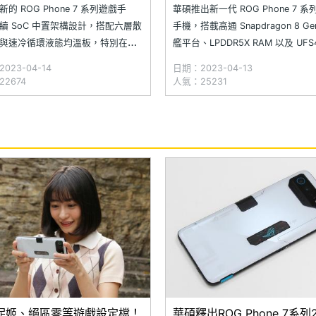
的 ROG Phone 7 系列遊戲手
華碩推出新一代 ROG Phone 7 系
續 SoC 中置架構設計，搭配六層散
手機，搭載高通 Snapdragon 8 Ge
與速冷循環液態均溫板，特別在三
艦平台、LPDDR5X RAM 以及 UFS4
 x 冷凝通道的作用下，可以提升
ROM 的組合，其中規格最高的 RO
023-04-14
日期：2023-04-13
% 散熱效率；規格搭載高通
Phone 7 Ultimate 特別延續 ROG P
2674
人氣：25231
dragon 8 Gen 2 旗艦行動平台、
6D Ultimate「空氣動力散熱閥」
R5X RAM 以及 UFS4.0 ROM
妮姬、絕區零等遊戲設定檔！
華碩釋出ROG Phone 7系列2