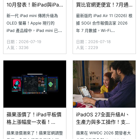
10月發表！新iPad與iPad
買比官網更便宜！7月通
Air最快2027亮相
路最新價格一次看
新一代 iPad mini 傳將升級為
最新版的 iPad Air 11 (2026) 根
OLED 螢幕！Apple 現行的
據 SOGI 合作報價店家 2026
iPad 產品線中，iPad mini 已經
年 7 月數據，Wi-Fi
將近 2 年沒有更新。彭博社記
(12GB/128GB) 版本最低價為
日期：2026-07-19
日期：2026-07-18
者 Mark Gurman 近日表示，新
22,390 元，比原價便宜 2,510
人氣：3236
人氣：2229
一代 iPad mini 預計最快將於
元；5G (12GB/128GB) 版本最
10 月亮相，第 8 代機型最大升
低價格則是 26,790 元，比原價
級重點之一，就是導入 OLED
省下 3,110 元。本
螢幕
蘋果漲價了！iPad平板價
iPadOS 27全面升級AI、
格上漲幅度一次看！
生產力與多工操作！支援
iPhone暫無變動
機型與更新時間一次看
蘋果漲價潮來了！蘋果官網調整
蘋果在 WWDC 2026 開發者大