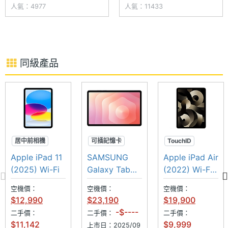
限，主要集中在處理器升級，
13 吋兩種尺寸選擇，整體外型
人氣：4977
人氣：11433
2026 年版進一步加大記憶體至
設計與主要規格大致延續 2025
12GB，還啟用自家 N1 無線網
年版本，不過改用最新的 M4
路晶片、C1X 行動數據機系
處理器，並標配 12GB RAM。
統。近日，韓國媒體 ETnews
此外，內建 N1
同級產品
引述業界消
居中前相機
可插記憶卡
TouchID
TouchID
超防水
SPen
M1晶片
Apple iPad 11
SAMSUNG
Apple iPad Air
A16晶片
(2025) Wi-Fi
Galaxy Tab
(2022) Wi-Fi
S11 Wi-Fi
256GB
空機價：
空機價：
空機價：
$12,990
$23,190
$19,900
-$----
二手價：
二手價：
二手價：
$11,142
$9,999
上市日：2025/09