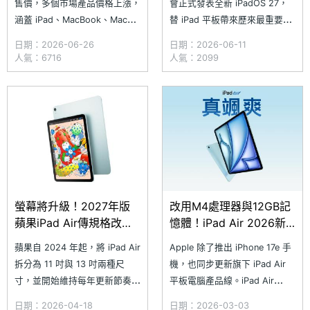
售價，多個市場產品價格上漲，
會正式發表全新 iPadOS 27，
涵蓋 iPad、MacBook、Mac、
替 iPad 平板帶來歷來最重要的
HomePod、Apple TV 等多個
一波 AI 升級。除了導入全新的
日期：2026-06-26
日期：2026-06-11
系列產品，以及 Vision Pro；
Siri AI 與新一代 Apple
人氣：6716
人氣：2099
至於 iPhone 與 Apple Watch
Intelligence 功能之外，也進一
系列目前則是尚未調整，但也不
步強化多工操作、視覺智慧、捷
代表不會有變動。在平板電腦
徑自動化以及兒童安全機制，讓
中，以 iPad Pro
iPad 在工作、生產
螢幕將升級！2027年版
改用M4處理器與12GB記
蘋果iPad Air傳規格改用
憶體！iPad Air 2026新
OLED
版蘋果平板價格一次看
蘋果自 2024 年起，將 iPad Air
Apple 除了推出 iPhone 17e 手
拆分為 11 吋與 13 吋兩種尺
機，也同步更新旗下 iPad Air
寸，並開始維持每年更新節奏；
平板電腦產品線。iPad Air
不過，近三代產品變動幅度有
2026 年新版持續提供 11 吋與
日期：2026-04-18
日期：2026-03-03