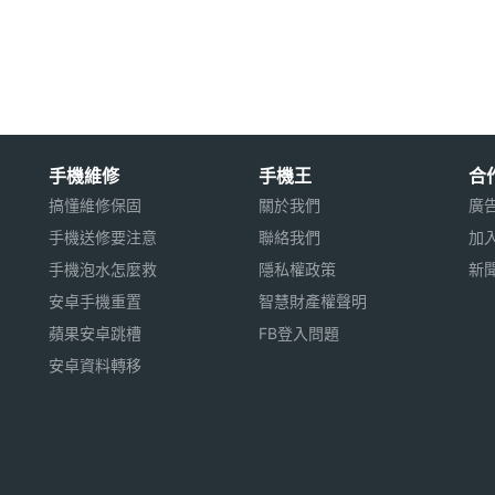
計
MA
手機維修
手機王
合
搞懂維修保固
關於我們
廣
4GB 儲存空間
手機送修要注意
聯絡我們
加
GPRS
手機泡水怎麼救
隱私權政策
新
用※
安卓手機重置
智慧財產權聲明
蘋果安卓跳槽
FB登入問題
安卓資料轉移