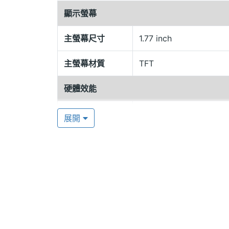
照明手電筒功能，讓軍人族群能有更多元的選擇
顯示螢幕
覽網頁，與世界接軌零時差；還可與其他人共享
中華、遠傳、台哥大及威寶等多家電信門
主螢幕尺寸
1.77 inch
主螢幕材質
TFT
內在功能豐富
YAVi i23 支援 SOS 緊急按鈕求救
硬體效能
親情鍵，讓您立即獲得所需的協助。YAVi i
記憶卡
microSD
動，即使手機在關機狀態下仍可開啟該項功
展開
i23 支援 MP3 播放功能，還可將 MP3 檔案
電池容量
800 mAh
記憶卡擴充，讓用戶可存放更多檔案。
最大通話時間
4.17 HR(小時)
最大待機時間
8.33 天
YAVi i23 功能特色