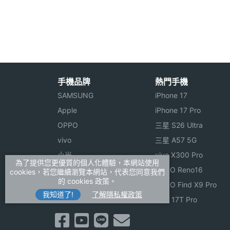
◎ 1.77 吋 TFT 彩色螢幕
◎ 支援 3G 上網、Wi-Fi 無線網路功能
通訊與網路
◎ 大按鍵、大字體、大聽筒、大鈴聲的設
◎ 內建 LED 照明手電筒
3G頻率
HSDPA, HSUPA, WCD
◎ 具備 SOS 緊急按鈕求救功能
手機品牌
熱門手機
2G頻率
GSM 1800, GSM 900
◎ 通過台灣 NCC 安全檢測
SAMSUNG
iPhone 17
◎ 支援 microSD 記憶卡擴充，最高可至 
Apple
iPhone 17 Pro
上網方式
3G / WCDMA, EDGE, 
OPPO
三星 S26 Ultra
連接與應用
※本文為 SOGI 手機王版權所有，未經授權不得轉載使
vivo
三星 A57 5G
小米
vivo X300 Pro
衛星定位
GPS
為了提供您更優質的個人化體驗，本網站使用
ASUS
OPPO Reno16
cookies，若您繼續瀏覽本網站，代表您同意我們
的 cookies 政策。
Sony
OPPO Find X9 Pro
實用工具
FM收音機, 日曆, 錄音
我知道了!
了解隱私權政策
realme
小米 17T Pro
機體規格