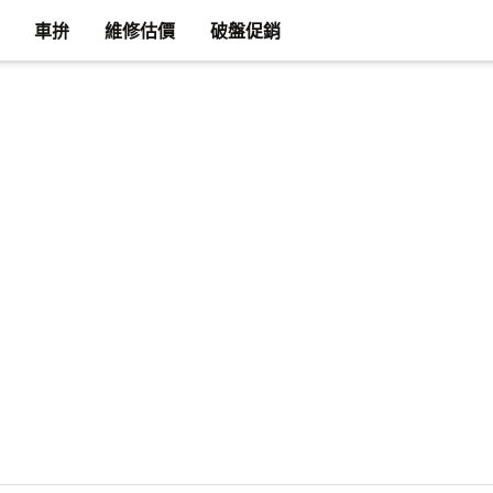
車拚
維修估價
破盤促銷