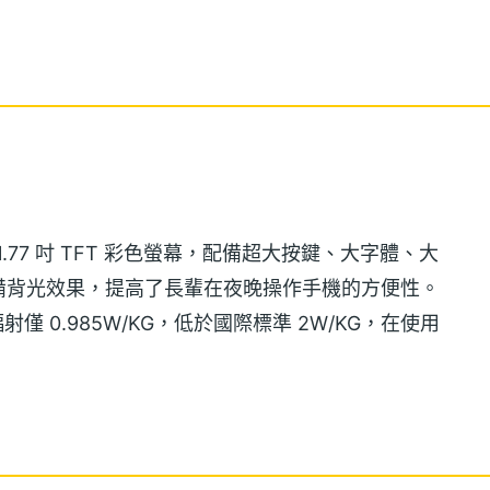
 1.77 吋 TFT 彩色螢幕，配備超大按鍵、大字體、大
備背光效果，提高了長輩在夜晚操作手機的方便性。
輻射僅 0.985W/KG，低於國際標準 2W/KG，在使用
用，特別將相機功能拿掉，但仍保留 FM 廣播、LED