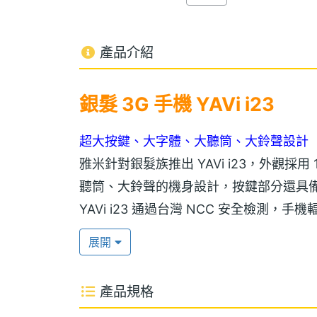
產品介紹
銀髮 3G 手機 YAVi i23
超大按鍵、大字體、大聽筒、大鈴聲設計
雅米針對銀髮族推出 YAVi i23，外觀採用
聽筒、大鈴聲的機身設計，按鍵部分還具
YAVi i23 通過台灣 NCC 安全檢測，手機
上更加安全，讓你更放心交給長輩使用。
展開
適合軍人等族群使用
產品規格
YAVi i23 為了讓手機符合軍人等族群使