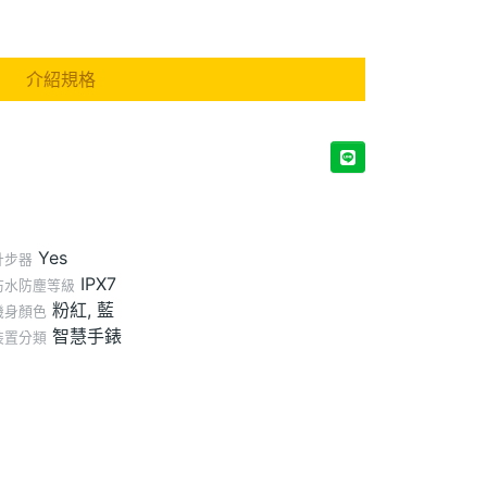
介紹規格
Yes
計步器
IPX7
防水防塵等級
粉紅, 藍
機身顏色
智慧手錶
裝置分類