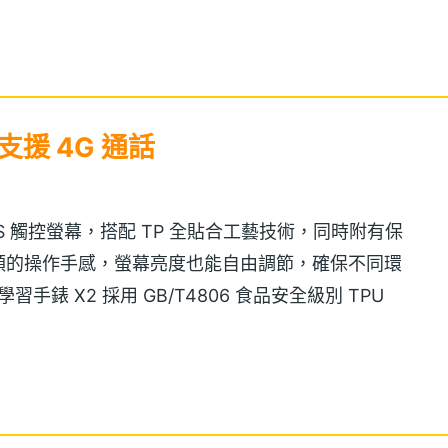
 支援 4G 通話
3 吋 IPS 觸控螢幕，搭配 TP 全貼合工藝技術，同時附有保
順的操作手感，螢幕亮度也能自由調節，確保不同環
習手錶 X2 採用 GB/T4806 食品安全級別 TPU
槽設計，擁有舒適透氣的配戴體驗，此外，支援
水中 30 分鐘仍可正常使用，大幅提升手錶的耐用性。