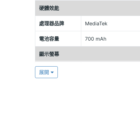
小尋 mibro AI 學習手錶 X2 內建 Me
硬體效能
通聯絡，還可設置通話白名單，過濾陌生人來電。
學」語音助理，擁有多項百科資訊，宛若
處理器品牌
MediaTek
設鬧鐘與撥打電話等各式操作，讓生活更加智
電池容量
700 mAh
理光晶片，透過專屬低功耗運算法，滿足
顯示螢幕
200 萬畫素前鏡頭
主螢幕尺寸
1.3 inch
小尋 mibro AI 學習手錶 X2 前置 200
展開
錄製 10 秒短片，輕鬆紀錄生活中的美好時
主螢幕解析度
240x240 pixels
透過高精準度運算法，讓家長身在遠處，
主螢幕材質
IPS
mibro AI 學習手錶 X2 內建支付
此外，手錶預載多樣化的學習 APP，如新
主螢幕觸控
Yes
正孩子發音問題，幫助兒童培養學習的興