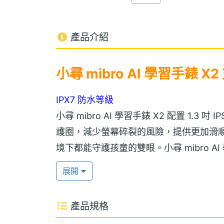
產品介紹
小尋 mibro AI 學習手錶 X2
IPX7 防水等級
小尋 mibro AI 學習手錶 X2 配置 1.
護圈，減少螢幕碎裂的風險，提供更加滑
境下都能守護孩童的雙眼。小尋 mibro AI 學
錶帶，柔軟且不易刺激肌膚，具備導汗凹
展開
IPX7 防水等級，浸泡在 1 公尺的常溫
產品規格
小愛同學語音助理