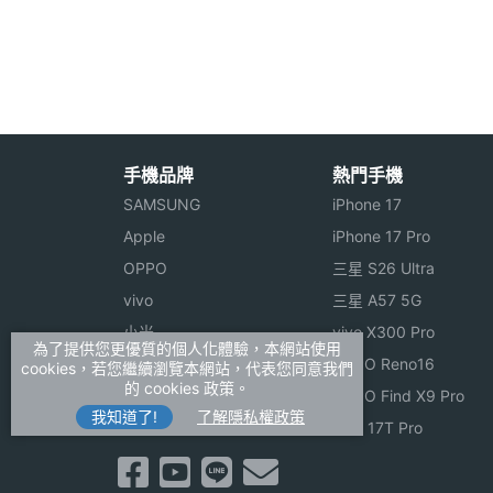
相機規格
小尋 mibro AI 學習手錶 X2 功能特色
◎ 1.3 吋 240 x 240pixels 解析度 IPS 
前相機畫素
200 萬畫素
◎ MediaTek 處理器
手機品牌
熱門手機
前相機感光元件
CMOS
◎ 200 萬畫素前鏡頭
SAMSUNG
iPhone 17
◎ 4G 通話、Wi-Fi、藍牙、9 重定位
Apple
iPhone 17 Pro
前相機光圈F
2.4
OPPO
三星 S26 Ultra
◎ IPX7 防水防塵等級
通訊與網路
vivo
三星 A57 5G
◎ AI 英文學習、小愛同學
小米
vivo X300 Pro
◎ 支付寶
4G LTE
Yes
為了提供您更優質的個人化體驗，本網站使用
ASUS
OPPO Reno16
cookies，若您繼續瀏覽本網站，代表您同意我們
◎ 運動軌跡、安全區域、一鍵 SOS 預警
的 cookies 政策。
Sony
OPPO Find X9 Pro
獨立通話
Yes
◎ 上課禁用、碰一碰加友
我知道了!
了解隱私權政策
realme
小米 17T Pro
連接與應用