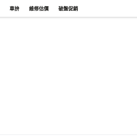
車拚
維修估價
破盤促銷