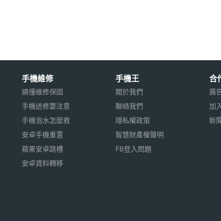
觸控螢幕
手機維修
手機王
合
搞懂維修保固
關於我們
廣
手機送修要注意
聯絡我們
加
手機泡水怎麼救
隱私權政策
新
安卓手機重置
智慧財產權聲明
蘋果安卓跳槽
FB登入問題
安卓資料轉移