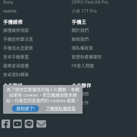
Sony
OPPO Find X9 Pro
realme
小米 17T Pro
手機維修
手機王
搞懂維修保固
關於我們
手機送修要注意
聯絡我們
手機泡水怎麼救
隱私權政策
安卓手機重置
智慧財產權聲明
蘋果安卓跳槽
FB登入問題
安卓資料轉移
合作聯絡
合作夥伴
為了提供您更優質的個人化體驗，本網
廣告刊登
法律顧問
站使用 cookies，若您繼續瀏覽本網
站，代表您同意我們的 cookies 政策。
加入商店報價
媒體合作
我知道了!
了解隱私權政策
新聞聯絡