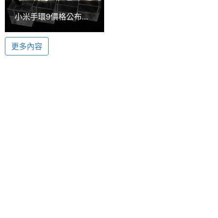
性。通話部分擁有 AI 通話降噪，透過雙麥克風陣列結
小米手環9價格公布！
配戴感
Yes
構與 AI 降噪演算法，呈現更清晰的通話效果。具備音
Xiaomi Buds 5與開放
應功能
式藍牙耳機同步上市
訊共享、多裝置切換。續航方面，單耳機擁有最高 7.5
更多內容
自動重
Yes
小時連續音樂播放時間，搭配充電盒，最高可達 38.5
新連結
小時續航表現。
觸控感
Yes
應
手勢操
Yes
作
Xiaomi 開放式耳機功能特色
◎ 開放式耳掛設計
左右耳
Yes
◎ 藍牙 5.3
同步傳
輸
◎ 超線性 DLC 振膜發聲單元
◎ AI 通話降噪、獨立防漏音系統
多點配
Yes