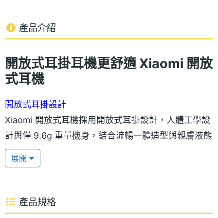
產品介紹
開放式耳掛耳機更舒適 Xiaomi 開放
式耳機
開放式耳掛設計
Xiaomi 開放式耳機採用開放式耳掛設計，人體工學設
計與僅 9.6g 重量機身，結合流暢一體造型與親膚液態
矽膠材質，柔軟貼耳也更通透、舒適無負擔。耳掛內
展開
嵌柔性鎳鈦合金絲，無論日常行動、劇烈運動都不易
掉落，保有優異貼合性。智慧手勢操控能夠輕鬆播放
暫停音樂、切換音樂與接聽電話，同時具備 IP54 防塵
產品規格
防水，運動日常使用也不必擔心。