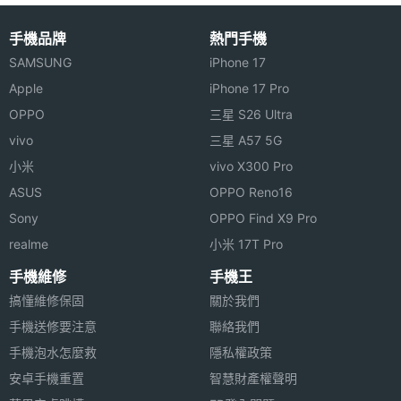
◎ Hi-Res Wireless Audio 認證、LHDC 音訊編碼
對
◎ 耳機本體 IP54 防塵防水
手機品牌
熱門手機
◎ 手勢觸控控制
SAMSUNG
iPhone 17
Apple
iPhone 17 Pro
◎ 音訊共享、多裝置切換
OPPO
三星 S26 Ultra
◎ 單耳機最高 7.5 小時連續音樂播放時間
vivo
三星 A57 5G
機體規格
◎ 搭配充電盒，最高 38.5 小時續航表現
小米
vivo X300 Pro
◎ 充電盒採用 USB Type-C 規格
機身長
54.24 mm
ASUS
OPPO Reno16
度
Sony
OPPO Find X9 Pro
※本文為 SOGI 手機王版權所有，未經授權不得轉載使用※
realme
小米 17T Pro
機身寬
39.3 mm
度
手機維修
手機王
搞懂維修保固
關於我們
機身厚
13.79 mm
手機送修要注意
聯絡我們
度
手機泡水怎麼救
隱私權政策
安卓手機重置
智慧財產權聲明
機身重
9.6 g