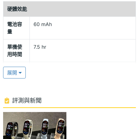
硬體效能
LHDC 音訊編碼
電池容
60 mAh
Xiaomi 開放式耳機配置超線性 DLC 振膜發聲單元，
量
聲音表現精準動人，結合低頻增強演算與動態範圍控
制，高中低三頻都帶來優異的聽覺感受；並支援 Hi-
單機使
7.5 hr
用時間
Res Wireless Audio 認證、LHDC 音訊編碼，帶來最
高 96kHz 高傳真音訊，享受更高品質的音樂體驗，搭
含充電
38.5 hr
展開
配小米 App 也可選用多種音效效果，滿足多樣的音樂
盒使用
時間
需求。
連接與應用
評測與新聞
獨立防漏音系統
藍牙
Yes
Xiaomi 開放式耳機搭載全新獨立防漏音系統，除了傳
統聲學防漏音結構之外，並新增獨立 Φ10mm 防漏音
藍牙版
5.3
發聲單元，主動發出反相聲波，大幅提升通話私密
本