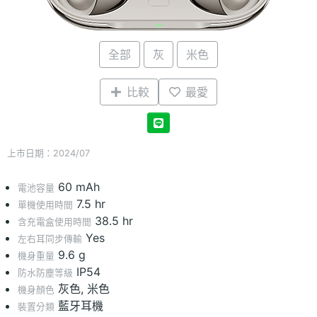
全部
灰
米色
比較
最愛
上市日期：2024/07
60 mAh
電池容量
7.5 hr
單機使用時間
38.5 hr
含充電盒使用時間
Yes
左右耳同步傳輸
9.6 g
機身重量
IP54
防水防塵等級
灰色, 米色
機身顏色
藍牙耳機
裝置分類