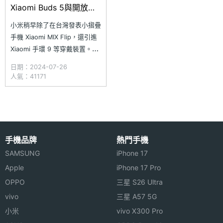
Xiaomi Buds 5與開放式
藍牙耳機同步上市
小米稍早除了在台灣發表小摺疊
手機 Xiaomi MIX Flip，還引進
Xiaomi 手環 9 等穿戴裝置。
Xiaomi 手環 9 外觀首次升級使
日期：2024-07-26
用霧面金屬，強調能提供既輕盈
人氣：41171
又堅固的防護體驗。另外，小米
也在同步推出 Xiaomi Buds 5
降噪耳機與 Xiaomi 開放式耳機
等音訊新品。
手機品牌
熱門手機
SAMSUNG
iPhone 17
Apple
iPhone 17 Pro
OPPO
三星 S26 Ultra
vivo
三星 A57 5G
小米
vivo X300 Pro