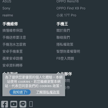
ASUS
OPPO Reno16
Sony
OPPO Find X9 Pro
realme
小米 17T Pro
手機維修
手機王
搞懂維修保固
關於我們
手機送修要注意
聯絡我們
手機泡水怎麼救
隱私權政策
安卓手機重置
智慧財產權聲明
蘋果安卓跳槽
FB登入問題
安卓資料轉移
合作聯絡
合作夥伴
為了提供您更優質的個人化體驗，本網
廣告刊登
法律顧問
站使用 cookies，若您繼續瀏覽本網
站，代表您同意我們的 cookies 政策。
加入商店報價
媒體合作
我知道了!
了解隱私權政策
新聞聯絡