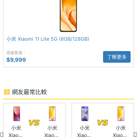
ROM儲
256 GB
存空間
自拍人像 HDR 模式
Xiaomi 12 Lite 前置 3,200 萬畫素自拍鏡頭，配有雙
儲存空
UFS2.2
間格式
前置 LED 補光燈搭配自拍人像 HDR 模式，以全新的
小米 Xiaomi 11 Lite 5G (6GB/128GB)
景深估算和人像消光演算法，即使在背光環境下，也
電池容
4300 mAh
能有效避免過曝呈現自然人像，支援人眼追焦、自拍
原廠售價：
量
了解更多
$9,999
變焦等功能。
顯示螢幕
主螢幕
6.55 inch
尺寸
網友最常比較
主螢幕
2400x1080 pixels
Xiaomi 12 Lite 功能特色
解析度
◎ Android 11 作業系統、MIUI 13 操作介面
◎ 5G 與雙卡雙待
小米
小米
小米
小米
主螢幕
402 ppi
Xiaomi
Xiaomi
Xiaomi
Xiaomi
像素密
◎ 6.55 吋 2,400 x 1,080pixels 解析度 AMOLED 螢