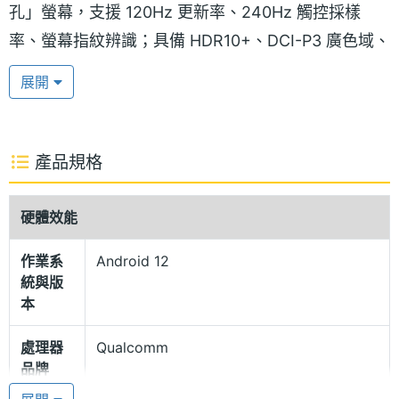
孔」螢幕，支援 120Hz 更新率、240Hz 觸控採樣
率、螢幕指紋辨識；具備 HDR10+、DCI-P3 廣色域、
Dolby Vision 杜比視界、Truecolor 顯示技術、
展開
1,920Hz PWM 調光；並覆蓋康寧大猩猩第五代玻璃，
擁有閱讀模式 3.0、陽光螢幕 3.0 等顯示功能。
產品規格
輕潮機身設計
Xiaomi 12 Lite 機身延續輕薄設計，重量為 173g，導
硬體效能
入霧面漸變色 + 平面金屬邊框，打造輕潮視覺體驗；
作業系
Android 12
內建雙立體聲揚聲器，支援 Dolby Atmos 杜比全景聲
統與版
技術；在電量方面，備有 4,300mAh 電池，支援
本
67W 快充，擁有小米 AdaptiveCharge 保護充電技
處理器
Qualcomm
術。
品牌