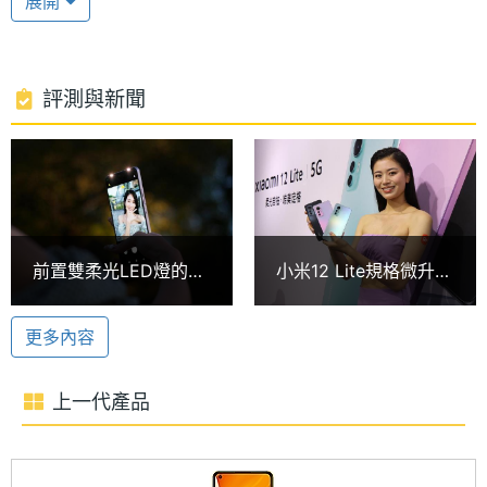
展開
高通驍龍 778G
處理器
Snapdragon 778G
型號
Xiaomi 12 Lite 運行 Android 12 作業系統、MIUI 13
操作介面，規格搭載 Qualcomm Snapdragon 778G
處理器
2.4 GHz
評測與新聞
八核心處理器，內建 8GB RAM + 256GB ROM；支
時脈
援 5G 與雙卡雙待、Wi-Fi 6、藍牙 5.2、NFC、紅外
處理器
8
線遙控等功能。
核心數
圖形處
Adreno 642L
1.08 億畫素三鏡頭
前置雙柔光LED燈的小
小米12 Lite規格微升
理器
Xiaomi 12 Lite 後置三鏡頭主相機，分別為 1.08 億畫
米手機 Xiaomi 12 Lite
級！預購禮小米手環7
開箱
與藍牙喇叭好選一
素主鏡頭（1/1.52 吋三星 HM2 感光元件、0.7μm 像
RAM記
8 GB
更多內容
憶體
素尺寸、2.1μm 九合一 Super Pixel 像素合併）+ 800
萬畫素 120 度超廣角鏡頭 + 200 萬畫素 4cm 微距鏡
上一代產品
記憶體
LPDDR4X
頭，提供人眼追焦、動作捕捉、一鍵 AI 電影模式、19
格式
種 Vlog 模板等功能。