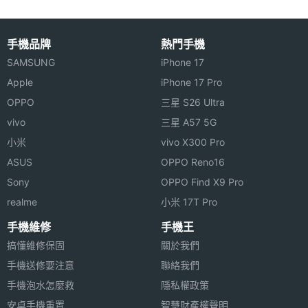
主螢幕
240 Hz
觸控採
※本文為 SOGI 手機王版權所有，未經授權不得轉載使用※
樣率
手機品牌
熱門手機
SAMSUNG
iPhone 17
Apple
iPhone 17 Pro
OPPO
三星 S26 Ultra
vivo
三星 A57 5G
相機規格
小米
vivo X300 Pro
ASUS
OPPO Reno16
主相機
1.08 億畫素
Sony
OPPO Find X9 Pro
畫素
realme
小米 17T Pro
主相機
CMOS
手機維修
手機王
感光元
搞懂維修保固
關於我們
件
手機送修要注意
聯絡我們
手機泡水怎麼救
隱私權政策
主相機
Yes
安卓手機重置
智慧財產權聲明