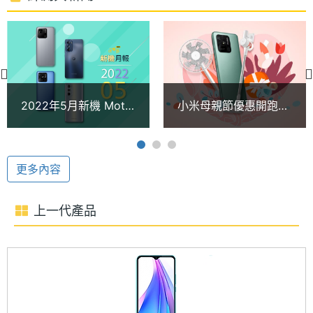
主鏡頭 + 200 萬畫素景深鏡頭，具備人像模式拍攝，
時脈
搭配 4 合 1 像素合併技術，能增強相機攝影表現，進
處理器
8
一步拍出優質的畫面。前置 500 萬畫素自拍鏡頭，支
核心數
援臉部辨識功能。
圖形處
Adreno 610
2022年5月新機 Moto
小米母親節優惠開跑
理器
edge 30 pro旗艦與
Redmi新機享早鳥價、
Redmi雙機登台
多款淨化器價格下殺
RAM記
4 GB
憶體
更多內容
Redmi 10C 功能特色
記憶體
LPDDR4X
◎ 4G + 4G 雙卡雙待
上一代產品
格式
◎ Android 11 作業系統、MIUI 13 操作介面
◎ 6.71 吋 1,650 x 720pixels 解析度螢幕
ROM儲
64 GB
◎ Qualcomm Snapdragon 680 八核心處理器
存空間
◎ 4GB RAM + 64GB ROM
儲存空
UFS2.2
◎ 前鏡頭：500 萬畫素鏡頭