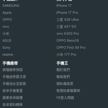
SAMSUNG
iPhone 17
主相機
5000 萬畫素
Apple
iPhone 17 Pro
畫素
OPPO
三星 S26 Ultra
主相機
CMOS
vivo
三星 A57 5G
感光元
小米
vivo X300 Pro
件
ASUS
OPPO Reno16
Sony
OPPO Find X9 Pro
主相機
1.8
realme
小米 17T Pro
光圈F
手機維修
手機王
主相機
Yes
搞懂維修保固
關於我們
LED補
手機送修要注意
聯絡我們
光燈
手機泡水怎麼救
隱私權政策
主相機
Yes
安卓手機重置
智慧財產權聲明
自動對
蘋果安卓跳槽
FB登入問題
焦
安卓資料轉移