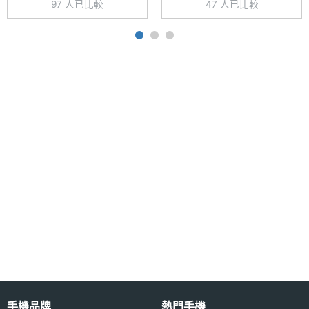
97 人已比較
47 人已比較
主螢幕
268 ppi
像素密
度
主螢幕
LCD
材質
主螢幕
Gorilla Glass
耐用性
主螢幕
Yes
觸控
相機規格
手機品牌
熱門手機