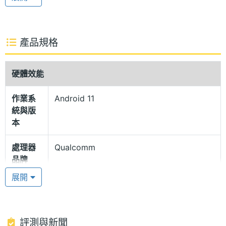
組設有指紋辨識器，打造一致性的視覺感，提供海洋
藍、薄荷綠、石墨灰三種款式。
產品規格
高通驍龍 680
Redmi 10C 運行 Android 11 作業系統、MIUI 13 操作
硬體效能
介面，搭載高通 Snapdragon 680 八核心處理器，内
作業系
Android 11
建 4GB RAM + 64GB ROM，支援 microSD 記憶
統與版
卡，最高可擴充至 1TB 儲存空間；採用獨立三卡槽設
本
計，提供 4G + 4G 雙卡雙待、Wi-Fi 5、藍牙 5.0 功
處理器
Qualcomm
能。另外備有 5,000mAh 大容量電池，支援 18W 快
品牌
速充電。
展開
處理器
Snapdragon 680
型號
5,000 萬畫素雙鏡頭
Redmi 10C 後置雙鏡頭主相機，分別為 5,000 萬畫素
處理器
2.4 GHz
評測與新聞