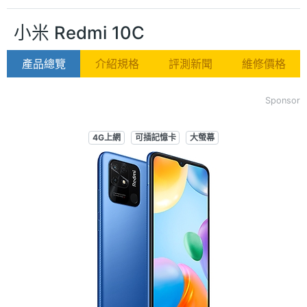
小米 Redmi 10C
產品總覽
介紹規格
評測新聞
維修價格
Sponsor
4G上網
可插記憶卡
大螢幕