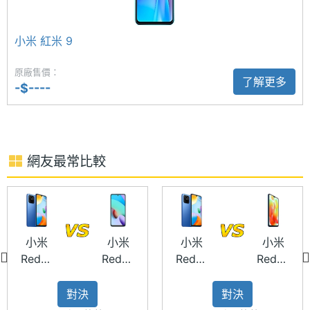
間格式
◎ 後鏡頭：5,000 萬畫素鏡頭 + 200 萬畫素鏡頭
記憶卡
microSD
小米 紅米 9
◎ Wi-Fi 5、藍牙 5.0
◎ 後置指紋辨識器、臉部解鎖
最大擴
1 TB
原廠售價：
了解更多
◎ 5,000mAh 電量
充儲存
-$----
空間
◎ 採用 USB Type-C 規格，支援 18W 快充
◎ 支援 microSD 記憶卡，最高可擴充至 1TB 儲存空
電池容
5000 mAh
間
量
網友最常比較
◎ 盒裝配件：10W 電源充電器、USB Type-C 數據
顯示螢幕
線、SIM 卡插針
主螢幕
6.71 inch
※本文為 SOGI 手機王版權所有，未經授權不得轉載使用※
尺寸
小米
小米
小米
小米
Redmi
Redmi
Redmi
Redmi
主螢幕
1650x720 pixels
10C
10 64GB
10C
12C
解析度
B)
64GB
對決
對決