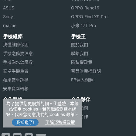
ASUS
OPPO Reno16
Sony
OPPO Find X9 Pro
realme
小米 17T Pro
手機維修
手機王
搞懂維修保固
關於我們
手機送修要注意
聯絡我們
手機泡水怎麼救
隱私權政策
安卓手機重置
智慧財產權聲明
蘋果安卓跳槽
FB登入問題
安卓資料轉移
合作聯絡
合作夥伴
為了提供您更優質的個人化體驗，本網
廣告刊登
法律顧問
站使用 cookies，若您繼續瀏覽本網
站，代表您同意我們的 cookies 政策。
加入商店報價
媒體合作
我知道了!
了解隱私權政策
新聞聯絡