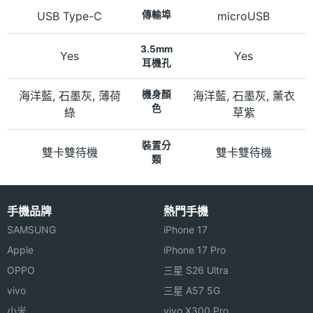
USB Type-C
傳輸埠
microUSB
3.5mm
Yes
Yes
耳機孔
海洋藍, 石墨灰, 薄荷
機身顏
海洋藍, 石墨灰, 薰衣
色
綠
草紫
裝置分
雙卡雙待機
雙卡雙待機
類
手機品牌
熱門手機
SAMSUNG
iPhone 17
Apple
iPhone 17 Pro
OPPO
三星 S26 Ultra
vivo
三星 A57 5G
小米
vivo X300 Pro