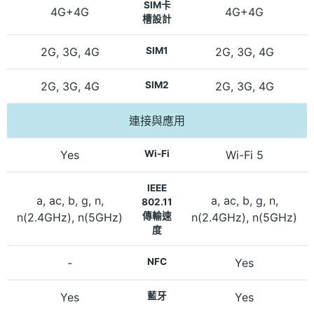
SIM卡
4G+4G
4G+4G
槽設計
2G, 3G, 4G
SIM1
2G, 3G, 4G
2G, 3G, 4G
SIM2
2G, 3G, 4G
連接與應用
Yes
Wi-Fi
Wi-Fi 5
IEEE
a, ac, b, g, n,
a, ac, b, g, n,
802.11
n(2.4GHz), n(5GHz)
傳輸速
n(2.4GHz), n(5GHz)
度
-
NFC
Yes
Yes
藍牙
Yes