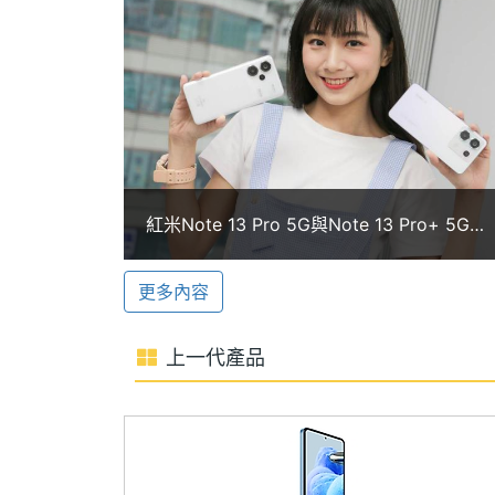
Redmi Note 13 Pro 5G 後置 2 億
記憶體格式
LPDDR4X
頭 ，主鏡頭使用三星 HP3 旗艦感光元件，擁
法，具備 4 倍光學品質級變焦，即使放
ROM儲存空間
256 GB
主鏡頭支援 OIS、EIS 防手震，拍攝錄影穩
儲存空間格式
UFS2.2
臉部解鎖。
電池容量
5100 mAh
紅米Note 13 Pro 5G與Note 13 Pro+ 5G怎
麼挑？開箱、拍照與跑分比較
顯示螢幕
更多內容
Redmi Note 13 Pro 5G 功能特色
主螢幕尺寸
6.67 inch
◎ 5G + 5G 雙卡雙待、支援 eSIM
上一代產品
主螢幕解析度
2712x1220 pixels
◎ Android 13 作業系統、MIUI 14 操作
◎ 6.67 吋 2,712 x 1,220pixels 解
主螢幕最大亮度
1800 nits
◎ Qualcomm Snapdragon 7s Gen 
主螢幕材質
AMOLED