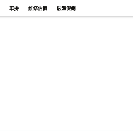
車拚
維修估價
破盤促銷