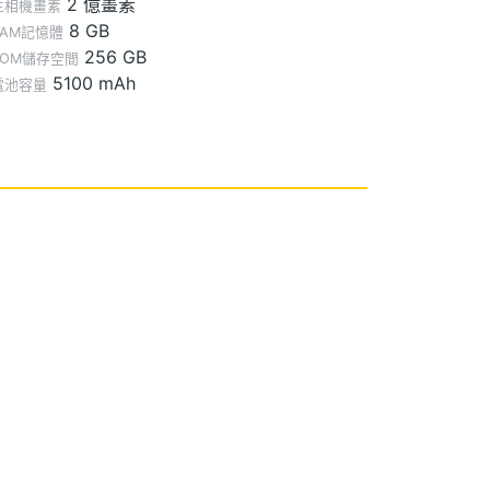
2 億畫素
主相機畫素
8 GB
RAM記憶體
256 GB
ROM儲存空間
5100 mAh
電池容量