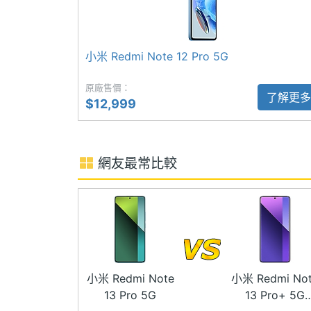
◎ 8GB RAM / 256GB ROM（LPDDR4X /
◎ 前置 1,600 萬畫素鏡頭
主螢幕耐用性
Gorilla Glass Victus
◎ 後置 2 億畫素主鏡頭 + 800 萬畫素超
小米 Redmi Note 12 Pro 5G
主螢幕觸控
Yes
◎ Wi-Fi 5、藍牙 5.2、NFC、紅外線發
原廠售價：
◎ 3.5mm 耳機孔
主螢幕更新率
120 Hz
了解更多
$12,999
◎ IP54 防塵防水等級
◎ 螢幕下指紋辨識、臉部解鎖
◎ 配備 5,100mAh 電量
網友最常比較
◎ 採用 USB Type-C 傳輸埠，支援 67W 
相機規格
Redmi Note 13 Pro 5G 快速開箱
主相機畫素
2 億畫素
主相機感光元件
CMOS
小米 Redmi Note
小米 Redmi No
13 Pro 5G
13 Pro+ 5G
主相機光圈F
1.65