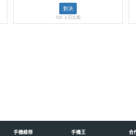
對決
120 人已比較
用※
手機維修
手機王
合