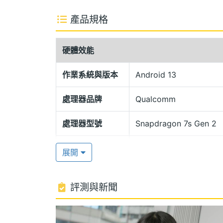
螢幕下指紋辨識
產品規格
Redmi Note 13 Pro 5G 機身
感，結合金剛骨骼架構、IP54 防塵防水與
硬體效能
薄厚度，握持手感輕盈舒適，首度搭載螢
器，支援 Dolby Atmos，觀賞影片增加
作業系統與版本
Android 13
處理器品牌
Qualcomm
67W 快充
Redmi Note 13 Pro 5G 運行 Androi
處理器型號
Snapdragon 7s Gen 2
Snapdragon 7s Gen 2 八核心處理器，內建
處理器時脈
2.4+1.95 GHz
雙待、支援 eSIM、Wi-Fi 5、藍牙 5.2
展開
電池，採用 USB Type-C 規格，支援 67
處理器核心數
8
擎，有效延緩電池老化。
評測與新聞
圖形處理器
Adreno 710
2 億畫素主鏡頭
RAM記憶體
8 GB