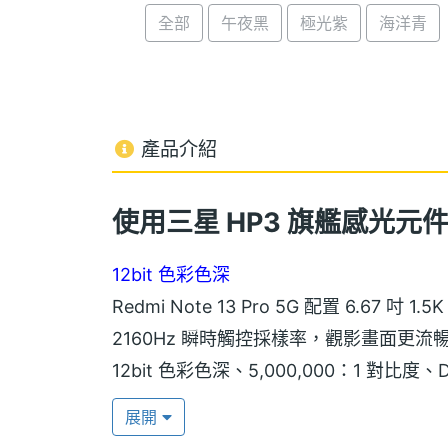
全部
午夜黑
極光紫
海洋青
產品介紹
使用三星 HP3 旗艦感光元件 Red
12bit 色彩色深
Redmi Note 13 Pro 5G 配置 6.67 吋
2160Hz 瞬時觸控採樣率，觀影畫面更流暢，
12bit 色彩色深、5,000,000：1 對比度、Do
頻 PWM 調光、智慧亮度調節與三重德國
展開