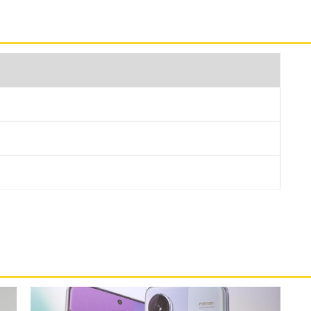
採用立邊平面邊框設計，超細四窄邊框螢幕設計觀賞更具沉浸
雙面玻璃，整體更加堅固、耐用，搭配 7.98mm 輕
幕下指紋辨識、解鎖方便快捷；具備雙立體聲揚聲
震撼感；保留 3.5mm 耳機孔。
d 13 作業系統與 MIUI 14 操作介面，搭載 Qualcomm
 8GB RAM / 256GB ROM，具備 5G + 5G 雙卡
、NFC 、紅外線發射器；續航部分，使用 5,100mAh
W 快充、 PD2.0、PD3.0 快充，擁有智慧充電引