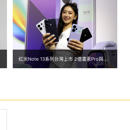
畫素主鏡頭 + 800 萬畫素超廣角鏡頭 + 200 萬畫素微距鏡
有 F1.65 大光圈，結合小米影像大腦 AI 演算
大拍攝能夠不失細節，夜晚低光源拍攝也依然清晰；
定不模糊；前置 1,600 萬畫素鏡頭具備 AI 美顏、
紅米Note 13系列台灣上市 2億畫素Pro與
Pro+開賣
介面
析度 1.5K AMOLED 螢幕（120Hz 螢幕更新率）
2 八核心處理器