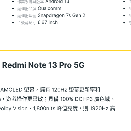
Android 13
作業系統與版本
Qualcomm
處理器品牌
Snapdragon 7s Gen 2
處理器型號
6.67 inch
主螢幕尺寸
mi Note 13 Pro 5G
 1.5K AMOLED 螢幕，擁有 120Hz 螢幕更新率和
遊戲操作更靈敏；具備 100% DCI-P3 廣色域、
lby Vision、1,800nits 峰值亮度，則 1920Hz 高
 TÜV 萊茵認證可降低藍光對眼睛的傷害。