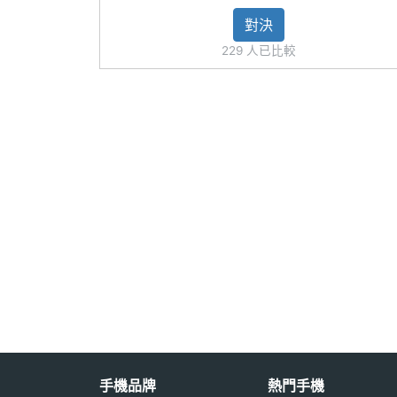
256GB
對決
主相機LED補光
Yes
燈
229 人已比較
主相機自動對焦
Yes
主相機光學防手
Yes
震
主相機UHD 4K
Yes
錄影
第二主相機畫素
800 萬畫素
※本文為 SOGI 手機王版權所有，未經授權不得轉載使
第二主相機感光
CMOS
元件
第二主相機光圈F
2.2
手機品牌
熱門手機