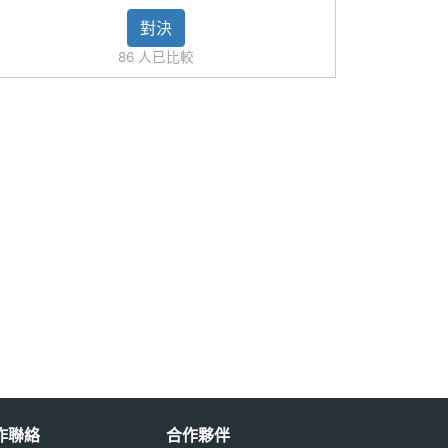
對決
86 人已比較
作聯絡
合作夥伴