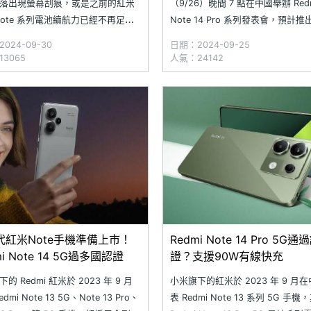
落出現螢幕刮痕，或是之前的紅米
（9/26）晚間 7 點在中國舉辦 Red
Note 系列電池續航力已經不再足夠
Note 14 Pro 系列發表會，預計推
天的使用，讓你出門時必須隨身攜
Redmi Note 14 Pro 與 Note 14 
024-09-30
日期：2024-09-25
電源，現在或許是時候換一顆新電
日預熱宣傳已陸續公布多項新機規
3065
人氣：24142
螢幕了！究竟 Redmi Note 系列
系列取得最高 IP69 防塵防水認證；
OGI 合作維修店家的電池與螢幕更換
14 Pro+
多
代紅米Note手機準備上市！
Redmi Note 14 Pro 5G通
mi Note 14 5G過多國認證
證？支援90W有線快充
的 Redmi 紅米於 2023 年 9 月
小米旗下的紅米於 2023 年 9 月
dmi Note 13 5G、Note 13 Pro、
表 Redmi Note 13 系列 5G 手機