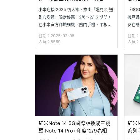
小米迎接 2025 情人節，推出「遇見米 送
《SO
到心坎禮」限定優惠！2/6～2/16 期間，
機產品
在小米官方商城購機，熱門手機、平板、
友在購
穿戴裝置與智慧家居通通有折扣，讓你輕
著年末
日期：2025-02-05
日期：2
鬆入手理想好物。還有提供超多、超值福
最熱門
人氣：8559
人氣：2
利帶回家，不僅有新品上市、優惠券、積
今年依
分兌換、購機贈禮等好康，消費滿 888 元
才是蘋
還能抽萬元旅遊現金券！快來
的 SAM
紅米Note 14 5G國際版換成三鏡
紅米No
頭 Note 14 Pro+印度12/9亮相
系列
池與螢