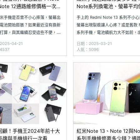
Note 12通路維修價格一次看
Note系列換電池、螢幕平均
5.4)
整理(2025.3)
米手機是否曾不小心摔落，螢幕出
手上的 Redmi Note 13 系列不
電池開始膨脹？如果最近沒有換新
螢幕出現裂痕讓人心疼？或是舊款 N
打算，與其繼續忍受這些不便，不
系列手機，電池續航力大不如前，
給自己的愛機換上全新電池與螢
多久就電量告急？如果還沒準備升
025-04-21
日期：2025-03-21
手機直接回歸巔峰狀態！究竟 SOGI
Redmi Note 14 系列，與其忍受
537
人氣：5096
店提供的 Redmi Note 13、
擾，不如直接更換全新螢幕與電池
i Note 12 系列手機，其中的螢幕與
機恢復巔峰狀態！SOGI 合作維修
換費用是多少
Red
回顧！手機王2024年前十大
紅米Note 13、Note 12與Not
品牌與手機排行一次看
系列手機維修要多少錢？通