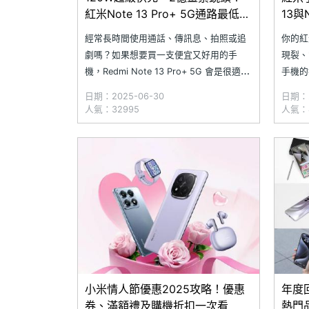
紅米Note 13 Pro+ 5G通路最低價
13與
格整理(2025.6)
(202
經常長時間使用通話、傳訊息、拍照或追
你的紅
劇嗎？如果想要買一支便宜又好用的手
現裂、
機，Redmi Note 13 Pro+ 5G 會是很適合
手機的
你入手的選擇！除了配備 5,000mAh 電
如直接
日期：2025-06-30
日期：2
池，還具備 120W 超級快充，能在最短時
幕，讓
人氣：32995
人氣：4
間恢復手機不足的電量，讓你使用得更放
合作維修
心！
Redm
電池更
小米情人節優惠2025攻略！優惠
年度
券、滿額禮及購機折扣一次看
熱門