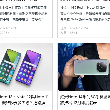
池與螢幕價格整理(2024.12)
GI 手機王》作為全台灣擁有最完整手
各位手中的 Redmi Note 13 系
資訊的網站，長期以來提供不少網
曾因不小心摔落，導致螢幕佈滿裂
買手機、規格車拚等重要參考；趁
者舊款 Note 系列手機的電池續航
的機會，再度帶大家回顧 2024 年
不如當年，出門沒多久就電量告急
024-12-31
日期：2024-12-24
的品牌與手機。首先是品牌部分，
繼續忍受手機的困擾，不如趕緊更
2264
人氣：6541
舊是三星最多人瀏覽的品牌，其次
幕與電池！究竟在 SOGI 合作的維
果；產品方面則是三星在 3 月推出
中，Redmi Note 系列手機的螢幕
SUNG Galaxy
更換費用均
te 13、Note 12與Note 11
紅米Note 14系列5G手機國
手機維修要多少錢？通路換電
將推出 12月印度發表
幕價格整理(2024.11)