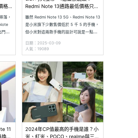
價格
Redmi Note 13通路最低價格只要
4千7(2025.03)
小心摔落，
雖然 Redmi Note 13 5G、Redmi Note 13
ote
是小米旗下少數售價低於 5 千 5 的手機，
出門沒
但小米對這兩款手機的設計可說是一點也
級到
不馬虎！除了都配備 1.08 億畫素主鏡頭，
日期：2025-03-09
這些困
支援小米影像大腦 AI 演算法外，還有耐用
人氣：19089
，讓手
的 IP54 防潑水設計及 6.67 吋大螢幕
店家提供
e 11
2024年CP值最高的手機是誰？小
路換電
米、紅米、POCO、realme與三星