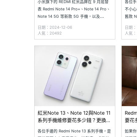
小米旗下的 REDMI 紅米品牌在 9 月底發
各位手上
表 Redmi Note 14 Pro+、Note 14 Pro、
不小心
Note 14 5G 等新款 5G 手機，以及
舊款 
Redmi Buds 6 真無線藍牙耳機。小米日前
如當年
日期：2024-12-06
日期：2
已先預告 Redmi Note 14 Pro+ 5G 將於
是時候
人氣：20492
人氣：
12/9 在印度推出國際版，近
SOGI
手機更
更換會
紅米Note 13、Note 12與Note 11
Red
系列手機維修要花多少錢？更換電
要花
池與螢幕價格整理(2024.10)
次看(2
各位手邊的 Redmi Note 13 系列手機，是
如果你手