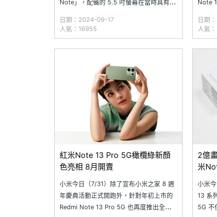
Note」，配備的 5.5 吋螢幕在當時具有大
Note
尺寸螢幕的特色。近日，Redmi 慶祝
骼架構
日期：2024-09-17
日期：2
Note 系列在歷經 10 年銷售（截至
的 Red
人氣：16955
人氣：3
2024/8/20）後，全球累積總銷量已達
防塵防
4.2 億部紀錄；同時，預告下一代
紅米Note 13 Pro 5G橄欖綠新顏
2億
色亮相 8月開賣
米No
一次看
小米今日（7/31）除了宣布小米之家 8 週
小米今年
年慶典活動正式開跑外，針對年初上市的
13 系
Redmi Note 13 Pro 5G 也再度推出全新
5G 不僅