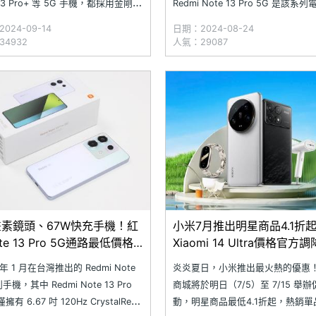
 13 Pro+ 等 5G 手機，都採用金剛骨
Redmi Note 13 Pro 5G 是該系
提升機身耐用性；其中，規格最高
大的機種，搭載 5,100mAh 電量
024-09-14
日期：2024-08-24
mi Note 13 Pro+ 進一步擁有 IP68
67W 有線快充規格。傳聞紅米 Not
4932
人氣：29087
水等級。最新消息顯示，下
下一代機種 Redmi Note 14 Pro 5
畫素鏡頭、67W快充手機！紅
小米7月推出明星商品4.1折
te 13 Pro 5G通路最低價格
Xiaomi 14 Ultra價格官方
(2024.7)
 1 月在台灣推出的 Redmi Note
炎炎夏日，小米推出最火熱的優惠
列手機，其中 Redmi Note 13 Pro
商城將於明日（7/5）至 7/15 舉
擁有 6.67 吋 120Hz CrystalRes
動，明星商品最低4.1折起，熱銷單