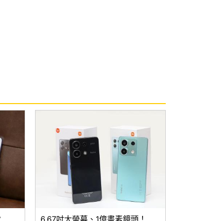
？
6.67吋大螢幕、1億畫素鏡頭！