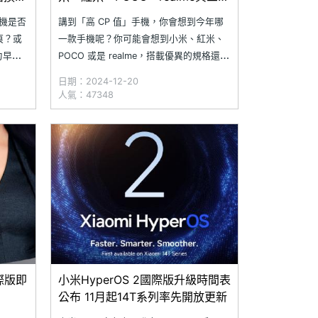
你挑哪一款
列手機是否
講到「高 CP 值」手機，你會想到今年哪
痕？或
一款手機呢？你可能會想到小米、紅米、
力早已
POCO 或是 realme，搭載優異的規格還擁
？與其
有超值價格，可以讓消費者感到「物超所
日期：2024-12-20
換新螢
值」，今年台灣市場就推出多款高 CP 值
人氣：47348
修店家
手機，例如小米 14T Pro、POCO F6
與電池
Pro、Redmi Note 13 Pro+ 5G、
際版即
小米HyperOS 2國際版升級時間表
公布 11月起14T系列率先開放更新