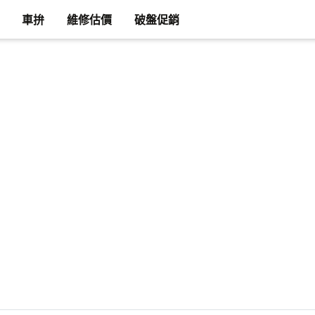
車拚
維修估價
破盤促銷