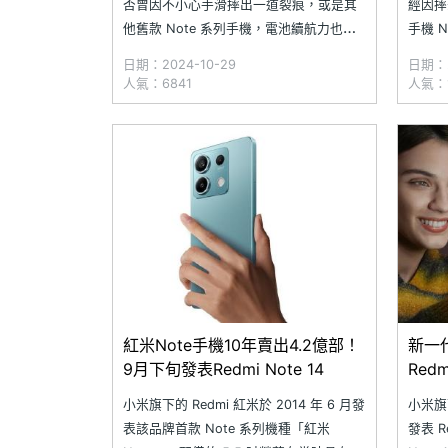
否曾因不小心手滑摔出一道裂痕，或是其
經因摔
他舊款 Note 系列手機，電池續航力也已
手機 
經大不如前，出門沒多久就沒電，讓你苦
支撐一
日期：2024-10-29
日期：2
惱不已呢？不如趁現在換個新電池與螢幕
帶行動
人氣：6841
人氣：1
吧！究竟 Redmi Note 系列手機在 SOGI
池或手機
合作維修店家的電池與螢幕更換費用是
在 S
費用是
紅米Note手機10年賣出4.2億部！
新一
9月下旬發表Redmi Note 14
Red
小米旗下的 Redmi 紅米於 2014 年 6 月發
小米旗下
表該品牌首款 Note 系列機種「紅米
發表 Re