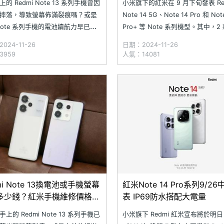
的 Redmi Note 13 系列手機曾因
小米旗下的紅米在 9 月下旬發表 Re
摔落，導致螢幕佈滿裂痕嗎？或是
Note 14 5G、Note 14 Pro 和 Not
Note 系列手機的電池續航力早已不
Pro+ 等 Note 系列機型。其中，2 款
，出門沒多久就耗盡電力？現在正
級產品採用康寧大猩猩玻璃 Victus 
024-11-26
日期：2024-11-26
考慮更換新電池與螢幕！究竟在
7i，與升級版金剛架構來提升防護
3959
人氣：14081
 合作維修店家中，Redmi Note 系列
並具備最高 IP69 防塵防水等級。
換電池和螢幕的費用是多少？哪裡
更划
mi Note 13換電池或手機螢幕
紅米Note 14 Pro系列9/2
多少錢？紅米手機維修價格一
表 IP69防水搭配大電量
024.9)
上的 Redmi Note 13 系列手機已
小米旗下 Redmi 紅米宣布將於明日