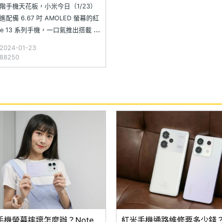
階手機天花板，小米今日（1/23）
配備 6.67 吋 AMOLED 螢幕的紅
te 13 系列手機，一口氣推出搭載 2
IS 鏡頭的 Redmi Note 13 Pro+
024-01-23
 Note 13 Pro 5G，以及超細極窄邊
8250
dmi Note 13
手機螢幕摔壞怎麼辦？Note
紅米手機通路維修要多少錢