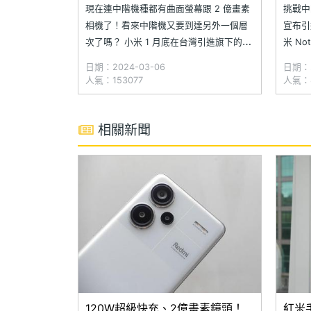
分比較
現在連中階機種都有曲面螢幕跟 2 億畫素
挑戰中
相機了！看來中階機又要到達另外一個層
宣布引進
次了嗎？ 小米 1 月底在台灣引進旗下的紅
米 No
米 Note 13 Pro 系列手機，Redmi Note
億畫素 O
日期：2024-03-06
日期：2
13 Pro 5G 與 Note 13 Pro+ 5G 兩款分別
5G 與
人氣：153077
人氣：8
採用高通 Snapdragon 7s
框的 Re
相關新聞
120W超級快充、2億畫素鏡頭！
紅米