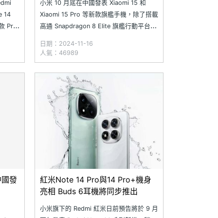
dmi
小米 10 月底在中國發表 Xiaomi 15 和
e 14
Xiaomi 15 Pro 等新款旗艦手機，除了搭載
 Pro
高通 Snapdragon 8 Elite 旗艦行動平台，
2 和
同時啟用最新的 Xiaomi HyperOS 2（小
日期：2024-11-16
能力，
米澎湃 OS 2）使用介面，並公布中國版機
人氣：46989
型的升級時間表。稍早，小米宣布 Xiaomi
6中國發
紅米Note 14 Pro與14 Pro+機身
亮相 Buds 6耳機將同步推出
小米旗下的 Redmi 紅米日前預告將於 9 月