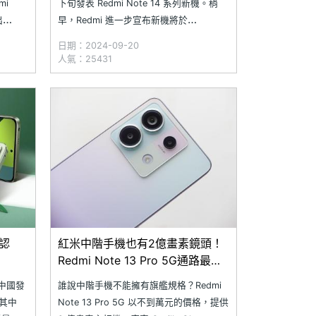
mi
下旬發表 Redmi Note 14 系列新機。稍
出
早，Redmi 進一步宣布新機將於
Pro+，近
9/23~9/27 期間推出，並公布 Redmi
日期：2024-09-20
格，全
Note 14 系列產品特色，以及 Redmi
人氣：25431
Note
Note 14 Pro 與 Note 14 Pro+ 機身設
計，同時
過認
紅米中階手機也有2億畫素鏡頭！
Redmi Note 13 Pro 5G通路最低
價格一次看(2024.8)
在中國發
誰說中階手機不能擁有旗艦規格？Redmi
，其中
Note 13 Pro 5G 以不到萬元的價格，提供