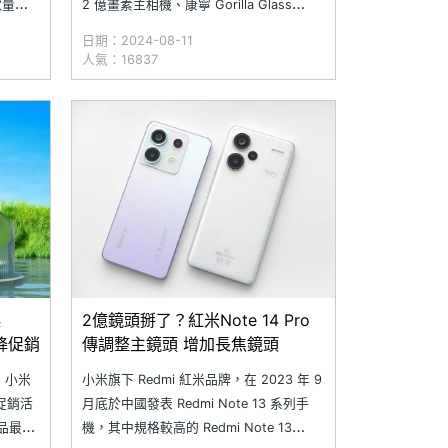
列電量最
2 億畫素主相機、康寧 Gorilla Glass
，支援
Victus 玻璃和金剛骨骼架構的頂級享受，
日期：2024-08-11
e 系列
同時配置 5,100mAh 電量、67W 有線快
人氣：16837
充，輕鬆告別電量焦慮。Redmi Note 13
Pro 5
起
2億鏡頭掰了？紅米Note 14 Pro
調降促銷
傳調整主鏡頭 增加長焦鏡頭
！小米
小米旗下 Redmi 紅米品牌，在 2023 年 9
辦促銷活
月底於中國發表 Redmi Note 13 系列手
品最高
機，其中規格較高的 Redmi Note 13