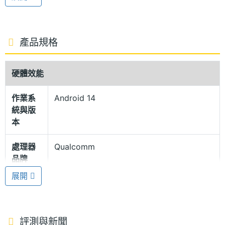
再搭配 Sunlight Vision 強光影像增強技術，螢幕最大
亮度相較前一代提升 50%。內建 Powered by
BRAVIA 顯色技術，可展現媲美 Sony BRAVIA 電視的
產品規格
影像畫質。
硬體效能
菱形凸紋玻璃背蓋
作業系
Android 14
Sony Xperia 1 VI 512GB 背蓋延續使用菱形凸紋玻璃
統與版
背蓋，金屬邊框還有加入刻紋線條，兼顧穩定握持與
本
時尚質感，防止手機在拍攝或瀏覽時滑落。機身內外
處理器
Qualcomm
部分元件原料約有 85% 為環保樹脂以及 Sony 開發的
品牌
「SORPLAS」回收塑料；正面覆蓋康寧大猩猩 Victus
展開
2 玻璃，背面為康寧大猩猩 Victus 玻璃，具備 IP65 /
處理器
Snapdragon 8 Gen 3
型號
IP68 防塵防水等級。
處理器
8
評測與新聞