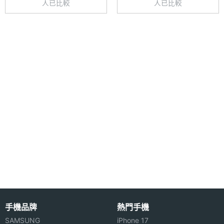
人已比較
人已比較
Sony AI 姿勢預測技術
主螢幕
Gorilla Glass Victus 2
Sony Xperia 1 VI 512GB 後置三鏡頭相機，其中主鏡
耐用性
頭為 4,800 萬畫素，搭載 Exmor T for mobile 雙層
主螢幕
Yes
式架構感光元件，除了預設的 1,200 萬畫素模式外，
觸控
現在還能啟動 4,800 萬高畫素模式，甚至於低光源情
主螢幕
120 Hz
境中可拍攝絕佳影像，內建全新 Sony AI 姿勢預測技
更新率
術，支援高效即時的眼部 / 物件自動對焦功能。
主螢幕
240 Hz
觸控採
全新望遠光學變焦鏡頭
樣率
Sony Xperia 1 VI 512GB 另外還擁有 1,200 萬畫素超
廣角鏡頭 + 1,200 萬畫素望遠鏡頭，其中望遠鏡頭不
僅擁有全新擴充的 85-170mm 攝影焦段，甚至還具備
長焦微距攝影功能，讓你透過不同角度輕鬆紀錄生活
手機品牌
熱門手機
美好時刻。Xperia 1 VI 仍保留與蔡司光學合作的
相機規格
SAMSUNG
iPhone 17