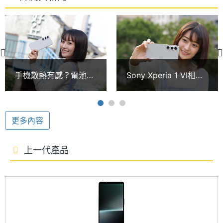
高通驍龍 8 Gen 3
核心數
Sony Xperia 1 VI 512GB 搭載 Qualcomm
圖形處
Adreno 750
Snapdragon 8 Gen 3 旗艦平台，內建 12GB RAM +
理器
512GB ROM，搭配雙面式設計的 Nano-SIM 三選二
RAM記
12 GB
卡槽，支援 5G + 5G 雙卡雙待，提供最高 1.5TB 的
手機散熱有感？電池續
Sony Xperia 1 VI相機
憶體
microSDXC 記憶卡擴充。支援 Wi-Fi 6E、藍牙 5.4、
航變更強？Sony
強在哪？長焦微距、人
Xperia 1 VI跑分實測一
像攝影心得一次看
NFC 功能，具備 LDAC 無線高解析音質技術，通過杜
記憶體
LPDDR5X
次看
格式
比全景聲、DSEE Ultimate、360 Reality Audio 音效
更多內容
認證。
ROM儲
512 GB
上一代產品
存空間
VC 均熱板散熱元件
儲存空
UFS3.1
Sony Xperia 1 VI 512GB 首度引入新型熱管理系統，
間格式
也是 Xperia 1 系列中第一款配備 VC 均熱板冷卻器與
石墨片的手機，可有效確保散熱表現，並最佳化手機
記憶卡
microSDXC