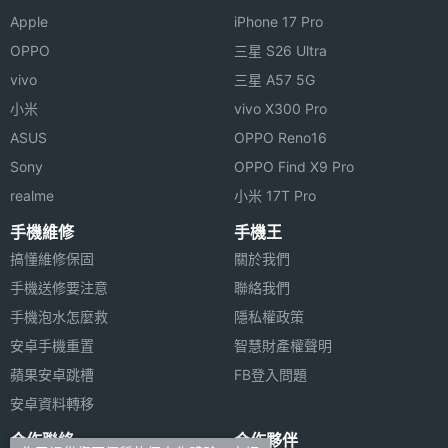
ZEISS T* 抗反射鍍膜，能減少不想要的鏡頭效果（例
Apple
iPhone 17 Pro
主相機
4800 萬畫素
如反射），有助於實現卓越的影像光學品質。
OPPO
三星 S26 Ultra
畫素
vivo
三星 A57 5G
主相機
CMOS
小米
vivo X300 Pro
感光元
ASUS
OPPO Reno16
件
Sony
OPPO Find X9 Pro
Sony Xperia 1 VI 512GB 功能特色
realme
小米 17T Pro
主相機
1.9
◎ 5G + 5G 雙卡雙待
光圈F
手機維修
手機王
◎ Android 14 作業系統（3 次作業系統升 級、4年安
搞懂維修保固
關於我們
主相機
24 mm
全性更新）
手機送修要注意
聯絡我們
等效焦
◎ 6.5 吋 FHD+ HDR OLED 螢幕（1-120Hz 螢幕更新
手機泡水怎麼救
隱私權政策
距
率）
安卓手機重置
智慧財產權聲明
蘋果安卓跳槽
FB登入問題
主相機
Yes
◎ Qualcomm Snapdragon 8 Gen 3 八核心處理器
LED補
安卓資料轉移
◎ 12GB RAM + 512GB ROM
光燈
合作聯絡
合作夥伴
◎ Wi-Fi 6E、藍牙 5.4、NFC