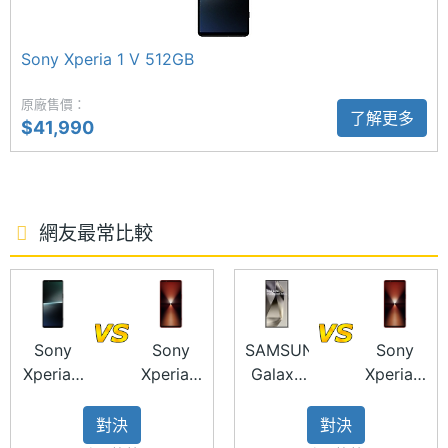
整體性能；搭配全新升級的遊戲增強器，不僅能夠追
最大擴
1.5 TB
蹤網路速度、顯示螢幕更新率外，新加入 FPS 優化器
充儲存
Sony Xperia 1 V 512GB
工具，可以獲得影像渲染效能、功耗和低表面溫度的
空間
原廠售價：
完美平衡，非常適合重負載遊戲使用。
了解更多
電池容
5000 mAh
$41,990
量
5,000mAh 電池
顯示螢幕
Sony Xperia 1 VI 512GB 內建 5,000mAh 電池，經由
網友最常比較
Sony 旗下獨特的節能技術，可提供超越前代機種約兩
主螢幕
6.5 inch
倍的待機時間，支援 PD 30W 快速充電，可在 30 分
尺寸
鐘內充飽約 50% 電量，Sony 亦具備獨家充電優化技
主螢幕
2340x1080 pixels
術使電池壽命更延長、並能防止電池老化，最大電池
解析度
Sony
Sony
SAMSUNG
Sony
容量 80% 的時限從 3 年增長為 4 年，擁有 15W Qi
Xperia 1
Xperia 1
Galaxy
Xperia 1
主螢幕
HDR OLED
無線充電、無線電量共享功能。
V
VI
S24
VI
材質
512GB
512GB
Ultra
512GB
對決
對決
512GB