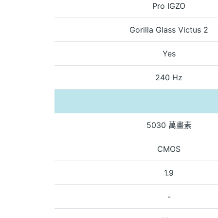
Pro IGZO
Gorilla Glass Victus 2
Yes
240 Hz
5030 萬畫素
CMOS
1.9
-