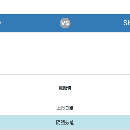
9
S
原廠價
上市日期
硬體效能