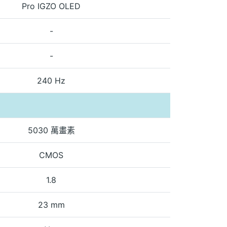
Pro IGZO OLED
-
-
240 Hz
5030 萬畫素
CMOS
1.8
23 mm