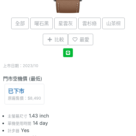
全部
曜石黑
星雲灰
雲杉綠
山茶棕
比較
最愛
上市日期：2023/10
門市空機價 (最低)
已下市
原廠售價：$8,490
1.43 inch
主螢幕尺寸
14 day
單機使用時間
Yes
計步器