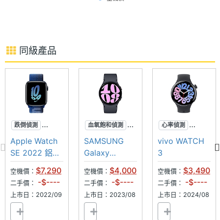
藍牙版
5.2
援 100 多種運動模式，透過活動環圈 2.0 可設定每日
本
目標，包括移動、運動和站立測量，搭配 Stay Fit 應
用程式，追蹤消耗的各項卡路里數，幫助用戶掌握運
衛星定
GPS
同級產品
位
動和健康進展。
無線充
Yes
電
手勢操
Yes
HUAWEI WATCH GT 4 46mm 功能特色
作
跌倒偵測
血氧飽和偵測
心率偵測
車禍偵測
超防水
血氧飽和偵測
◎ Android 8.0、iOS 13.0 以上版本
Apple Watch
SAMSUNG
vivo WATCH
感應器
心率偵測
長續航
噪音監測
SE 2022 鋁金
Galaxy
3
◎ 1.32 吋 466 x 466pixels 解析度 AMOLED 螢幕
屬 Wi-Fi
Watch6
（352ppi）
$7,290
$4,000
$3,490
陀螺儀
Yes
空機價：
空機價：
空機價：
44mm
40mm
-$----
-$----
-$----
二手價：
二手價：
二手價：
◎ 旋轉錶冠，支援長按、短按等操作
上市日：2022/09
計步器
Yes
上市日：2023/08
上市日：2024/08
◎ 藍牙 5.2、GPS
◎ 5ATM 防水