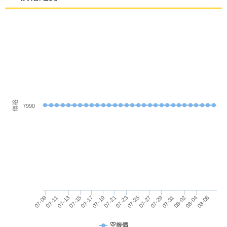
五星雙頻定位系統
材質
HUAWEI WATCH GT 4 46mm 支援多款智慧應用，
主螢幕
Yes
包括智慧藍牙通話、日常智慧提醒以及獨立音樂播放
觸控
功能，生活使用更加方便快捷，具備藍牙 5.2 及全新
硬體效能
智慧向星天線設計，提供更準確的位置，戶外運動和
導航時能夠更加實用；續航方面，最高可達 14 天的電
單機使
14 day
池續航時間，支援無線充電，可以更輕鬆地充電手
價格
用時間
7990
錶。
TruSeen 5.5+ 心率監測
HUAWEI WATCH GT 4 46mm 帶來 TruSeen 5.5+ 心
連接與應用
率監測和 AI 演算法，提供心率、血氧偵測，並具備心
07-23
07-15
08-06
07-29
07-21
07-13
08-04
07-27
07-19
07-11
08-02
07-25
07-17
07-09
07-31
律不整分析功能，有助於辨別潛在的心臟健康問題，
藍牙
Yes
TruSleep 3.0 睡眠監測能夠深入分析睡眠習慣，並支
空機價