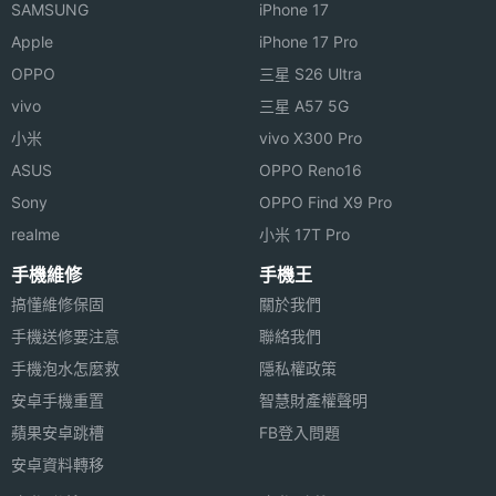
SAMSUNG
iPhone 17
度
Apple
iPhone 17 Pro
機身厚
10.9 mm
OPPO
三星 S26 Ultra
度
vivo
三星 A57 5G
小米
vivo X300 Pro
機身重
48 g
ASUS
OPPO Reno16
量
Sony
OPPO Find X9 Pro
防水防
5ATM
realme
小米 17T Pro
塵等級
手機維修
手機王
搞懂維修保固
關於我們
喇叭
Yes
手機送修要注意
聯絡我們
麥克風
Yes
手機泡水怎麼救
隱私權政策
安卓手機重置
智慧財產權聲明
可更換
Yes
蘋果安卓跳槽
FB登入問題
錶帶
安卓資料轉移