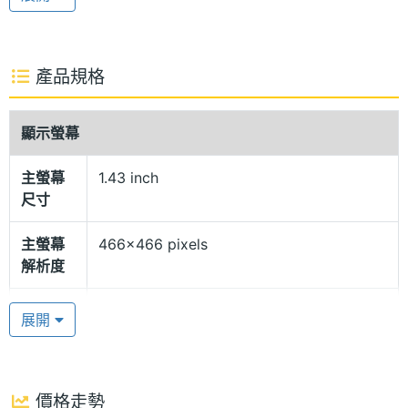
精美錶盤選擇，用戶可以找到屬於自己喜愛的風格，
支援客製化錶盤，可以根據個人偏好來自訂錶盤樣
式、顏色及自定義小工具，應用程式無縫切換，提升
產品規格
操作的便捷性。
顯示螢幕
5ATM 防水等級
主螢幕
1.43 inch
HUAWEI WATCH GT 4 46mm 錶殼由不銹鋼打造而
尺寸
成，側邊擁有旋轉錶冠和側邊按鈕，能夠輕鬆操作和
控制功能，擁有替換錶帶的設計，例如氟橡膠、經典
主螢幕
466x466 pixels
解析度
皮質、不銹鋼和立體編織複合等不同材質錶帶，根據
不同場合和個人風格進行選擇；具備 5ATM 防水等
主螢幕
461 ppi
展開
級，適用於游泳和日常生活中的防水需求，無需擔心
像素密
度
手錶因受潮毀損。
主螢幕
AMOLED
價格走勢