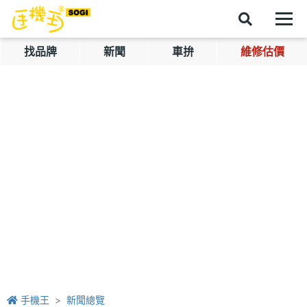
找品牌
新聞
車拚
維修估價
手機王
新聞總覽