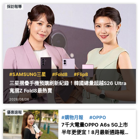
採訪報導
#SAMSUNG三星
#Fold8
#Flip8
三星摺疊手機預購刷新紀錄！韓國總量超越S26 Ultra
寬摺Z Fold8最熱賣
2026/08/06
優惠速報
#購物月報
#OPPO
7千大電量OPPO A6s 5G上市
半年更便宜！8月最新通路報價