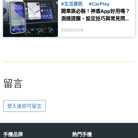
#生活資訊
#CarPlay
開車族必裝！神盾App好用嗎？
測速提醒、設定技巧與常見問題
一次看
2026/07/28
留言
登入後即可留言
手機品牌
熱門手機