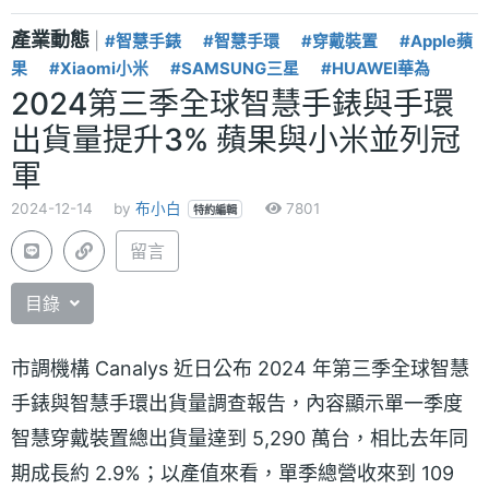
產業動態
|
#智慧手錶
#智慧手環
#穿戴裝置
#Apple蘋
果
#Xiaomi小米
#SAMSUNG三星
#HUAWEI華為
2024第三季全球智慧手錶與手環
出貨量提升3% 蘋果與小米並列冠
軍
2024-12-14
by
布小白
7801
特約編輯
留言
目錄
市調機構 Canalys 近日公布 2024 年第三季全球智慧
手錶與智慧手環出貨量調查報告，內容顯示單一季度
智慧穿戴裝置總出貨量達到 5,290 萬台，相比去年同
期成長約 2.9%；以產值來看，單季總營收來到 109