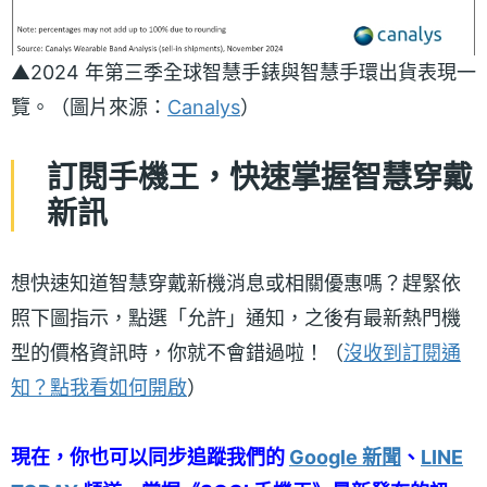
▲2024 年第三季全球智慧手錶與智慧手環出貨表現一
覽。（圖片來源：
Canalys
）
訂閱手機王，快速掌握智慧穿戴
新訊
想快速知道智慧穿戴新機消息或相關優惠嗎？趕緊依
照下圖指示，點選「允許」通知，之後有最新熱門機
型的價格資訊時，你就不會錯過啦！（
沒收到訂閱通
知？點我看如何開啟
）
現在，你也可以同步追蹤我們的
Google 新聞
、
LINE