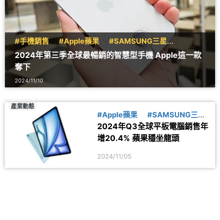
#手機銷售
#Apple蘋果
#SAMSUNG三星
#Xiaomi小米
#Redmi紅米
2024年第三季全球最暢銷的智慧型手機 Apple這一款
奪下
2024/11/10
產業動態
#Apple蘋果
#SAMSUNG三星
2024年Q3全球平板電腦銷售年
#HUAWEI華為
#Lenovo
增20.4% 蘋果穩坐龍頭
2024/11/05