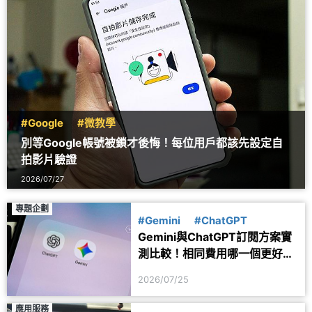
#Google
#微教學
別等Google帳號被鎖才後悔！每位用戶都該先設定自
拍影片驗證
2026/07/27
專題企劃
#Gemini
#ChatGPT
Gemini與ChatGPT訂閱方案實
測比較！相同費用哪一個更好
用？
2026/07/25
應用服務