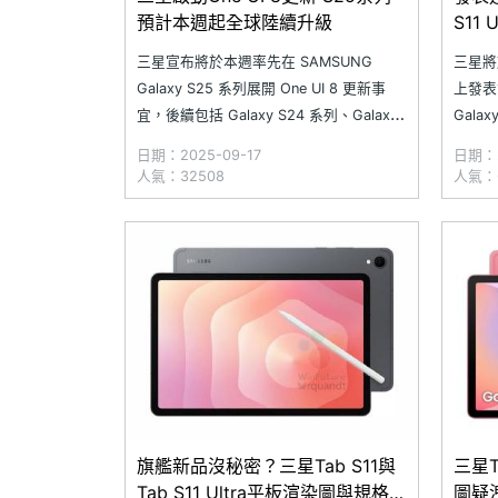
預計本週起全球陸續升級
S11
三星宣布將於本週率先在 SAMSUNG
三星將於
Galaxy S25 系列展開 One UI 8 更新事
上發表
宜，後續包括 Galaxy S24 系列、Galaxy
Gala
Z Fold6、Galaxy Z Flip6，以及 Galaxy
Tab S
日期：2025-09-17
日期：2
Tab S10 系列等機種也將陸續獲得升級。
板等新品
人氣：32508
人氣：6
新版系統不僅帶來進化的 Now Bri
釋出據
旗艦新品沒秘密？三星Tab S11與
三星T
Tab S11 Ultra平板渲染圖與規格疑
圖疑