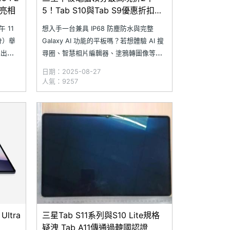
期亮相
5！Tab S10與Tab S9優惠折扣一
次看
 11
想入手一台兼具 IP68 防塵防水與完整
 分）舉
Galaxy AI 功能的平板嗎？若想體驗 AI 搜
推出
尋圈、智慧相片編輯器、塗鴉轉圖像等應
旗艦平
用，推薦可以參考三星平板優惠。三星近
日期：2025-08-27
期針對 Galaxy Tab S10、Tab S9、Tab
人氣：9257
 Tab S
S10 FE 與 Tab S9 FE 系列平板，祭出最
高 2,5
ltra
三星Tab S11系列與S10 Lite規格
疑洩 Tab A11傳通過韓國認證