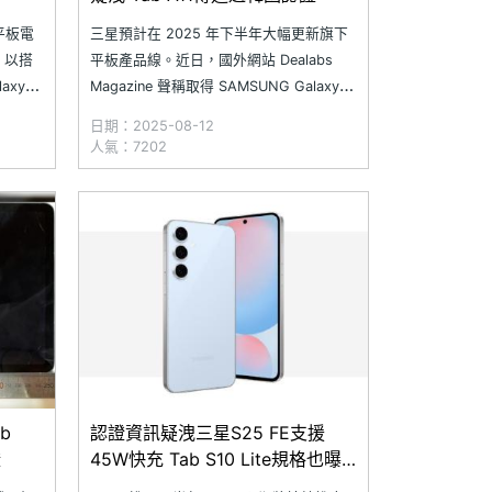
平板電
三星預計在 2025 年下半年大幅更新旗下
。以搭
平板產品線。近日，國外網站 Dealabs
axy
Magazine 聲稱取得 SAMSUNG Galaxy
Tab S11、Galaxy Tab S11 Ultra，以及
日期：2025-08-12
d
Galaxy Tab S10 Lite 的重點規格與歐洲價
人氣：7202
一代旗艦
格。同時，也傳出入門定位的 SAM
b
認證資訊疑洩三星S25 FE支援
證
45W快充 Tab S10 Lite規格也曝
光