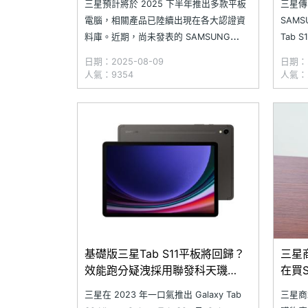
三星預計將於 2025 下半年推出多款平板
三星傳
電腦，相關產品已陸續出現在各大認證資
SAMSU
料庫。近期，尚未發表的 SAMSUNG
Tab S
Galaxy Tab S10 Lite 5G 就被發現出現在
日前多
日期：2025-08-09
日期：2
Google Play Console 當中，除了曝光其
證機構 
人氣：9354
人氣：
正面設計，還有部分硬體規格；另外，傳
SAMSU
聞中的 Galaxy Tab
基礎版三星Tab S11平板將回歸？
三星
效能跑分疑洩採用聯發科天璣
在買S
9400+
三星在 2023 年一口氣推出 Galaxy Tab
三星商