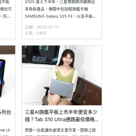
艦平板
2025 進入下半年，三星預期將持續推出
列，傳出可
多款新產品，傳聞中包括輕旗艦手機
1，同時
SAMSUNG Galaxy S25 FE，以及平板產
可能即將
品 Galaxy Tab S10 Lite 均已在準備當
日期：2025-07-17
構
中。近日有消息指出，SAMSUNG Galaxy
人氣：5452
筆三星新平
S25 FE 與 Galaxy Tab S10 Lite 均已通過
系列台
三星AI旗艦平板上市半年便宜多少
錢？Tab S10 Ultra通路最低價格
省8千(2025.4)
e UI
想要一台能讓你處理文書作業，閒暇之餘