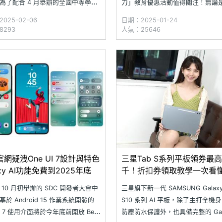
為了配合 4 月舉辦的全國中等學校
力」教育優惠活動值得關注！無論
賽事規劃，已提前開學。在這段時
大專院校學生，只要持有符合資格
025-02-06
日期：2025-01-24
少家長可能會考慮購買 SAMSUNG
郵件，即可在三星線上商城、三星
8293
人氣：25646
xy Tab S10 Ultra 這樣大尺寸平板，
等通路享受 Galaxy Tab S10 系
子的學習助力；搭配專用 S Pen 手
機折扣。此外，三星智慧館校園門
供驚喜福利，Galaxy 全系列手
網疑洩One UI 7設計與特色
三星Tab S系列平板領券最高
axy AI功能免費到2025年底
千！折扣券領取教學一次看
 10 月初舉辦的 SDC 開發者大會中
三星旗下新一代 SAMSUNG Galaxy
於 Android 15 作業系統開發的
S10 系列 AI 平板，除了主打全機身 
UI 7 使用介面將於今年底前開放 Beta
防塵防水保護外，也具備完整的 Galax