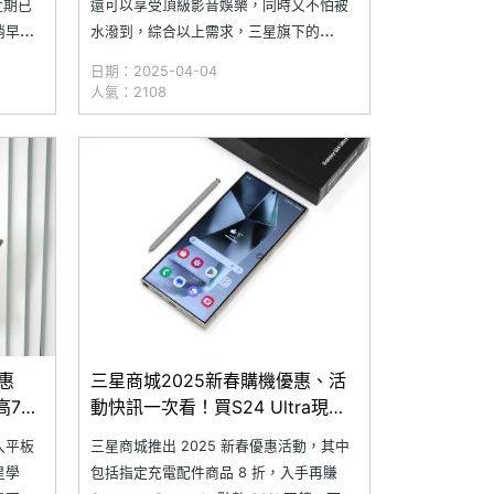
近期已
還可以享受頂級影音娛樂，同時又不怕被
稍早提
水潑到，綜合以上需求，三星旗下的
23
SAMSUNG Galaxy Tab S10 Ultra 肯定很
日期：2025-04-04
Tab
適合你！無論是 14.6 吋大螢幕或是聯發科
人氣：2108
列在內的旗
天璣 9300+ 的頂級性能，Galaxy AI、S
Pen 與原廠鍵盤皮套的完美搭配
惠
三星商城2025新春購機優惠、活
最高7折
動快訊一次看！買S24 Ultra現折7
千再送32吋電競螢幕
入平板
三星商城推出 2025 新春優惠活動，其中
星學
包括指定充電配件商品 8 折，入手再賺