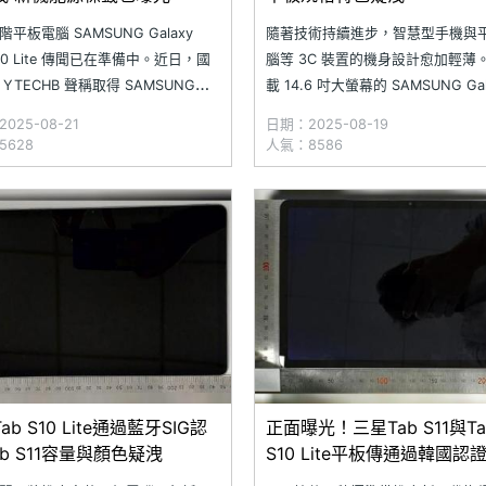
平板電腦 SAMSUNG Galaxy
隨著技術持續進步，智慧型手機與
S10 Lite 傳聞已在準備中。近日，國
腦等 3C 裝置的機身設計愈加輕薄
YTECHB 聲稱取得 SAMSUNG
載 14.6 吋大螢幕的 SAMSUNG Gal
xy Tab S10 Lite 重點規格與機身渲染
Tab S10 Ultra 為例，機身厚度僅有
025-08-21
日期：2025-08-19
示新機將搭載 10.9 吋螢幕，並採用
5.4mm。近日，科技部落客 Ahme
5628
人氣：8586
的 Exynos 1380 處理器。此外，
Qwaider 爆料，聲稱取得三星下
平板 SAMSUNG Galaxy
ab S10 Lite通過藍牙SIG認
正面曝光！三星Tab S11與Ta
ab S11容量與顏色疑洩
S10 Lite平板傳通過韓國認