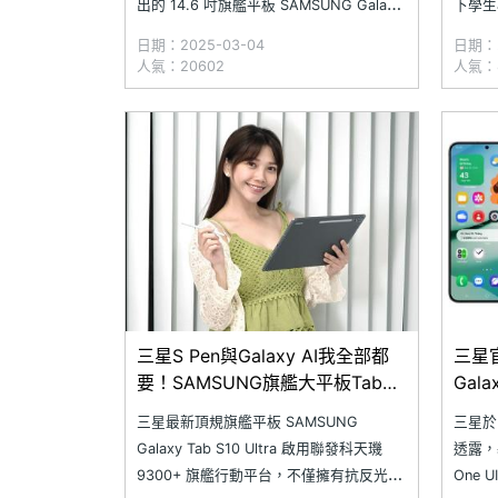
出的 14.6 吋旗艦平板 SAMSUNG Galaxy
下學生
Tab S10 Ultra，不僅擁有頂規的性能、豐
運動會
日期：2025-03-04
日期：2
富的 Galaxy AI 功能、完整的 IP68 防水表
間，不
人氣：20602
人氣：
現，盒裝更附有 S Pen 手寫筆，讓你可以
Gala
更好的進行
作為孩
寫筆與
三星S Pen與Galaxy AI我全部都
三星官
要！SAMSUNG旗艦大平板Tab
Gal
S10 Ultra上市3個月最多省8千
三星最新頂規旗艦平板 SAMSUNG
三星於
(2025.01)
Galaxy Tab S10 Ultra 啟用聯發科天璣
透露，基
9300+ 旗艦行動平台，不僅擁有抗反光塗
One 