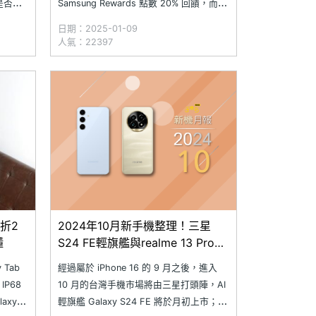
是否為
Samsung Rewards 點數 20% 回饋，而
的電子
Galaxy Tab S9 買就送 ITFIT 便攜按摩
日期：2025-01-09
智慧館
槍、電動牙刷組。此外，1/8~1/12 期間還
人氣：22397
列專屬購
有各式手機與摺疊手機購機優惠，選購
市還提
SAMSUNG Gala
折2
2024年10月新手機整理！三星
懂
S24 FE輕旗艦與realme 13 Pro系
列陸續上市
 Tab
經過屬於 iPhone 16 的 9 月之後，進入
IP68
10 月的台灣手機市場將由三星打頭陣，AI
y AI
輕旗艦 Galaxy S24 FE 將於月初上市；