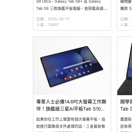
S9 Ultra、Galaxy Tab S9+ 及 Galaxy
購物慶
Tab S9 三款旗艦平板電腦，皆搭載高通驍
購買 S
龍旗艦平台；然而，隔年推出的下一代產
型或限
日期：2025-06-17
日期：2
品僅發表 Galaxy Tab S10 Ultra 與
Galax
人氣：13407
人氣：
Galaxy Tab S10+，並首度改用聯
高 12
專業人士必備14.6吋大螢幕工作夥
開學
伴！旗艦級三星AI平板Tab S10
Tab
Ultra通路最低價格整理(2025.03)
看(20
如果你在工作上需要有個大螢幕平板，協
農曆新
助進行圖像與文件處理的話，三星最新推
迎來寒