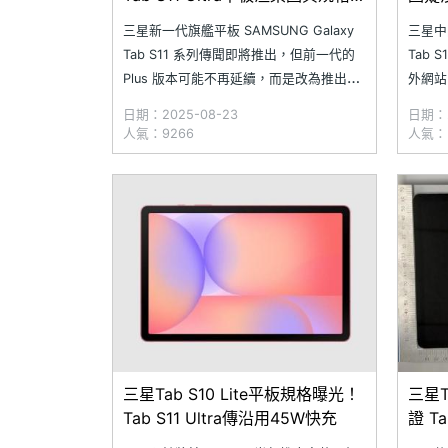
洩
三星新一代旗艦平板 SAMSUNG Galaxy
三星中階
Tab S11 系列傳聞即將推出，但前一代的
Tab 
Plus 版本可能不再延續，而是改為推出螢
外網站 
幕稍小的 Galaxy Tab S11；大螢幕 Ultra
Gala
日期：2025-08-23
日期：2
版本則是會持續推出新品。近日，德國網
圖，顯
人氣：9266
人氣：
站 Winfuture 透露取得 SAMSUNG
三星自家
Galaxy T
S
三星Tab S10 Lite平板規格曝光！
三星T
Tab S11 Ultra傳沿用45W快充
證 T