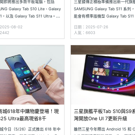
聞即將推出多款平板電腦，包括
三星據傳正積極準備推出新一代旗
NG Galaxy Tab S10 Lite、Galaxy
SAMSUNG Galaxy Tab S11 系
11，以及 Galaxy Tab S11 Ultra。繼
能會有標準版機型 Galaxy Tab S1
款新品傳出已通過韓國產品安全認
入門款 Galaxy Tab S10 Lite 也
025-08-02
日期：2025-07-26
Safety Korea 認證後，近日
登場。近日，韓國產品安全認證機
2442
人氣：6603
NG Galaxy Tab S10
Safety Korea 資料庫中出現 3 
板的認
商城618年中購物慶登場！現
三星旗艦平板Tab S10與S9
25 Ultra最高現省8千
灣開放One UI 7更新升級
城今日（5/26）正式推出 618 年中
雖然三星今年釋出 Android 15 和 On