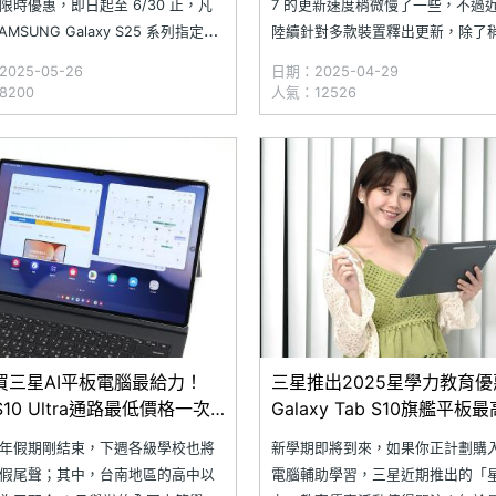
限時優惠，即日起至 6/30 止，凡
7 的更新速度稍微慢了一些，不過
AMSUNG Galaxy S25 系列指定機
陸續針對多款裝置釋出更新，除了
定色，最高可現折 8,000 元；選擇
到的 Galaxy S24 系列、Galaxy S
025-05-26
日期：2025-04-29
y Z Fold6 或 Z Flip6 系列，可享最
Ultra 等旗艦手機外，包含 Galaxy 
8200
人氣：12526
,000 元的折扣。透過 Samsung
S10 系列與 Galaxy Tab S9 系
艦
買三星AI平板電腦最給力！
三星推出2025星學力教育優
 S10 Ultra通路最低價格一次
Galaxy Tab S10旗艦平板
25.02)
優惠
年假期剛結束，下週各級學校也將
新學期即將到來，如果你正計劃購
假尾聲；其中，台南地區的高中以
電腦輔助學習，三星近期推出的「