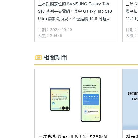
裝組開箱
看
三星旗艦定位的 SAMSUNG Galaxy Tab
三星今
S10 系列平板電腦，其中 Galaxy Tab S10
艦平板電
Ultra 屬於最頂規，不僅延續 14.6 吋超大
12.4 
螢幕，更首度導入抗反光螢幕塗層，以及
Galax
日期：2024-10-19
日期：2
經過強化的 Armor 鋁合金機身設計，並且
Gala
人氣：20436
人氣：7
在硬體方面難得改用聯發科天璣
Galaxy
相關新聞
三星啟動One UI 8更新 S25系列
發表進