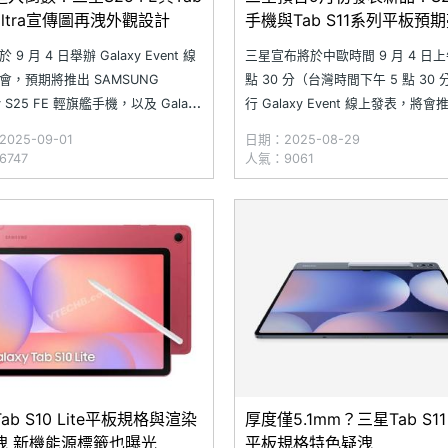
 Ultra宣傳圖再洩外觀設計
手機與Tab S11系列平板預
 9 月 4 日舉辦 Galaxy Event 線
三星宣布將於中歐時間 9 月 4 日上午
會，預期將推出 SAMSUNG
點 30 分（台灣時間下午 5 點 30
xy S25 FE 輕旗艦手機，以及 Galaxy
行 Galaxy Event 線上發表，將會
11 與 Galaxy Tab S11 Ultra 旗艦平
Galaxy S25 系列新機、Galaxy 
025-09-01
日期：2025-08-29
。近日，科技部落客 Evan Blass
板，外界推測包括會有 SAMSUNG
747
人氣：9061
稱為 SAMSUNG
Galaxy S25 FE 手機，以及 Galaxy
ab S10 Lite平板規格與渲染
厚度僅5.1mm？三星Tab S11 U
洩 新機能源標籤也曝光
平板規格特色疑洩