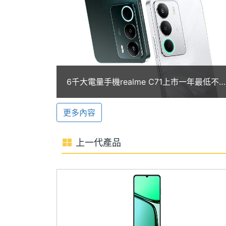
ROM儲存空間
128 GB
素。
記憶卡
microSD
電池容量
6300 mAh
顯示螢幕
realme C71 功能特色
6千大電量手機realme C71上市一年最低不
◎ 4G + 4G 雙卡雙待
三千！6月通路價格一次看
主螢幕尺寸
6.67 inch
◎ Android 15 作業系統、 realme UI 
更多內容
◎ 6.67 吋 1,604 x 720pixels 解析度
主螢幕解析度
1604x720 pixels
◎ 紫光展銳 T7250, 1.8GHz 八核心處
上一代產品
主螢幕佔比
89.97 %
◎ 4GB RAM / 128GB ROM
◎ 前置 500 萬畫素鏡頭
主螢幕最大亮度
725 nits
◎ 後置 5,000 萬畫素主鏡頭 + 輔助鏡頭
主螢幕材質
LCD
◎ 覺醒光環（支援超過 5 種炫彩燈效）、3
◎ Wi-Fi 5、藍牙 5.2
主螢幕更新率
120 Hz