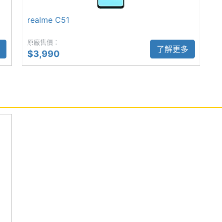
realme C51
原廠售價：
了解更多
$3,990
UPERVOOC 快充
用※