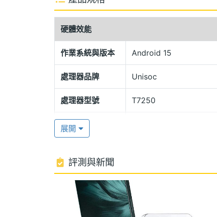
備「覺醒光環」燈效，可提供超過五種炫
IP54 日常防水，還擁有聲波排水技術，
硬體效能
4G + 4G 雙卡雙待
作業系統與版本
Android 15
realme C71 運行 Android 15 作
處理器品牌
Unisoc
RAM / 128GB ROM，支援 microS
Wi-Fi 5、藍牙 5.2；續航方面擁有 6,30
處理器型號
T7250
用也帶來 Google Gemini、AI 圈地即搜
處理器時脈
1.8 GHz
展開
5,000 萬畫素主鏡頭
處理器核心數
8
realme C71 搭載 5,000 萬畫素主鏡
評測與新聞
圖形處理器
Mali-G57 MP1
與膠片模擬的色彩濾鏡，前置 500 萬畫素
能，「AI 人臉超高解析度」可以智慧辨識
RAM記憶體
4 GB
速去背」可以一鍵去除背景，自由更換場景