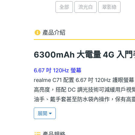
全部
流光白
翠影綠
產品介紹
6300mAh 大電量 4G 入門手
6.67 吋 120Hz 螢幕
realme C71 配置 6.67 吋 120Hz 護眼螢幕
高亮度，搭配 DC 調光技術可減緩用戶
油手、戴手套甚至防水袋內操作，保有高
展開
覺醒光環燈效
realme C71 主打 7.79mm 超
產品規格