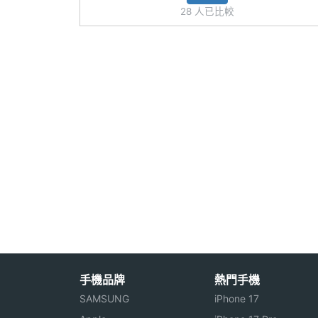
主相機LED補光
Yes
28 人已比較
燈
第二主相機感光
CMOS
元件
前相機畫素
500 萬畫素
前相機感光元件
CMOS
前相機光圈F
2.2
通訊與網路
4G FDD LTE
1800(B3), 2100(B1), 26
手機品牌
熱門手機
4G TDD LTE
2300(B40), 2500(B41)
SAMSUNG
iPhone 17