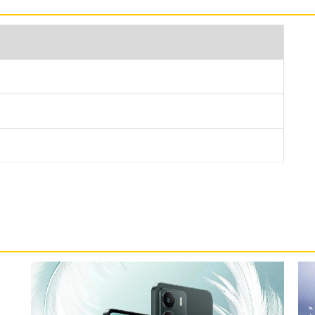
彩燈效提供獨特的互動體驗。防護部分，除了支援
可主動排出喇叭孔內的積水。
業系統，搭載紫光展銳 T7250 八核心處理器，內建 4GB
D 記憶卡擴充功能。連線部分，具備 4G + 4G 雙卡雙待、
0mAh 電池，支援 45W SUPERVOOC 快充。其他應
、AI 通話降噪 2.0 等豐富體驗。
頭 + 輔助鏡頭，主鏡頭擁有 F1.8 大光圈，支援人像模式
鏡頭，具備臉部辨識功能。搭載多項先進 AI 影像功
模糊人像，瞬間還原細膩清晰的臉部細節；「AI 快
；「AI 消除」則能自動去除照片中多餘干擾元