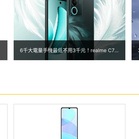
用
6千大電量手機最低不用3千元！realme C71
通路5月最新價格一次看
操作介面
 LCD 螢幕（120Hz 螢幕更新率）
理器（12 奈米製程）
.5mm 耳機孔