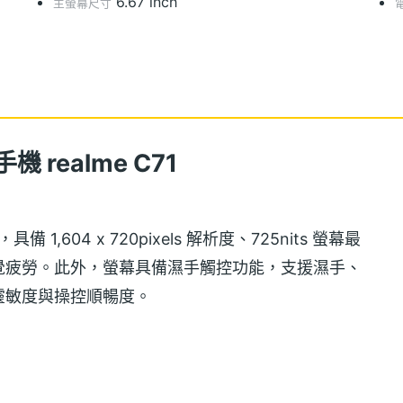
6.67 inch
主螢幕尺寸
機 realme C71
，具備 1,604 x 720pixels 解析度、725nits 螢幕最
視覺疲勞。此外，螢幕具備濕手觸控功能，支援濕手、
靈敏度與操控順暢度。
薄機身設計，提供「流光白」與「翠影綠」兩款顏色，背部更配