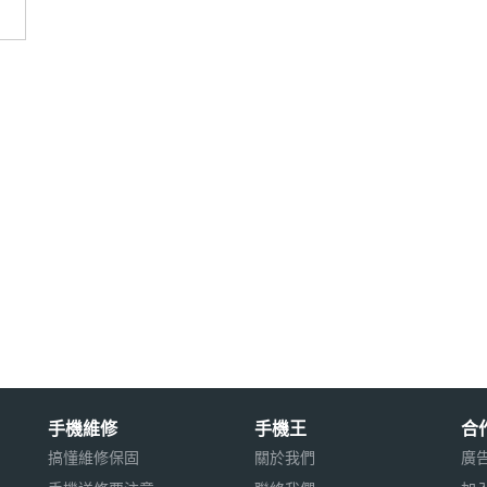
00(B7), 700(B28), 800(B20), 850(B5), 900(B8)
手機維修
手機王
合
, 2600(B38)
搞懂維修保固
關於我們
廣