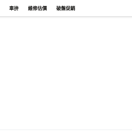
車拚
維修估價
破盤促銷