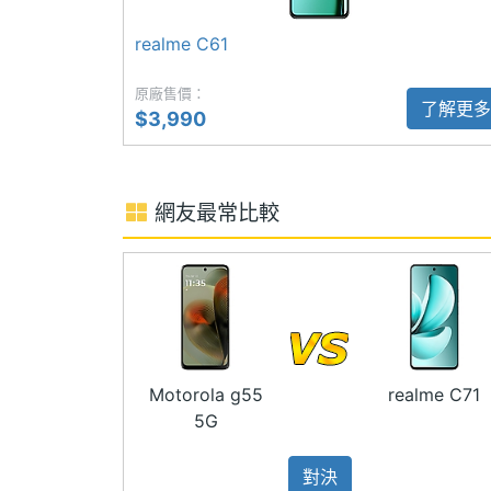
◎ 側邊指紋辨識器、臉部辨識
realme C61
主螢幕觸控採樣
120 Hz
◎ IP54 防塵防水、聲波排水、濕手觸控
率
原廠售價：
◎ 小膠囊狀態列 3.1 系統
了解更多
$3,990
◎ 配備 6,300mAh 電池
◎ 採用 USB Type-C 規格，支援 45W S
◎ 支援 microSD 記憶卡擴充
網友最常比較
相機規格
※本文為 SOGI 手機王版權所有，未經授權不得轉載使
主相機畫素
5000 萬畫素
主相機感光元件
CMOS
Motorola g55
realme C71
主相機光圈F
1.8
5G
主相機等效焦距
27 mm
對決