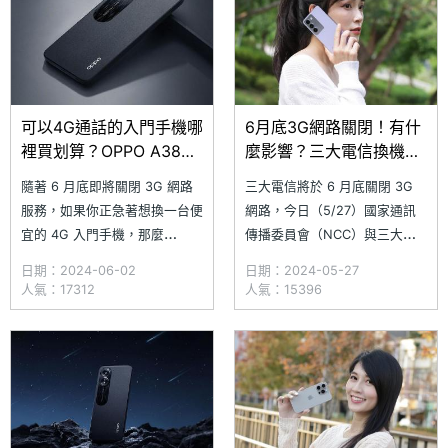
Android 陣營，最熱賣的
體配置相
可以4G通話的入門手機哪
6月底3G網路關閉！有什
裡買划算？OPPO A38通
麼影響？三大電信換機優
路最低價格整理(2024.6)
惠方案一次看
隨著 6 月底即將關閉 3G 網路
三大電信將於 6 月底關閉 3G
服務，如果你正急著想換一台便
網路，今日（5/27）國家通訊
宜的 4G 入門手機，那麼
傳播委員會（NCC）與三大電
OPPO 於 2023 年 10 月推出的
信共同召開記者會，呼籲消費者
日期：2024-06-02
日期：2024-05-27
OPPO A38，不僅支援 VoLTE
留意目前所使用的手機、SIM 卡
人氣：17312
人氣：15396
功能，還擁有 5,000mAh 大電
是否可支援 4G 語音（VoLTE）
量以及 6.56 吋 90Hz 大螢幕，
功能，避免在 3G 網路關閉後，
體驗相當超值。隨著 OPPO
無法正常使用。NCC 主委陳耀
祥更代言 3G 網路關閉宣導短
片，提醒用戶進行手機