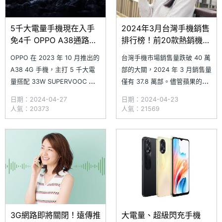
5千大電量手機現在入手
2024年3月台灣手機銷售
免4千 OPPO A38通路最
排行榜！前20款熱銷機型
低空機價格整理
一次看
OPPO 在 2023 年 10 月推出的
台灣手機市場銷售量跌破 40 萬
A38 4G 手機，主打 5 千大電
部的大關，2024 年 3 月銷售量
量搭配 33W SUPERVOOC 超
僅有 37.8 萬部。儘管蘋果的銷
級閃充，擁有 5,000 萬畫素主
售量和銷售額持續下滑，但前
日期：2024-04-27
日期：2024-04-23
鏡頭與 6.56 吋 90Hz 螢幕，同
10 名熱銷手機仍有超過一半來
人氣：20373
人氣：21569
時升級儲存容量至 128GB，滿
自 iPhone 系列。其中，賣最好
足日常拍照、檔案儲存和觀看影
的手機是 iPhone 15 Pro
片等需求。隨著這款手機上市至
256GB，而安卓陣營則是三星
今已有一段
Galaxy
3G網路即將關閉！遠傳推
大電量、超級閃充手機