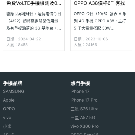
免費VoLTE手機檢測及0
OPPO A38價格6千有找
元方案優惠
響應世界地球日，遠傳電信今日
OPPO 今日（10/6）發表 A 系
（4/22）起將逐步關閉低用量
列 4G 手機 OPPO A38，主打
及有重複涵蓋的 3G 基地台，預
5 千大電量搭配 33W
計 6 月底前完成全面關閉。在
SUPERVOOC 超級閃充的強勁
日期：2024-04-22
日期：2023-10-06
關閉 3G 網路後，語音通話將以
續航，更在主鏡頭畫素與儲存容
人氣：8488
人氣：24166
4G 語音（VoLTE）替代，雖然
量上升級，擁有 5,000 萬畫素
用戶已使用 4G / 5G 資費方
主鏡頭、128GB 容量，能滿足
案，但若手機不支援 VoLTE 或
消費者拍照、檔案儲存和觀看影
是沒有打開手機設定，屆時將無
片等需求。此外，6.56 吋螢幕
法通話（包含緊急
具備 9
手機品牌
熱門手機
SAMSUNG
iPhone 17
Apple
iPhone 17 Pro
OPPO
三星 S26 Ultra
vivo
三星 A57 5G
小米
vivo X300 Pro
ASUS
OPPO Reno16