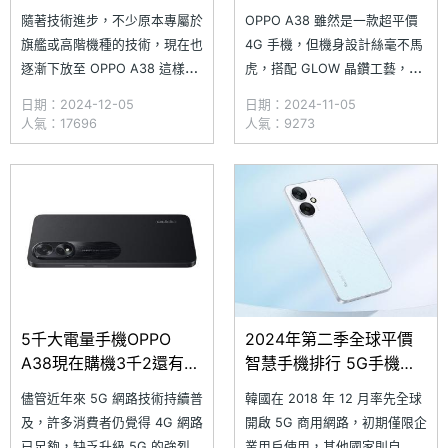
價格一次看(2024.12)
手！通路最低價格整理
隨著技術進步，不少原本專屬於
OPPO A38 雖然是一款超平價
(2024.11)
旗艦或高階機種的技術，現在也
4G 手機，但機身設計絲毫不馬
逐漸下放至 OPPO A38 這樣的
虎，搭配 GLOW 晶鑽工藝，共
平價機型，該機配備 90Hz 螢
有「琉光金」、「琉光黑」兩種
日期：2024-12-05
日期：2024-11-05
幕、5,000 萬畫素 AI 主鏡頭，
奪目的配色，無論是手持或放在
人氣：17696
人氣：9273
5,000mAh 電量以及 33W 超級
桌上都能成為目光焦點。同時配
閃充等實用規格，不僅能滿足日
備 5,000 萬畫素主鏡頭、
常基本使用需求，同時還擁有
5,000mAh 電量、33W 快充和
OPPO 一貫的精工品質。究竟
IP54 防塵防水水等級，日常表
現依舊出色。究竟
5千大電量手機OPPO
2024年第二季全球平價
A38現在購機3千2還有
智慧手機排行 5G手機首
找！通路最低價格整理
度擠進前十
儘管近年來 5G 網路技術持續普
韓國在 2018 年 12 月率先全球
(2024.10)
及，許多消費者仍覺得 4G 網路
開啟 5G 商用網路，初期僅限企
已足夠，缺乏升級 5G 的強烈動
業用戶使用，其他國家則自