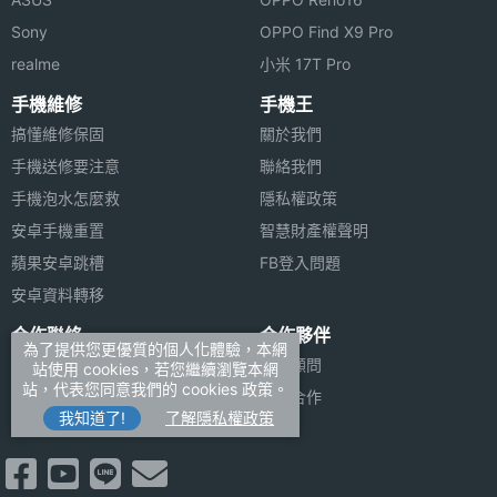
Sony
OPPO Find X9 Pro
realme
小米 17T Pro
手機維修
手機王
搞懂維修保固
關於我們
手機送修要注意
聯絡我們
手機泡水怎麼救
隱私權政策
安卓手機重置
智慧財產權聲明
蘋果安卓跳槽
FB登入問題
安卓資料轉移
合作聯絡
合作夥伴
為了提供您更優質的個人化體驗，本網
廣告刊登
法律顧問
站使用 cookies，若您繼續瀏覽本網
站，代表您同意我們的 cookies 政策。
加入商店報價
媒體合作
我知道了!
了解隱私權政策
新聞聯絡