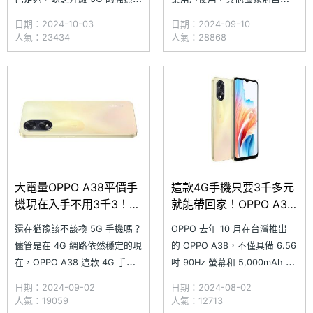
機，因此傾向選擇價格更實惠的
2019 年起陸續跟進，並普及給
日期：2024-10-03
日期：2024-09-10
4G 手機。像是台灣市場上的
一般消費市場。然而，5G 技術
人氣：23434
人氣：28868
OPPO A38 等機型，因為價格
在初期僅限高階與旗艦機種支
親民，成為 2024 年第二季全
援，直到近幾年才逐步普及至中
球平價智慧型手機銷售排行榜前
階、入門機型。根據市調機構
10 名之一。隨著 OPPO A38 在
Counterpoint Research 的最新
台灣上市
統計報告，
大電量OPPO A38平價手
這款4G手機只要3千多元
機現在入手不用3千3！通
就能帶回家！OPPO A38
路最低價格整理(2024.9)
通路最低價格一次看
還在猶豫該不該換 5G 手機嗎？
OPPO 去年 10 月在台灣推出
(2024.8)
儘管是在 4G 網路依然穩定的現
的 OPPO A38，不僅具備 6.56
在，OPPO A38 這款 4G 手機
吋 90Hz 螢幕和 5,000mAh 大
無疑是值得考慮的選擇！這支手
電量，還搭載 5,000 萬畫素雙
日期：2024-09-02
日期：2024-08-02
機配備 6.56 吋螢幕、
鏡頭，並且支援 1TB 記憶卡擴
人氣：19059
人氣：12713
5,000mAh 大電量、5,000 萬
充與 VoLTE 通話功能，即使