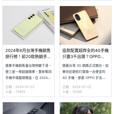
畫素主鏡頭，日常使用綽綽有
3G 關台後的現在依然能夠正常
餘，無論是給剛開學的孩子當主
使用。隨著 OPPO A38 上市
力機、給爸媽當重陽節禮物機，
還是當作工作備用機，都
2024年6月台灣手機銷售
這款配置超齊全的4G手機
排行榜！前20款熱銷手機
只要3千出頭？OPPO
一次看
A38通路最低價格一次看
蘋果手機銷售量出現明顯下滑，
隨著台灣 3G 網路正式關台，如
(2024.7)
使三星一舉超越蘋果，重新奪回
果你近期有打算換一台便宜的
手機市場龍頭寶座。在 2024
4G 手機，那麼 OPPO 於去年
年 6 月台灣手機銷售排行中，
10 月推出的 OPPO A38 便是個
日期：2024-07-22
日期：2024-07-02
三星 Galaxy A55 5G 蟬聯最熱
不錯的選擇，不僅支援 VoLTE
人氣：73493
人氣：12269
銷手機，而蘋果最熱賣的機型從
通話功能，還具備 6.56 吋
iPhone 15 Pro Max 變成該系列
90Hz 螢幕、5,000mAh 大電
入門的 iPhone 15。至於
量、5,000 萬畫素主鏡頭，整