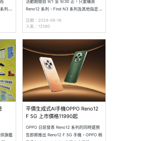
然而
活動期間自 9/1 至 9/30 止，只要購買
2 系列高
Reno12 系列、Find N3 系列及其他指定機
F 5G
型手機，結帳時輸入專屬優惠碼，即可享
日期：2024-09-18
真館和
有最高 10,000 元的購機折扣，同時還能
人氣：12580
利的日
加碼贈送 OPPO Enco Air3 藍牙耳機、
OPPO Watch X
驗
平價生成式AI手機OPPO Reno12
F 5G 上市價格11990起
OPPO 日前發表 Reno12 系列的同時還預
提供旗艦
告即將推出 Reno12 F 5G 手機，OPPO 稍