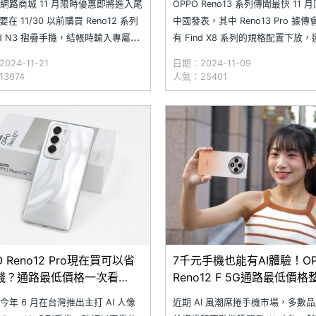
O 網路商城 11 月限時優惠即將進入尾
OPPO Reno13 系列傳聞最快 11 
在 11/30 以前購買 Reno12 系列
中國發表，其中 Reno13 Pro 據傳
ind N3 摺疊手機，結帳時輸入專屬優
有 Find X8 系列的規格配置下放
可享有最高 7,000 元的購機折扣。
搭載聯發科天璣 9300 旗艦行動平
024-11-21
日期：2024-11-09
間完成上網登錄，加碼再送一年螢
過，先前曾透露 OPPO Reno13 
3674
人氣：25401
保障與延長保固，同時享有無上限
時間及新機規格的微博用戶「數碼
點數回饋；其他還有多款平板、藍
站」，近日指出 Reno
O Reno12 Pro現在買可以省
7千元手機也能有AI體驗！OP
錢？通路最低價格一次看
Reno12 F 5G通路最低價格
.10)
(2024.10)
 今年 6 月在台灣推出主打 AI 人像
近期 AI 風潮席捲手機市場，多數