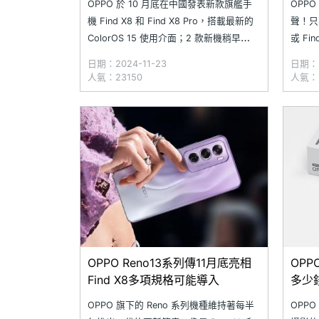
OPPO 於 10 月底在中國發表新款旗艦手
OPP
機 Find X8 和 Find X8 Pro，搭載最新的
聲！只要
ColorOS 15 使用介面；2 款新機稍早
或 F
（11/22）也正式在台上市。而這 2 款
惠碼即
日期：2024-11-23
日期：2
OPPO Find X8 系列產品其實在台灣發表
活動期
人氣：23150
人氣：1
會前一天（11/11），率先於印尼推出國際
幕意外
版。該場發表會還
的紅利
牙耳
OPPO Reno13系列傳11月底亮相
OPP
Find X8多項規格可能導入
多少
(2024
OPPO 旗下的 Reno 系列機種維持著每半
OPPO