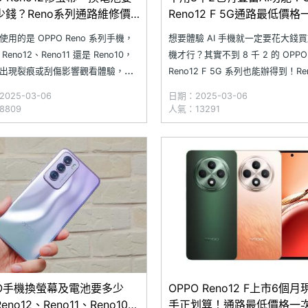
少錢？Reno系列通路維修價
Reno12 F 5G通路最低價
(2025.3)
(2025.03)
使用的是 OPPO Reno 系列手機，
想要體驗 AI 手機就一定要花大錢
Reno12、Reno11 還是 Reno10，
機才行？其實不到 8 千 2 的 OPPO
出現裂痕或刮傷影響觀看體驗，甚
Reno12 F 5G 系列也能辦得到！Ren
續航力明顯下降，出門總要帶行動
5G 除了配有與 Reno12 系列看齊
025-03-06
日期：2025-03-06
放心？別擔心，現在正是維修或更
能外，還有內建 AI 橡皮擦 2.0、
8809
人氣：13291
的最佳時機！究竟在 SOGI 合作維
棒 2.0、AI 寫真館、AI LinkBoost
更換 OPPO Reno 系列手機的電池
PO手機換螢幕及電池要多少
OPPO Reno12 F上市6個
eno12、Reno11、Reno10與
手正划算！通路最低價格一