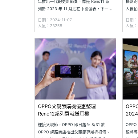
年推出一代的更新節奏，像是 Reno11 系
攝影的
列於 2023 年 11 月底在中國發表，下一代
人像拍
的 Reno12 系列則於今年 5 月底亮相。近
相機方面
日期：2024-11-07
日期：2
日傳出，OPPO 新一代 Reno13 系列手機
畫素三
人氣：23258
人氣：3
已在準備當中，最快 11 月就會底推出，並
消除等
傳出剛發表的 Find
游刃有
OPPO父親節購機優惠整理
OP
Reno12系列買就送耳機
20
迎接父親節，OPPO 即日起至 8/31 於
OPP
OPPO 網路商店推出父親節專屬折扣價、
線將導