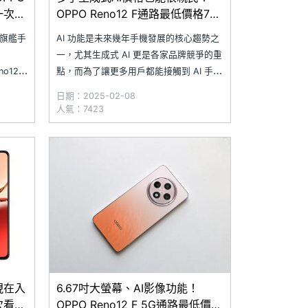
格一次看
OPPO Reno12 F通路最低價格7千
5有找(2025.02)
買旗艦手
AI 功能是未來幾年手機發展的核心趨勢之
一，尤其生成式 AI 更是各家品牌競爭的重
o12 F
點，而為了讓更多用戶都能接觸到 AI 手機
的相機功
的便利性，OPPO 推出 Reno12 F 好讓平
日期：2025-02-08
智慧魔術
價手機也能享有生成式 AI 功能。至於這款
人氣：7423
Reno12 F 除了具備 AI 應用外，相機功能
也與 Reno12 系
月現在入
6.67吋大螢幕、AI影像功能！
次看
OPPO Reno12 F 5G通路最低價格