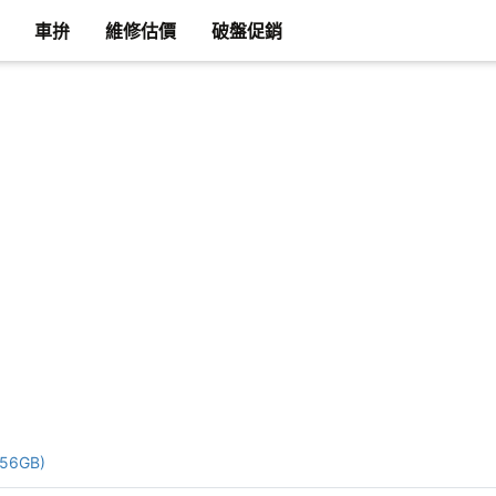
車拚
維修估價
破盤促銷
256GB)