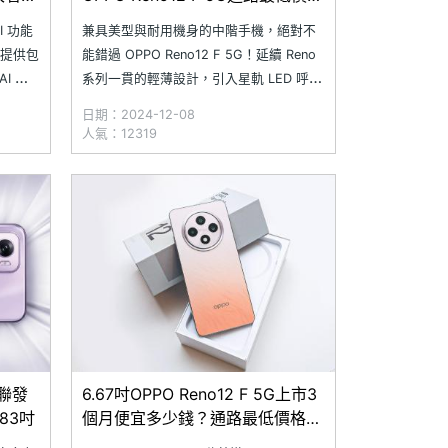
免8千(2024.12)
I 功能
兼具美型與耐用機身的中階手機，絕對不
上，提供包
能錯過 OPPO Reno12 F 5G！延續 Reno
I 功
系列一貫的輕薄設計，引入星軌 LED 呼吸
在無訊
燈，同時採用神盾級內部結構與航太級鋁
日期：2024-12-08
機完成
合金骨架邊框，提升機身耐用性並具備
人氣：12319
 在台灣上
IP64 防塵防水，其他還有搭載 AI 橡皮擦
與 AI 寫真館等多樣 AI 功能，滿足全方位
用聯發
6.67吋OPPO Reno12 F 5G上市3
83吋
個月便宜多少錢？通路最低價格整
理(2024.11)