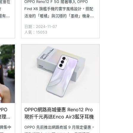
月底會在
OPPO Reno12 F 5G 隨著導入 OPPO
會
Find X6 旗艦手機的寰宇風格設計，搭配
，還有望
活潑的「暖橘」與沉穩的「墨綠」機身配
台。不
色，讓 Reno12 F 5G 無論手持或是放置都
日期：2024-11-07
系列發表
能引人注目；同時配備 AI 橡皮擦、AI 寫
人氣：15053
閒聊
真館等智慧功能，加上 5,000 萬畫素主鏡
頭與 45W 快充
PO
OPPO網路商城優惠 Reno12 Pro
整理
現折千元再送Enco Air3藍牙耳機
品牌集中
OPPO 先前推出網路商城 9 月限定優惠，