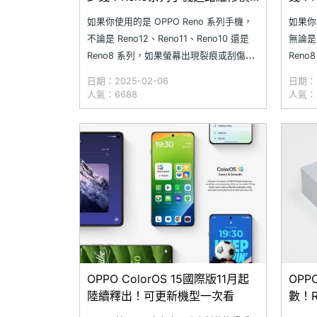
格一次看(2025.2)
Ren
如果你使用的是 OPPO Reno 系列手機，
如果你
不論是 Reno12、Reno11、Reno10 還是
無論是 
Reno8 系列，如果螢幕出現裂痕或刮傷影
Ren
響使用體驗，又或是電池續航力顯著下
續航明
日期：2025-02-06
日期：2
降，出門必須依靠行動電源？現在正是維
件的好
人氣：6688
人氣：2
修或更換零件的最佳時機！究竟在 SOGI
更換 
合作維修店家更換 OPPO Reno 系列手
少費用
OPPO ColorOS 15國際版11月起
OP
陸續釋出！可更新機型一次看
數！