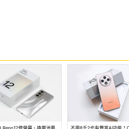
O Reno12修螢幕、換電池要
不用8千2也有豐富AI功能！O