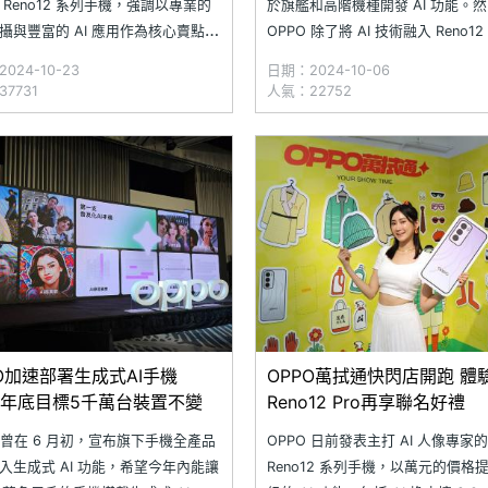
 Reno12 系列手機，強調以專業的
於旗艦和高階機種開發 AI 功能。
攝與豐富的 AI 應用作為核心賣點。
OPPO 除了將 AI 技術融入 Reno1
，Reno12 Pro 5G 搭載 5,000 萬
階機型外，還有部分導入至 Reno12 
024-10-23
日期：2024-10-06
鏡頭，結合 AI 閉眼修復、AI 物件
中階手機，支援 AI 橡皮擦、AI 寫
7731
人氣：22752
實用功能，無論拍照或是修圖都能
智慧魔術棒 2.0 等功能，提供更便
餘。隨著 OPPO R
常手機體驗。
PO加速部署生成式AI手機
OPPO萬拭通快閃店開跑 體
24年底目標5千萬台裝置不變
Reno12 Pro再享聯名好禮
O 曾在 6 月初，宣布旗下手機全產品
OPPO 日前發表主打 AI 人像專家的
入生成式 AI 功能，希望今年內能讓
Reno12 系列手機，以萬元的價格