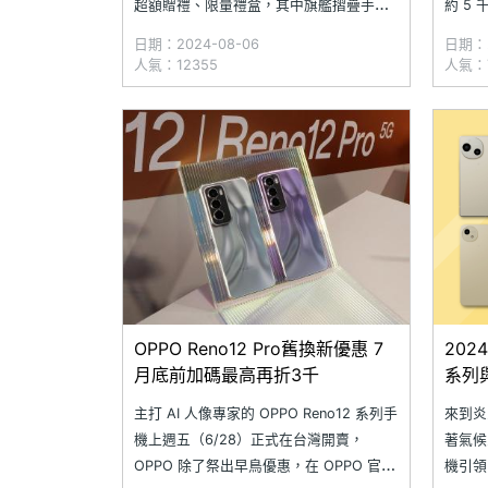
超額贈禮、限量禮盒，其中旗艦摺疊手機
約 5
最高現折近萬元！如果再搭配平板、 穿戴
能。近
日期：2024-08-06
日期：2
裝置優惠活動，最低 71 折起、88 節假日
出後，O
人氣：12355
人氣：7
限定優惠價，能讓消費者以更好入手的價
Dohy
格將好產品帶回家。另外，OPPO 於體驗
專訪時
店、快閃店推出 Re
OPPO Reno12 Pro舊換新優惠 7
202
月底前加碼最高再折3千
系列與
主打 AI 人像專家的 OPPO Reno12 系列手
來到炎
機上週五（6/28）正式在台灣開賣，
著氣候
OPPO 除了祭出早鳥優惠，在 OPPO 官方
機引領，