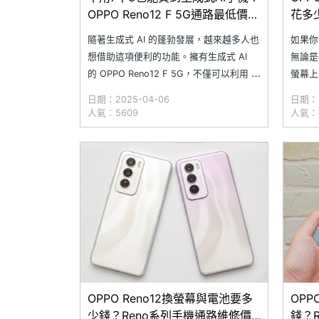
OPPO Reno12 F 5G通路最低價格
花多
整理(2025.4)
格整理
隨著生成式 AI 的蓬勃發展，越來越多人也
如果你
想借助這項便利的功能。擁有生成式 AI
無論是 
的 OPPO Reno12 F 5G，不僅可以利用 AI
螢幕上
橡皮擦和 AI 寫真館等應用，大幅提升影像
至電池
日期：2025-04-06
日期：2
處理能力，搭配 6.67 吋 120Hz 螢幕與聯
電源才
人氣：5609
人氣：
發科天璣 6300 處理器，更能提供更好的
換零件
使用體驗，輕鬆滿
修店家
與
OPPO Reno12換螢幕與電池要多
OP
少錢？Reno系列手機通路維修價
錢？R