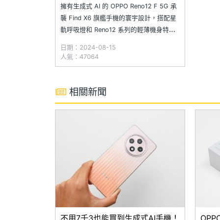
擁有生成式 AI 的 OPPO Reno12 F 5G 承
襲 Find X6 旗艦手機的寰宇設計，搭配星
軌呼吸燈和 Reno12 系列的輕薄機身特
點，同時配備 6.67 吋 120Hz 螢幕、聯發
日期：2024-08-15
科天璣 6300 處理，擁有 5,000 萬像素主
人氣：47064
鏡頭，以及支援 45W 快充的 5,000mAh
電池。此外，內建
相關新聞
不用7千3也能買到生成式AI手機！
OPP