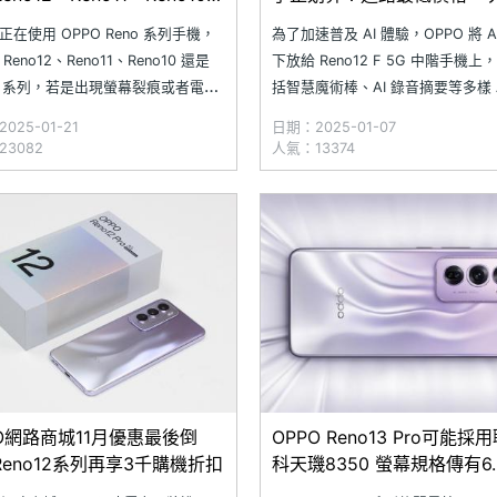
o8通路維修均價整理(2025.1)
(2025.01)
正在使用 OPPO Reno 系列手機，
為了加速普及 AI 體驗，OPPO 將 A
Reno12、Reno11、Reno10 還是
下放給 Reno12 F 5G 中階手機
o8 系列，若是出現螢幕裂痕或者電池
括智慧魔術棒、AI 錄音摘要等多樣 A
顯衰退，那麼現在就是維修更換零
能；透過無網路暢聊功能，還可以
025-01-21
日期：2025-01-07
時機！究竟在 SOGI 合作維修店家
號環境下經由藍牙與 Reno 系列手
3082
人氣：13374
OPPO Reno 系列手機的電池需要多
通話。隨著 OPPO Reno12 F 5G​
？更換螢幕又要花多少錢？讓
市 6 個月
PO網路商城11月優惠最後倒
OPPO Reno13 Pro可能採
Reno12系列再享3千購機折扣
科天璣8350 螢幕規格傳有6.