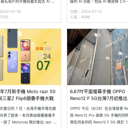
 千萬名用戶的手機搭載生成式 AI 功
級的 AI 功能，包括 AI 橡皮擦 2.
日，OPPO Reno12 系列在印度推
魔術棒 2.0 等生成式 AI 應用，能
024-07-18
日期：2024-07-12
PPO 產品策略主管 Peter
鍵消除路人。OPPO 今日（7/12）
325
人氣：9096
ung Lee 於接受印度商業媒體 Mint
「萬秀洗濯實驗室」打造期間限定
，再次提及 OPPO
快閃店「OPPO 萬拭通」，活動即
4年7月新手機 Moto razr 50
6.67吋平面螢幕手機 OPPO
三星Z Flip6摺疊手機大戰
Reno12 F 5G台灣7月初推出
炎夏日的 7 月，台灣手機市場也跟
OPPO 今日（6/28）在台灣發表 Re
炎熱了起來，本月將由摺疊螢幕手
與 Reno12 Pro 兩款 5G 手機的
除了 Motorola 預計推出 razr 50
預告同系列的 Reno12 F 5G 將於 7