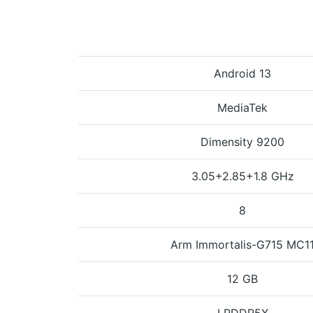
Android 13
MediaTek
Dimensity 9200
3.05+2.85+1.8 GHz
8
Arm Immortalis-G715 MC1
12 GB
LPDDR5X