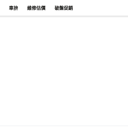
車拚
維修估價
破盤促銷