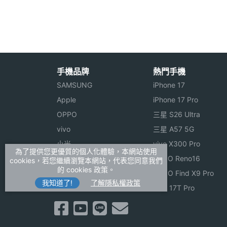
◎ Wi-Fi 6、藍牙 5.3、NFC
主螢幕更新率
120 Hz
◎ 前置 3,200 萬畫素鏡頭
◎ 後置 5,000 萬畫素主鏡頭＋5,000 
主螢幕觸控採樣
240 Hz
率
◎ Glyph Interface 燈效模式
手機品牌
熱門手機
◎ IP54 防塵防水等級
SAMSUNG
iPhone 17
◎ 螢幕指紋辨識、臉部辨識
Apple
iPhone 17 Pro
◎ 4,700mAh 電池
OPPO
三星 S26 Ultra
◎ 採用 USB Type-C 規格，支援 45W 
vivo
三星 A57 5G
相機規格
小米
vivo X300 Pro
為了提供您更優質的個人化體驗，本網站使用
※本文為 SOGI 手機王版權所有，未經授權不得轉載使
ASUS
OPPO Reno16
cookies，若您繼續瀏覽本網站，代表您同意我們
主相機畫素
5000 萬畫素
的 cookies 政策。
Sony
OPPO Find X9 Pro
我知道了!
了解隱私權政策
主相機感光元件
CMOS
realme
小米 17T Pro
主相機光圈F
1.88