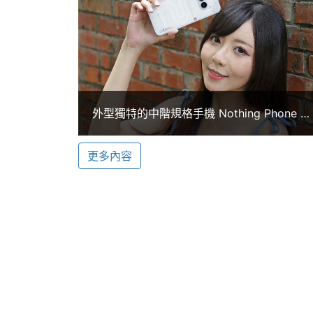
電池容量
5000 mAh
Nothing Phone (2a) 256GB 前置 
超廣角鏡頭，主鏡頭具有 OIS 光學防手震，
顯示螢幕
Ultra XDR、夜間模式、Motion Captur
主螢幕尺寸
6.7 inch
Ultra XDR 模式與 Google 共同開
畫素的亮度高達 5 次，顯示最寫實色彩與
主螢幕解析度
2412x1084 pixels
外型獨特的中階規格手機 Nothing Phone 2
開箱跑分
主螢幕像素密度
395 ppi
更多內容
主螢幕佔比
91.63 %
Nothing Phone (2a) 256GB 功能特色
主螢幕最大亮度
1300 nits
◎ 5G + 5G 雙卡雙待
◎ Android 14 作業系統、Nothing OS 
主螢幕材質
AMOLED
◎ 6.7 吋 2,412 x 1,084pixels 解析
主螢幕耐用性
Gorilla Glass 5
◎ 聯發科天璣 7200 Pro 八核心處理器
◎ 12GB RAM／ 256GB ROM
主螢幕觸控
Yes