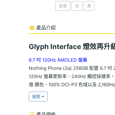
全部
白
黑
產品介紹
Glyph Interface 燈效再升級
6.7 吋 120Hz AMOLED 螢幕
Nothing Phone (2a) 256GB 配置 6.7 
120Hz 螢幕更新率、240Hz 觸控採樣率
億 顯色、100% DCI-P3 色域以及 2,
螢幕最高支援 1,300nits 峰值亮度，且
展開
業界首創 90° 無限背蓋
產品規格