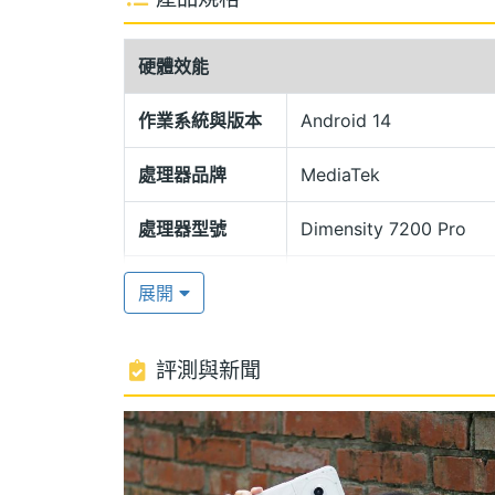
Nothing Phone (2a) 256GB 採
Vignelli 的紐約地鐵圖，整體風格連貫
硬體效能
計，提供舒適圓潤的手感表現，同時使用大量
Interface 發光機背也有升級，擁有 
作業系統與版本
Android 14
個人化特色的手機。
處理器品牌
MediaTek
聯發科天璣 7200 Pro
處理器型號
Dimensity 7200 Pro
Nothing Phone (2a) 256GB 運行 An
處理器時脈
2.8 GHz
聯發科天璣 7200 Pro 八核心處理器 ，內建
展開
Wi-Fi 6 、藍牙 5.3、NFC。散熱
處理器核心數
8
能與壽命。續航方面，擁有 5,000mAh 電池
評測與新聞
RAM記憶體
12 GB
充。
ROM儲存空間
256 GB
5,000 萬畫素雙鏡頭