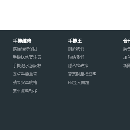
萬畫素超廣角鏡頭
手機維修
手機王
合
搞懂維修保固
關於我們
廣
手機送修要注意
聯絡我們
加
手機泡水怎麼救
隱私權政策
新
有線快充
安卓手機重置
智慧財產權聲明
蘋果安卓跳槽
FB登入問題
用※
安卓資料轉移