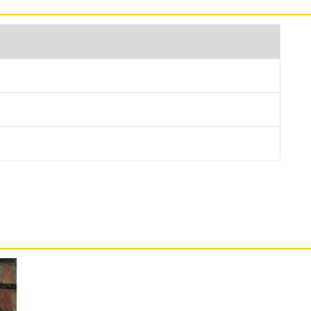
用不平衡感與流暢感手法，設計靈感有源自 Massimo
柔和，使用業界首創的 90° 無限背蓋，搭配經典透明設
的再生素材取作成零組件。核心 Glyph
15 個創新功能用戶還可以自定義燈效與音效，打造充滿
droid 14 作業系統、Nothing OS 2.5 操作介面，搭載
 12GB RAM／256GB ROM；具備 5G 雙卡雙待、
部分，採用大面積的導熱板與石墨板進行散熱，大幅提升效
，採用 USB Type-C 規格，支援 45W 有線快