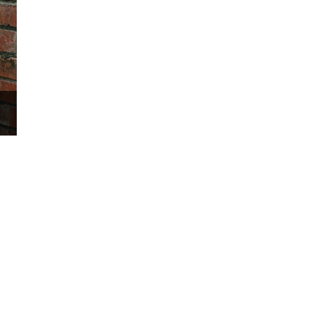
3,200 萬畫素，後置 5,000 萬畫素主鏡頭＋5,000 萬畫素
 並使用自家攝影演算法 TrueLens 引擎，並帶來
e 動作抓拍、Portrait Optimiser 人像等模式，其中
發。會以 RAW 格式捕捉 8 幅不同曝光的照片，並調整每個
對比。
a
2.5 操作介面
度 AMOLED 螢幕（120Hz 螢幕更新率）