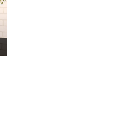
、清醒的識別準確性。支援智慧壓力跟蹤演算法和
助智慧監測，讓身心壓力看得到。採用八個環形佈局的光電
Seen 5.0+ 心率監測技術，擁有全天候血氧偵測。
ASS, GPS, QZSS
款功能特色
S 2 以上版本
OLED 螢幕（352ppi）