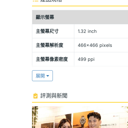
五大衛星系統
HUAWEI WATCH GT Cyber 都市
顯示螢幕
等專業運動模式，支援 GPS、北斗、GLONA
更強。通過嚴苛的 16 項軍規標準測試，
主螢幕尺寸
1.32 inch
米，可用於游泳池或海濱游泳等淺水域的
主螢幕解析度
466x466 pixels
獨立音樂播放
主螢幕像素密度
499 ppi
HUAWEI WATCH GT Cyber 都
主螢幕材質
AMOLED
話、日常智慧提醒、獨立音樂播放等功能。續
展開
開啟 GPS 運動可持續 13 小時；配備
主螢幕觸控
Yes
評測與新聞
硬體效能
全天候血氧偵測
HUAWEI WATCH GT Cyber 
最大待機時間
7 day
時掌握身體變化，採用 HUAWEI TruS