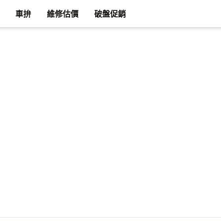
車拚
維修估價
破盤促銷