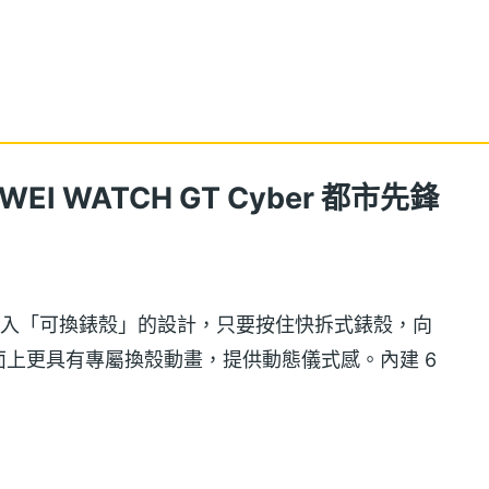
I WATCH GT Cyber 都市先鋒
都市先鋒款導入「可換錶殼」的設計，只要按住快拆式錶殼，向
上更具有專屬換殼動畫，提供動態儀式感。內建 6
、音樂派對、遊戲電競，還是戶外露營，在不同場景下