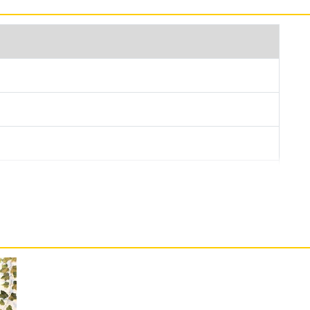
先鋒款配備 100 種以上的運動模式，包含跑步、游泳、登山
SS、Galileo、QZSS 五大衛星系統，抗干擾性能
能輕鬆駕馭各種場景，出色的防水性能，最深可達 50
水上活動。
市先鋒款支援多款智慧應用，提供多彩手電筒、智慧藍牙通
航方面，支援輕度場景 7 天、重度場景 4 天，
無線充電功能，可搭配手機為其進行反向充電。
都市先鋒款提供心率、血氧、睡眠、壓力等全方位健康管理，隨
leep 科學睡眠技術，能立基在身體動態、心率、HRV