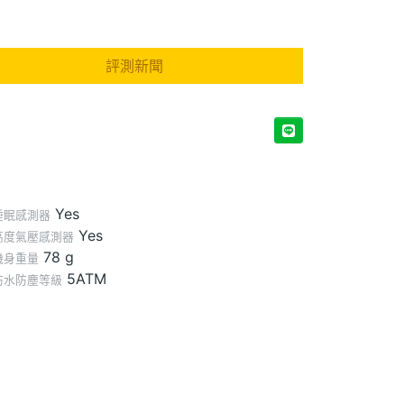
評測新聞
Yes
睡眠感測器
Yes
高度氣壓感測器
78 g
機身重量
5ATM
防水防塵等級