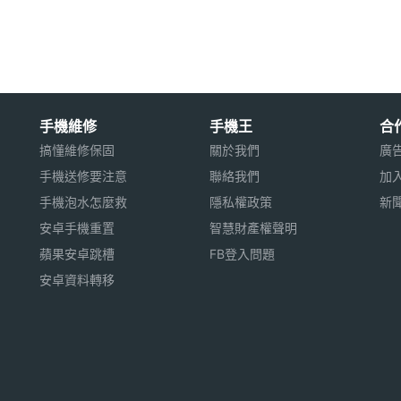
光學心率感應器、氣壓感應器
alileo、QZSS
 天。
手機維修
手機王
合
搞懂維修保固
關於我們
廣
手機送修要注意
聯絡我們
加
考，不能作爲診斷和治療依據。
手機泡水怎麼救
隱私權政策
新
安卓手機重置
智慧財產權聲明
用※
蘋果安卓跳槽
FB登入問題
安卓資料轉移