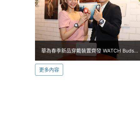
心率變異度等生理指數，進一步提升入睡
HUAWEI TruRelax 技術，有效協
感應器和兩組發光源，提供 HUAWEI Tru
連接與應用
藍牙
Yes
華為春季新品穿戴裝置齊發 WATCH Buds手
錶與耳機二合一
衛星定位
BeiDou, Galileo, GLON
HUAWEI WATCH GT Cyber 都市先鋒
更多內容
◎ Android 7.0、iOS 9.0、HarmonyO
無線充電
Yes
◎ 1.32 吋 466 x 466pixels 解析度 AM
感應器
◎ 錶殼：納米微晶陶瓷 + 316L 精鋼
◎ 錶帶：黑色高性能橡膠錶帶
陀螺儀
Yes
◎ 旋轉錶冠，支援長按、短按等操作
計步器
Yes
◎ 藍牙、GPS
◎ 5ATM 防水