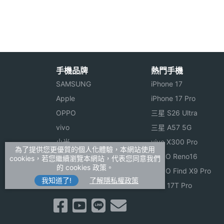
加速度感應器
Yes
◎ 加速度感應器、陀螺儀、地磁感應器、
心跳感測器
Yes
◎ 五大衛星系統：GPS、北斗、GLONASS、G
◎ 心率偵測、睡眠偵測、血氧偵測
睡眠感測器
Yes
◎ 續航表現：輕度使用 7 天；重度使用 4
手機品牌
熱門手機
高度氣壓感測器
Yes
◎ 支援無線充電
SAMSUNG
iPhone 17
機體規格
Apple
iPhone 17 Pro
上述內容提到偵測功能的測量結果僅為參
OPPO
三星 S26 Ultra
機身長度
47.4 mm
vivo
三星 A57 5G
※本文為 SOGI 手機王版權所有，未經授權不得轉載使
小米
vivo X300 Pro
機身寬度
44.4 mm
為了提供您更優質的個人化體驗，本網站使用
ASUS
OPPO Reno16
cookies，若您繼續瀏覽本網站，代表您同意我們
的 cookies 政策。
Sony
OPPO Find X9 Pro
機身厚度
10.2 mm
我知道了!
了解隱私權政策
realme
小米 17T Pro
機身重量
78 g
防水防塵等級
5ATM