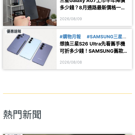
三星Galaxy A07上市半年降價
多少錢？8月通路最新價格一次
看
2026/08/09
優惠速報
#購物月報
#SAMSUNG三星
想換三星S26 Ultra先看舊手機
#舊換新
可折多少錢！SAMSUNG舊款旗
艦8月舊換新價格參考
2026/08/08
熱門新聞