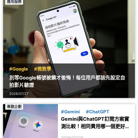
應用服務
#Google
#微教學
別等Google帳號被鎖才後悔！每位用戶都該先設定自
拍影片驗證
2026/07/27
專題企劃
#Gemini
#ChatGPT
Gemini與ChatGPT訂閱方案實
測比較！相同費用哪一個更好
用？
2026/07/25