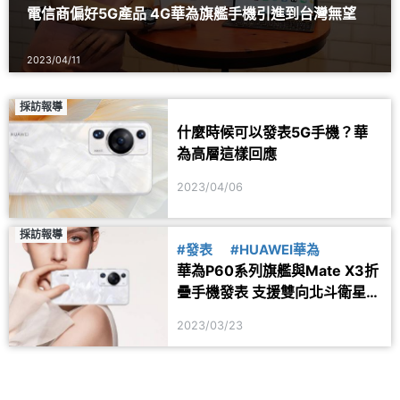
電信商偏好5G產品 4G華為旗艦手機引進到台灣無望
2023/04/11
採訪報導
什麼時候可以發表5G手機？華
為高層這樣回應
2023/04/06
採訪報導
#發表
#HUAWEI華為
華為P60系列旗艦與Mate X3折
疊手機發表 支援雙向北斗衛星通
訊
2023/03/23