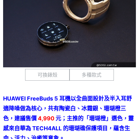
可換錶殼
多種款式
HUAWEI FreeBuds 5 耳機以全曲面設計及半入耳舒
適降噪做為核心，共有陶瓷白、冰霜銀、珊瑚橙三
色，建議售價
4,990
元；主推的「珊瑚橙」選色，靈
感來自華為 TECH4ALL 的珊瑚礁保護項目，蘊含生
命、活力、治癒等意象。