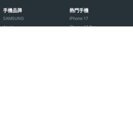
手機品牌
熱門手機
SAMSUNG
iPhone 17
Apple
iPhone 17 Pro
OPPO
三星 S26 Ultra
vivo
三星 A57 5G
小米
vivo X300 Pro
ASUS
OPPO Reno16
Sony
OPPO Find X9 Pro
realme
小米 17T Pro
手機維修
手機王
搞懂維修保固
關於我們
手機送修要注意
聯絡我們
手機泡水怎麼救
隱私權政策
安卓手機重置
智慧財產權聲明
蘋果安卓跳槽
FB登入問題