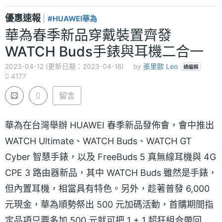
優惠速報
|
#HUAWEI華為
華為春季新品穿戴裝置齊發
WATCH Buds手錶與耳機二合一
2023-04-12 (更新日期：2023-04-16)
by
張里歐 Leo
總編輯
4177
留言
華為在台灣舉辦 HUAWEI 春季新品發佈會，會中推出
WATCH Ultimate、WATCH Buds、WATCH GT
Cyber 智慧手錶，以及 FreeBuds 5 真無線耳機與 4G
CPE 3 路由器新品，其中 WATCH Buds 雖然是手錶，
但內置耳機，相當具有特色。另外，趁著普發 6,000
元現金，華為順勢祭出 500 元加碼活動，首購期間指
定品項只要多加 500 元就可把 1 + 1 超狂組合帶回