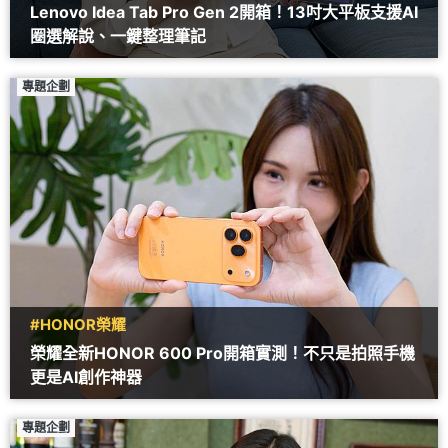
Lenovo Idea Tab Pro Gen 2開箱！13吋大平板支援AI
圈選解說、一鍵整理筆記
專題企劃
#HONOR榮耀
榮耀全新HONOR 600 Pro開箱實測！不只是拍照手機
更是AI創作神器
專題企劃