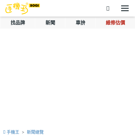
找品牌
新聞
車拚
維修估價
手機王
新聞總覽