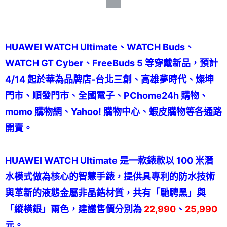
HUAWEI WATCH Ultimate、WATCH Buds、
WATCH GT Cyber、FreeBuds 5 等穿戴新品，預計
4/14 起於華為品牌店-台北三創、高雄夢時代、燦坤
門市、順發門市、全國電子、PChome24h 購物、
momo 購物網、Yahoo! 購物中心、蝦皮購物等各通路
開賣。
HUAWEI WATCH Ultimate 是一款錶款以 100 米潛
水模式做為核心的智慧手錶，提供具專利的防水技術
與革新的液態金屬非晶鋯材質，共有「馳騁黑」與
「縱橫銀」兩色，建議售價分別為
22,990
、
25,990
元。