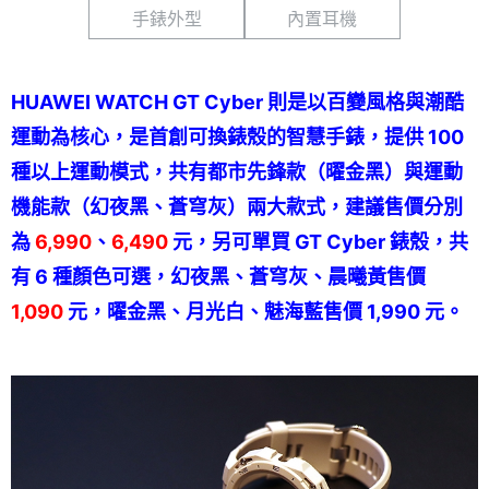
手錶外型
內置耳機
HUAWEI WATCH GT Cyber 則是以百變風格與潮酷
運動為核心，是首創可換錶殼的智慧手錶，提供 100
種以上運動模式，共有都市先鋒款（曜金黑）與運動
機能款（幻夜黑、蒼穹灰）兩大款式，建議售價分別
為
6,990
、
6,490
元，另可單買 GT Cyber 錶殼，共
有 6 種顏色可選，幻夜黑、蒼穹灰、晨曦黃售價
1,090
元，曜金黑、月光白、魅海藍售價 1,990 元。