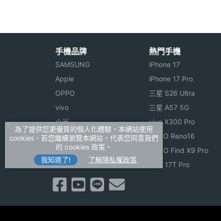
傳輸埠
USB Type-C
※本文為 SOGI 手機王版權所有，未經授權不得轉載使
喇叭
Yes
手機品牌
熱門手機
麥克風
Yes
SAMSUNG
iPhone 17
Apple
iPhone 17 Pro
真無線設計
Yes
OPPO
三星 S26 Ultra
vivo
三星 A57 5G
主動降噪
Yes
小米
vivo X300 Pro
為了提供您更優質的個人化體驗，本網站使用
充電盒
Yes
ASUS
OPPO Reno16
cookies，若您繼續瀏覽本網站，代表您同意我們
的 cookies 政策。
Sony
OPPO Find X9 Pro
充電盒傳輸埠
USB Type-C
我知道了!
了解隱私權政策
realme
小米 17T Pro
配戴方式
入耳式
機身顏色
象牙白, 透明, 黑／金