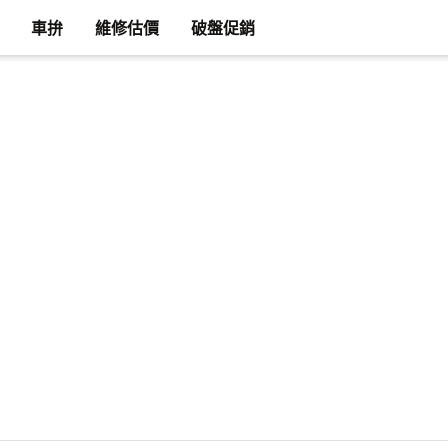
車拚
維修估價
破盤促銷