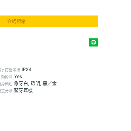
介紹規格
IPX4
防水防塵等級
Yes
主動降噪
象牙白, 透明, 黑／金
機身顏色
藍牙耳機
裝置分類