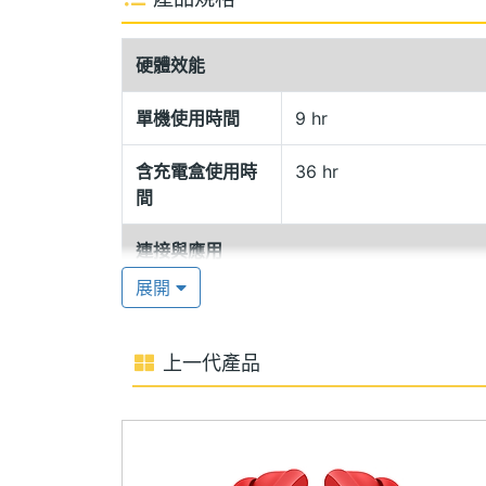
Beats Studio Buds + 單耳機最高
量續航表現，應付日常使用綽綽有餘；並且充電盒
硬體效能
分鐘就能享有 1 小時聆聽音樂享受。
單機使用時間
9 hr
Beats 專屬原音平台
含充電盒使用時
36 hr
Beats Studio Buds + 擁有專
間
音，享受震撼與更具立體聲的音質；並且支援 Cla
連接與應用
App，增強 IOS 與 Android 之間連
展開
藍牙
Yes
通透模式
Beats Studio Buds + 搭載 A
藍牙版本
Class 1
上一代產品
界干擾，享受更清晰的聲音，還能切換通
有線快充技術
Fast Fuel 閃充
的聲音和耳機中播放的音樂，可以快速與
度，帶來清晰的通話品質。
聲控操作
Yes