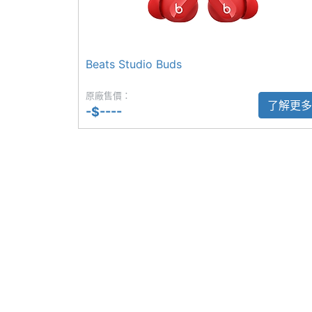
配戴感應功能
Yes
自動重新連結
Yes
Beats Studio Buds
Beats Studio Buds + 功能特色
手勢操作
Yes
原廠售價：
了解更多
◎ 可與 iOS / Android 行動裝置搭配使用
-$----
左右耳同步傳輸
Yes
◎ Class 1 藍牙技術
◎ Siri 語音助理
◎ Fast Pair 一鍵配對功能
◎ ANC 主動降噪
◎ 實體按鍵操作
機體規格
◎ IPX4 防水保護
機身重量
5 g
◎ 單耳機可連續 9 小時使用
◎ 搭配充電盒，最高可達 36 小時電量續航，具
防水防塵等級
IPX4
◎ 充電盒採用 USB Type-C 充電規格