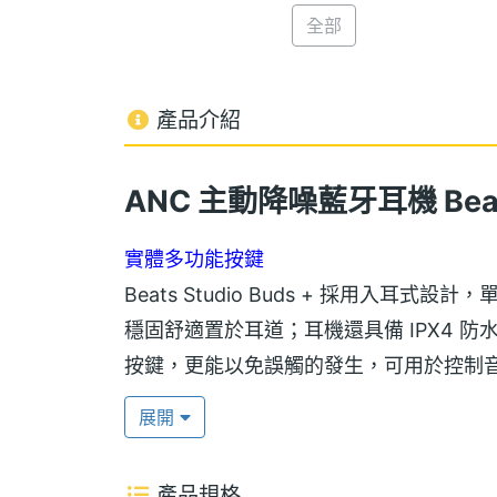
全部
產品介紹
ANC 主動降噪藍牙耳機 Beats 
實體多功能按鍵
Beats Studio Buds + 採用入耳
穩固舒適置於耳道；耳機還具備 IPX4 
按鍵，更能以免誤觸的發生，可用於控制
相關設定。
展開
Fast Fuel 閃充技術
產品規格