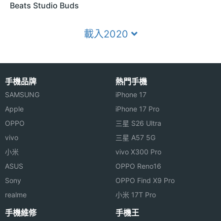
Beats Studio Buds
載入2020
手機品牌
熱門手機
SAMSUNG
iPhone 17
Apple
iPhone 17 Pro
OPPO
三星 S26 Ultra
vivo
三星 A57 5G
小米
vivo X300 Pro
ASUS
OPPO Reno16
Sony
OPPO Find X9 Pro
realme
小米 17T Pro
手機維修
手機王