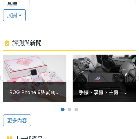
品牌
素小遊戲。同樣保有機身側邊 USB-C 側邊連接埠、
展開
3.5mm 耳機孔與 IP68 防塵防水功能。
處理器
Snapdragon 8 Elite
型號
5,800mAh 大電池
處理器
8
評測與新聞
ROG Phone 9 Pro 運行 Android 15 作業系統，搭載
核心數
Qualcomm Snapdragon 8 Elite 八核心處理器，內建
圖形處
Adreno 830
16GB RAM / 512GB ROM，提供 5G + 5G 雙卡雙待
理器
與 eSIM，具備 Wi-Fi 6E、Wi-Fi 7、藍牙 5.4、NFC
RAM記
16 GB
。續航部分採用 5,800mAh 電池，支援 65W 有線快
ROG Phone 9與愛莉
手機、掌機、主機一次
憶體
充、 Qi 15W 無線充電功能。支援 AI 圈選快搜、AI 錄
希雅的夢幻連動！崩壞
搞定！ROG Phone 9
3rd聯名限定禮盒開箱
Pro三種玩法打破行動
音筆記、AI 即時通話口譯等 AI 應用。
記憶體
LPDDR5X
遊戲天花板
格式
更多內容
ROG 瞬水冷凝手機殼
ROM儲
512 GB
ROG Phone 9 Pro 在散熱方面使用六層散熱設計，内
上一代產品