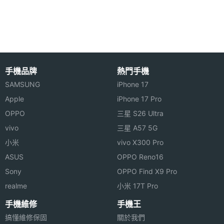
相機規格
◎ 5G + 5G 雙卡雙待、支援 eSIM（適用台灣、日
本）
主相機
5000 萬畫素
◎ Android 15 作業系統
畫素
◎ 6.78 吋 2,400 x 1,080pixels 解析度 LTPO
主相機
CMOS
AMOLED 觸控螢幕（185Hz 螢幕更新率）
手機品牌
熱門手機
感光元
SAMSUNG
iPhone 17
◎ Qualcomm Snapdragon 8 Elite 八核心處理器
件
Apple
iPhone 17 Pro
◎ 16GB RAM / 512GB ROM（LPDDR5X /
OPPO
三星 S26 Ultra
主相機
1.9
UFS4.0）
光圈F
vivo
三星 A57 5G
◎ 3,200 萬畫素前鏡頭
小米
vivo X300 Pro
◎ 5,000 萬畫素主鏡頭 + 1,300 萬畫素超廣角鏡頭 +
主相機
23.8 mm
ASUS
OPPO Reno16
等效焦
3,200 萬畫素長焦鏡頭
Sony
OPPO Find X9 Pro
距
◎ Wi-Fi 7、Wi-Fi 6E、藍牙 5.4、NFC
realme
小米 17T Pro
◎ IP68 防塵防水等級
主相機
Yes
手機維修
手機王
LED補
◎ 3.5mm 耳機孔
搞懂維修保固
關於我們