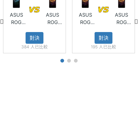
拍照、多種攝影風格、AI 快門追焦和 AI 文件掃描等功
主螢幕
AMOLED
ASUS
ASUS
ASUS
ASUS
能。
材質
ROG
ROG
ROG
ROG
Phone 9
Phone 9
Phone 9
Phone 9
主螢幕
Gorilla Glass Victus 2
Pro
Pro
Pro
對決
對決
空氣動力風扇 X Pro
耐用性
Edition
384 人已比較
195 人已比較
ROG Phone 9 Pro 也帶來升級的散熱輔助套件「空氣
動力風扇 X Pro」，散熱扇葉加大至 1.12x 與擁有智慧
主螢幕
185 Hz
更新率
散熱系統，並加入重低音喇叭、Aura RGB 同步燈效與
兩顆遊戲按鍵，保留了隱藏式腳架設計等；風扇底部
主螢幕
720 Hz
具備 USB-C 連接埠與 3.5mm 耳機孔。
觸控採
樣率
ASUS ROG Phone 9 Pro 功能特色