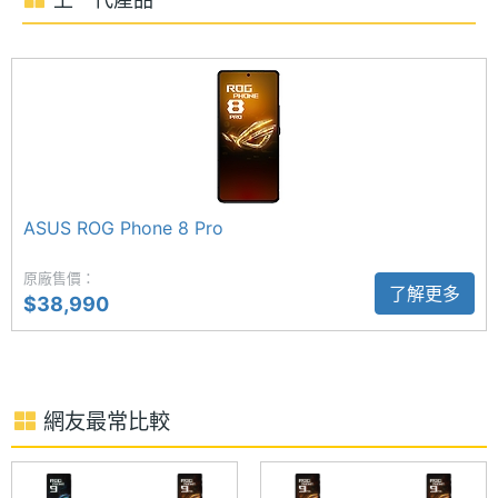
存空間
建 360 度全方位散熱技術，搭配速冷導熱棒設計、處
儲存空
UFS4.0
理器中置結構與航太級低雷諾數散熱層，更能將處理
間格式
器廢熱加速傳遞至手機背蓋上，同時加大石墨片面
積。結合獨家的 X 遊戲模式，可完全解放手機處理器
電池容
5800 mAh
量
效能。更推出 ROG 瞬水冷凝手機殼，採用複合式液態
均溫板，溫度有效降低 17%，遊玩更得心應手。
顯示螢幕
ASUS ROG Phone 8 Pro
主螢幕
6.78 inch
原廠售價：
6 軸防手震 Hybird 雲台 4.0
了解更多
尺寸
$38,990
ROG Phone 9 Pro 再提升相機表現，搭載 5,000 萬畫
素主鏡頭 + 1,300 萬畫素超廣角鏡頭 + 3,200 萬畫素
主螢幕
2400x1080 pixels
解析度
長焦鏡頭，其中主鏡頭採用 Sony LYTIA 700 感光元
網友最常比較
件，具備全新 6 軸防手震 Hybird 雲台 4.0，能夠抑制
主螢幕
2500 nits
正負 5 度的抖動，強化夜間攝影穩定表現。結合
最大亮
度
AirTrigger 肩鍵，可設定拍攝快門按鈕，也帶來快速