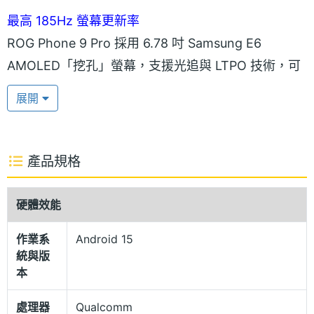
最高 185Hz 螢幕更新率
ROG Phone 9 Pro 採用 6.78 吋 Samsung E6
AMOLED「挖孔」螢幕，支援光追與 LTPO 技術，可
實現 1~120Hz 自適應更新率調節，遊戲狀態最高可至
展開
185Hz，擁有最高 1,600nits 螢幕亮度與 2,500nits 局
部峰值亮度。支援 720Hz 觸控採樣率，提供光學螢幕
指紋辨識功能以及護眼模式，正面覆蓋康寧大猩猩
產品規格
Victus 2 強化玻璃。
硬體效能
AniMe Vision 遊戲區
作業系
Android 15
ROG Phone 9 Pro 背蓋設有 AniMe Vision 8-bit LED
統與版
顯示器，升級至 648 顆 LED 燈製成，可自訂動畫或
本
顯示天氣、電量等功能，這次更新增好玩遊戲區，透
處理器
Qualcomm
過背蓋 LED 燈搭配 AirTrigger 遊戲肩鍵，遊玩經典像